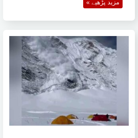
« مزید پڑھیے