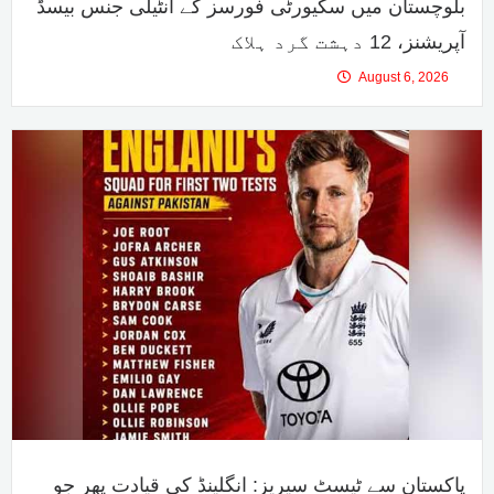
بلوچستان میں سکیورٹی فورسز کے انٹیلی جنس بیسڈ
آپریشنز، 12 دہشت گرد ہلاک
August 6, 2026
پاکستان سے ٹیسٹ سیریز: انگلینڈ کی قیادت پھر جو