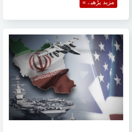
« مزید پڑھیے