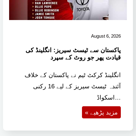
August 6, 2026
پاکستان سے ٹیسٹ سیریز: انگلینڈ کی
قیادت پھر جو روٹ کے سپرد
انگلینڈ کرکٹ ٹیم نے پاکستان کے خلاف
آئندہ ٹیسٹ سیریز کے لیے 16 رکنی
اسکواڈ…
« مزید پڑھیے