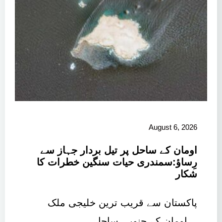
August 6, 2026
اومان کے ساحل پر تیل بردار جہاز سے
رِساؤ:سمندری حیات سنگین خطرات کا
شکار
پاکستان سے قریب ترین خلیجی ملک
اومان کے جنوبی ساحل…