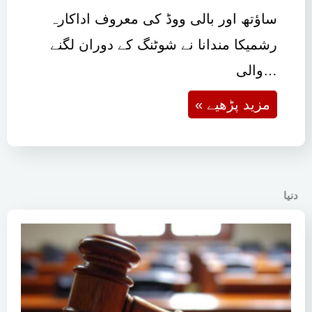
ساؤتھ اور بالی ووڈ کی معروف اداکارہ
رشمیکا مندانا نے شوٹنگ کے دوران لگنے
والی…
« مزید پڑھیے
دنیا