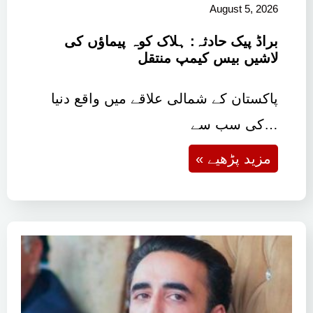
August 5, 2026
براڈ پیک حادثہ: ہلاک کوہ پیماؤں کی
لاشیں بیس کیمپ منتقل
پاکستان کے شمالی علاقے میں واقع دنیا
کی سب سے…
« مزید پڑھیے