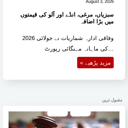
August 3, 2026
سبزیاں، مرغی، انڈے اور آلو کی قیمتوں
میں بڑا اضافہ
وفاقی ادارہ شماریات نے جولائی 2026
کی ماہانہ مہنگائی رپورٹ…
« مزید پڑھیے
مقبول ترین