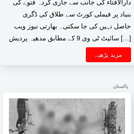
دارالافتاء کی جانب سے جاری کردہ فتوے کی
بنیاد پر فیملی کورٹ سے طلاق کی ڈگری
حاصل نہیں کی جا سکتی۔ بھارتی نیوز ویب
سائیٹ ٹی وی 9 کے مطابق مدھیہ پردیش […]
مزید پڑھیے
پاکستان