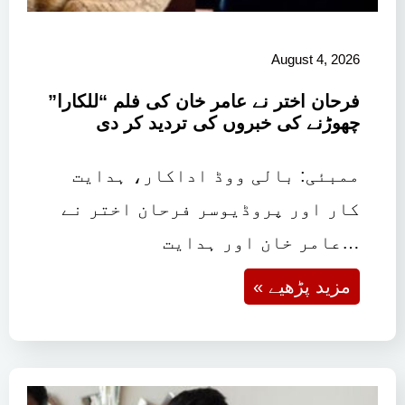
August 4, 2026
فرحان اختر نے عامر خان کی فلم “للکارا”
چھوڑنے کی خبروں کی تردید کر دی
ممبئی: بالی ووڈ اداکار، ہدایت
کار اور پروڈیوسر فرحان اختر نے
عامر خان اور ہدایت…
« مزید پڑھیے