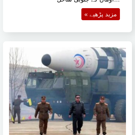
« مزید پڑھیے