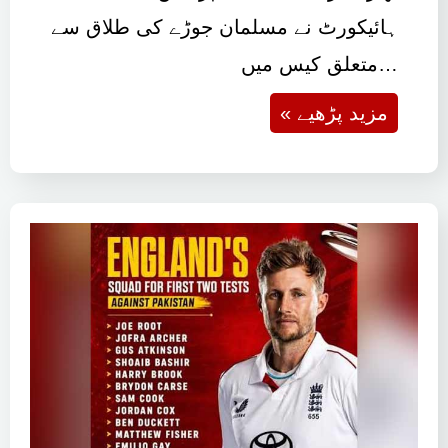
ہائیکورٹ نے مسلمان جوڑے کی طلاق سے
متعلق کیس میں…
« مزید پڑھیے