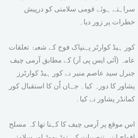
سراہتے ہوئے قومی سلامتی کو درپیش
خطرات پر زور دیا۔
کور ہیڈ کوارٹر پہنپاک فوج کے شعبۂ تعلقات
عامہ (آئی ایس پی آر) کے مطابق آرمی چیف
جنرل سید عاصم منیر نے کور ہیڈ کوارٹرز
پشاور کا دورہ کیا۔ جہاں اُن کا استقبال کور
کمانڈر پشاور نے کیا۔
اس موقع پر آرمی چیف کا کہنا تھا کہ مسلح
افواج اپنی تنصیبات کی توڑ پھوڑ اور سلامتی