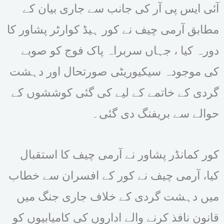
آئی ایس پی آر کی جانب سے جاری بیان کے
مطابق آرمی چیف نے کور ہیڈ کوارٹر پشاور کا
دورہ کیا ، جہاں سربراہ پاک فوج کو صوبے
کی موجودہ سیکیوریٹی صورتحال اور دہشت
گردی کے خاتمے کے لیے کی گئی کوششوں کے
حوالے سے بریفنگ دی گئی۔
کور کمانڈر پشاور نے آرمی چیف کا استقبال
کیا، آرمی چیف نے کور کے افسران سے خطاب
میں دہشت گردی کے خلاف جاری جنگ میں
قانون نافذ کرنے والے اداروں کی کامیابیوں کو