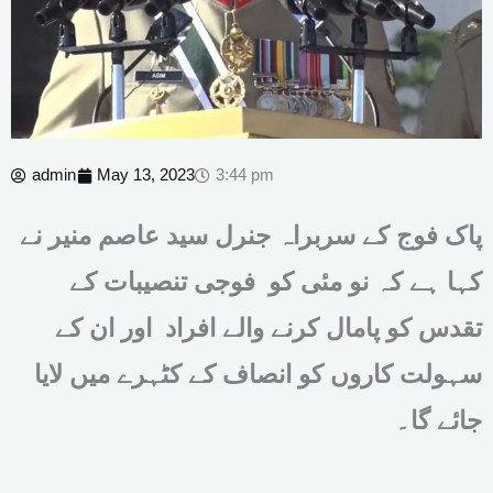
admin
May 13, 2023
3:44 pm
پاک فوج کے سربراہ جنرل سید عاصم منیر نے
کہا ہے کہ نو مئی کو فوجی تنصیبات کے
تقدس کو پامال کرنے والے افراد اور ان کے
سہولت کاروں کو انصاف کے کٹہرے میں لایا
جائے گا۔