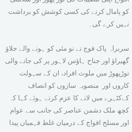
کو پامال کرنے کی کسی کوشش کو برداشت
نہیں کرے گی۔
سربراہ پاک فوج نے نو مئی کو ہونے والے جلاؤ
گھیراؤ اور جناح ہاؤس لاہور پر کی جانے والی
توڑپھوڑ میں ملوث افراد، ان کے سہولت
کاروں اور منصوبہ سازوں کو انصاف
کےکٹہرے میں لانے کا عزم کرتے ہوئے کہا کہ
کچھ ملک دشمن عناصر کی جانب سے عوام
اور مسلح افواج کے درمیان غلط فہمیاں پیدا