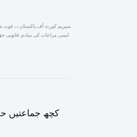
سپریم کورٹ آف پاکستان نے فوت شدہ
ایسی مراعات کی بنیادی قانونی حق 
کچھ جماعتیں حقو