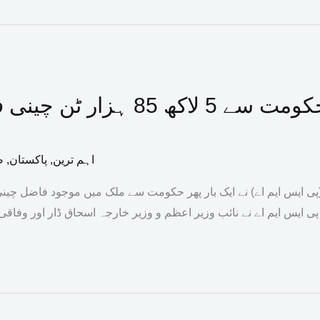
شوگر ملز کا حکومت سے 5 لاکھ 
اہم ترین
,
پاکستان
,
ص
ی ایس ایم اے) نے ایک بار پھر حکومت سے ملک میں موجود فاضل چینی
 ایس ایم اے نے نائب وزیر اعظم و وزیر خارجہ اسحاق ڈار اور وفاقی و