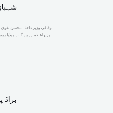
شہباز
وفاقی وزیر داخلہ محسن نقوی ن
وزیراعظم رہیں گے۔ میڈیا رپو
براڈ 