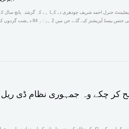
 لیفٹیننٹ جنرل احمد شریف چودھری نے کہا ہے کہ گزشتہ پانچ سال ک
گردی کے لیے 40 ہزار 348 انٹیلی جنس بیسڈ
ح کر چکے وہ جمہوری نظام ڈی ریل ن
ے کہا ہے کہ ملک کے نظام کو مضبوط بنانے کے لیے تمام سیاسی جماعت