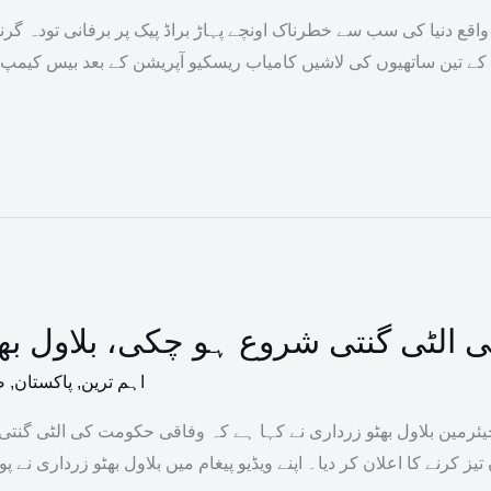
اقع دنیا کی سب سے خطرناک اونچے پہاڑ براڈ پیک پر برفانی تودہ گرن
 کے تین ساتھیوں کی لاشیں کامیاب ریسکیو آپریشن کے بعد بیس کیمپ 
الٹی گنتی شروع ہو چکی، بلاول بھٹو
اہم ترین
,
پاکستان
,
ص
ے چیئرمین بلاول بھٹو زرداری نے کہا ہے کہ وفاقی حکومت کی الٹی گن
 کرنے کا اعلان کر دیا۔ اپنے ویڈیو پیغام میں بلاول بھٹو زرداری نے