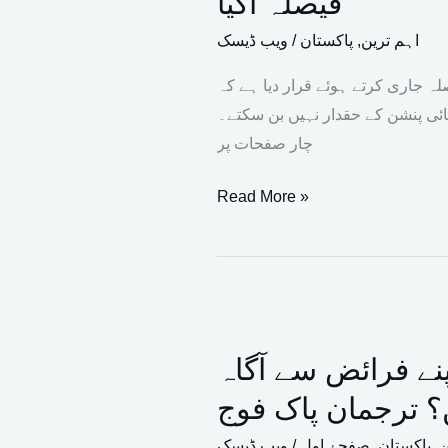
فیصلہ آگیا
کی
اہم ترین
,
پاکستان
/
ویب ڈیسک
پنشن
کا
ہ جاری کرتے ہوئے قرار دیا ہے کہ
حقدار
ائی پنشن کے حقدار نہیں بن سکتے۔
کون؟
چار صفحات پر
سپریم
کورٹ
Read More »
کا
فیصلہ
آگیا
کچھ
جماعتیں
ے فرائض سے آگاہ
حقوق
کی
 ترجمان پاک فوج
بات
ن
,
پاکستان
,
صفحۂ اول
/
ویب ڈیسک