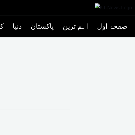
صفحۂ اول
اہم ترین
پاکستان
دنیا
کھ