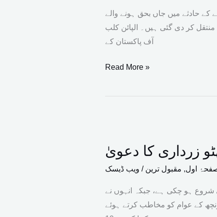
کوہ
ے کے حادثے میں جاں بحق ہونے والے
پیماؤں
منتقل کر دی گئی ہیں۔ الپائن کلب
کی
آف پاکستان کے
لاشیں
بیس
Read More »
کیمپ
منتقل
وفاقی
حکومت
 زرداری کا دعویٰ
کی
الٹی
فحۂ اول
,
مقبول ترین
/
ویب ڈیسک
گنتی
تی شروع ہو چکی ہے، جبکہ انہوں نے
شروع
 پونچھ کے عوام کو مخاطب کرتے ہوئے
ہو