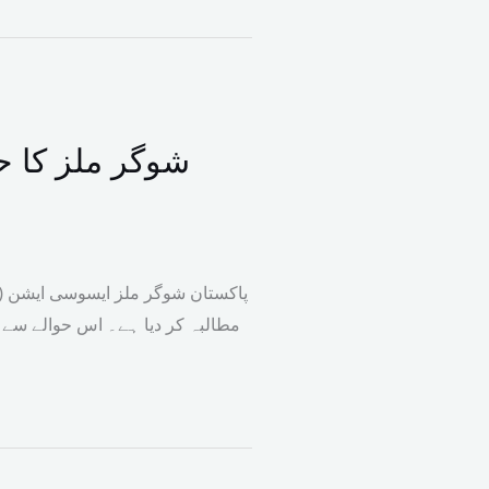
پاکستان شوگر ملز ایسوسی ایشن (پ
مطالبہ کر دیا ہے۔ اس حوالے سے پی