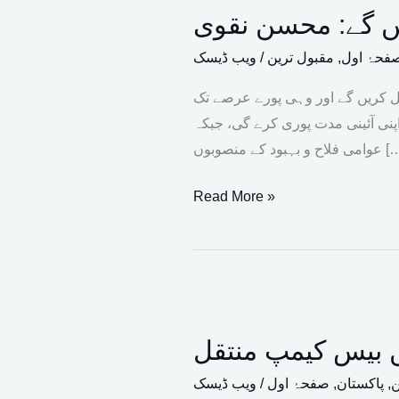
ں گے: محسن نقوی
ہی
پانچ
فحۂ اول
,
مقبول ترین
/
ویب ڈیسک
سال
ل کریں گے اور وہی پورے عرصے تک
وزیراعظم
نی آئینی مدت پوری کرے گی، جبکہ
رہیں
و بہبود کے منصوبوں […]
گے:
محسن
Read More »
نقوی
براڈ
پیک
یں بیس کیمپ منتقل
حادثہ:
ہلاک
ن
,
پاکستان
,
صفحۂ اول
/
ویب ڈیسک