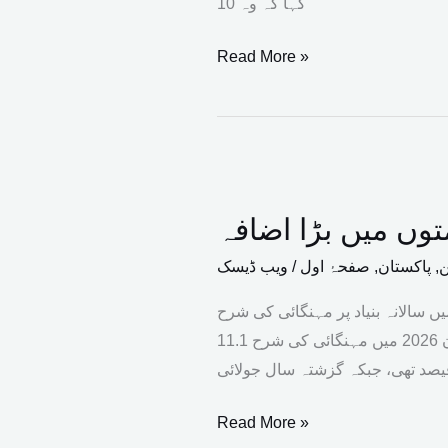
کہا کہ وہ 10
چکی،
بلاول
Read More »
بھٹو
زرداری
کا
دعویٰ
سبزیاں،
مرغی،
توں میں بڑا اضافہ
انڈے
اور
ن
,
پاکستان
,
صفحۂ اول
/
ویب ڈیسک
آلو
طابق ملک میں سالانہ بنیاد پر مہنگائی کی شرح
کی
9.2 فیصد ریکارڈ کی گئی، جبکہ ماہانہ بنیاد پر مہنگائی میں 1.2 فیصد اضافہ ہوا۔ رپورٹ کے مطابق جون 2026 میں مہنگائی کی شرح 11.1
قیمتوں
یصد تھی، جبکہ گزشتہ سال جولائی
میں
بڑا
Read More »
اضافہ