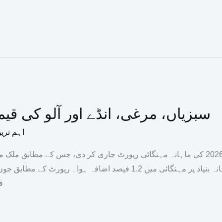
سبزیاں، مرغی، انڈے اور آلو کی قیم
اہم تری
وفاقی ادارہ شماریات نے جولائی 2026 کی ماہانہ مہنگائی رپورٹ جاری کر دی، جس کے م
ف