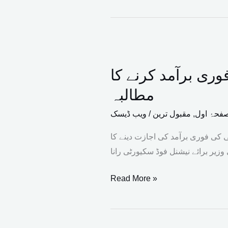
شوگر
ملز
85 ہزار ٹن چینی فوری برآمد کرنے کا
کا
حکومت
مطالبہ
سے
فحۂ اول
,
مقبول ترین
/
ویب ڈیسک
5
لاکھ
 کی فوری برآمد کی اجازت دینے کا
85
زیر برائے نیشنل فوڈ سکیورٹی رانا
ہزار
ٹن
Read More »
چینی
فوری
برآمد