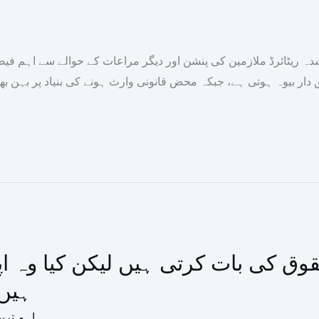
 ریٹائرڈ ملازمین کی پنشن اور دیگر مراعات کے حوالے سے اہم فیصل
دار بیوہ ہوتی ہے، جبکہ محض قانونی وارث ہونے کی بنیاد پر بہن بھ
ق کی بات کرتی ہیں لیکن کیا وہ اپن
ہیں؟
اہم تری