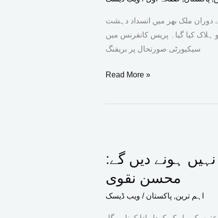
کرتی
ہیں
ے دوران ملک بھر میں انسداد دہشت
لیکن
 آپریشنز کیے گئے، جن میں 2 ہزار 84 دہشت گردوں کو ہلاک کیا گیا۔ پریس کانفرنس میں
کیا
سیکیورٹی صورتحال پر بریفنگ
وہ
اپنے
Read More »
فرائض
سے
آگاہ
فیلڈ
ہیں؟
مارشل
ترجمان
ہیں ہونے دیں گے:
واضح
پاک
کر
فوج
محسن نقوی
چکے
اہم ترین
,
پاکستان
/
ویب ڈیسک
وہ
جمہوری
وں کو مل کر کردار ادا کرنا ہوگا،