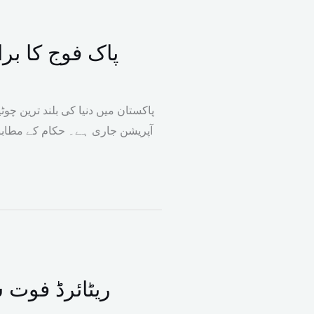
پاک فوج کا برا
آپریشن جاری ہے۔ حکام کے مطابق
ریٹائرڈ فوت 