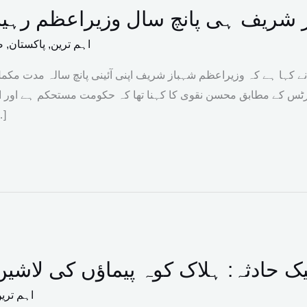
 شریف ہی پانچ سال وزیراعظم رہی
اہم ترین
,
پاکستان
,
ص
ے کہا ہے کہ وزیراعظم شہباز شریف اپنی آئینی پانچ سالہ مدت مکم
رٹس کے مطابق محسن نقوی کا کہنا تھا کہ حکومت مستحکم ہے اور اپ
عوامی فلاح 
پیک حادثہ: ہلاک کوہ پیماؤں کی لاش
اہم تری