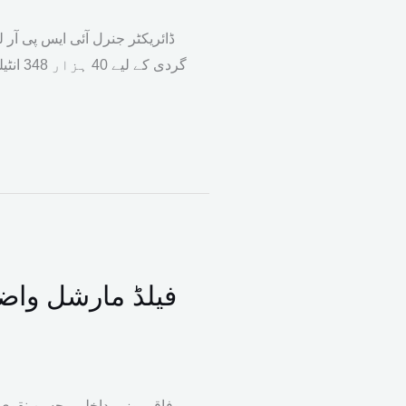
ڈائریکٹر جنرل آئی ایس پی آر
فیلڈ مارشل واض
وفاقی وزیر داخلہ محسن نقوی ن