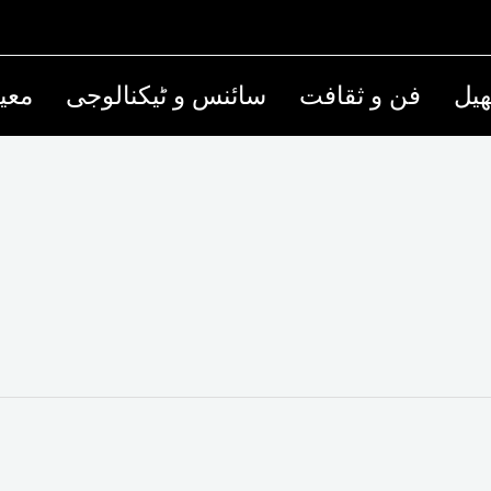
یل
فن و ثقافت
سائنس و ٹیکنالوجی
معی