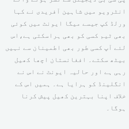
انٹرویو میں شاہین آفریدی نے کہا
ورلڈ کپ جیسے میگا ایونٹ میں کوئی
بھی ٹیم کسی کو بھی ہراسکتی ہے،اس
لئے آپ کسی طور بھی اطمینان سے نہیں
بیٹھ سکتے۔ افغانستان اچھا کھیل
رہی ہے اور حالیہ ایونٹ نے اس نے
انگلینڈ کو ہرایا ہے۔ ہمیں اس کے
خلاف اپنا بہترین کھیل پیش کرنا
ہوگا۔