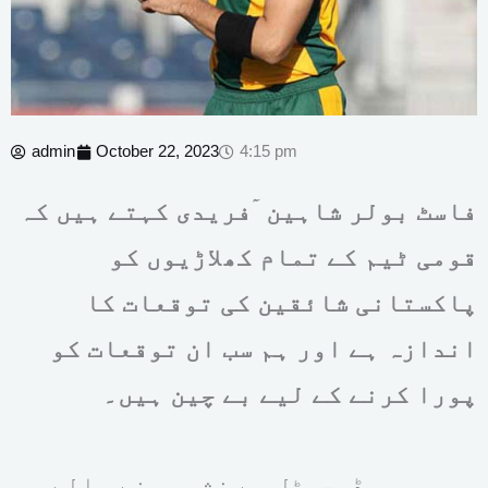
admin
October 22, 2023
4:15 pm
فاسٹ بولر شاہین ۤفریدی کہتے ہیں کہ
قومی ٹیم کے تمام کھلاڑیوں کو
پاکستانی شائقین کی توقعات کا
اندازہ ہے اور ہم سب ان توقعات کو
پورا کرنے کے لیے بے چین ہیں۔
پی سی بی ڈیجیٹل سے نشر ہونے والے