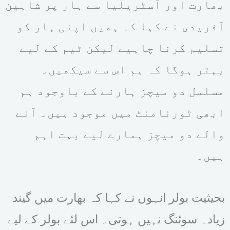
بھارت اور آسٹریلیا سے ہار پر شاہین
آفریدی نے کہا کہ ہمیں اپنی ہار کو
تسلیم کرنا چاہیے لیکن ٹیم کے لیے
بہتر ہوگا کہ ہم اس سے سیکھیں۔
مسلسل دو میچز ہارنے کے باوجود ہم
ابھی ٹورنامنٹ میں موجود ہیں۔ آنے
والے دو میچز ہمارے لیے بہت اہم
ہیں۔
بحیثیت بولر انہوں نے کہا کہ بھارت میں گیند
زیادہ سوئنگ نہیں ہوتی۔ اس لئے بولر کے لیے