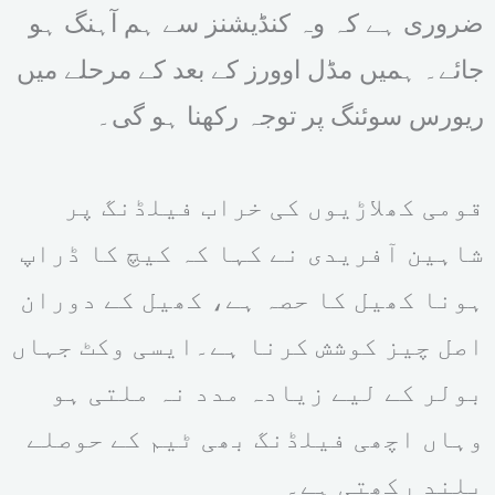
ضروری ہے کہ وہ کنڈیشنز سے ہم آہنگ ہو
جائے۔ ہمیں مڈل اوورز کے بعد کے مرحلے میں
ریورس سوئنگ پر توجہ رکھنا ہو گی۔
قومی کھلاڑیوں کی خراب فیلڈنگ پر
شاہین آفریدی نے کہا کہ کیچ کا ڈراپ
ہونا کھیل کا حصہ ہے، کھیل کے دوران
اصل چیز کوشش کرنا ہے۔ایسی وکٹ جہاں
بولر کے لیے زیادہ مدد نہ ملتی ہو
وہاں اچھی فیلڈنگ بھی ٹیم کے حوصلے
بلند رکھتی ہے۔