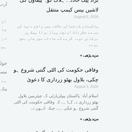
براڈ پیک حادثہ: ہلاک کوہ پیماؤں کی
ارب 20 کروڑ ڈالر فوری جاری کردیے
لاشیں بیس کیمپ منتقل
August 5, 2026
ان 
پاکستان کے شمالی علاقے میں واقع دنیا کی
جان
سب سے خطرناک اونچے پہاڑ براڈ پیک پر
درآ
برفانی تودہ گرنے کے حادثے میں جاں بحق
ہونے
ہوگ
« مزید پڑھیے
جولی
وفاقی حکومت کی الٹی گنتی شروع ہو
مستح
چکی، بلاول بھٹو زرداری کا دعویٰ
ہے ،
August 3, 2026
بنان
اسلام آباد: پاکستان پیپلزپارٹی کے چیئرمین بلاول
بھٹو زرداری نے کہا ہے کہ وفاقی حکومت کی الٹی
گنتی شروع ہو چکی ہے، جبکہ انہوں نے
« مزید پڑھیے