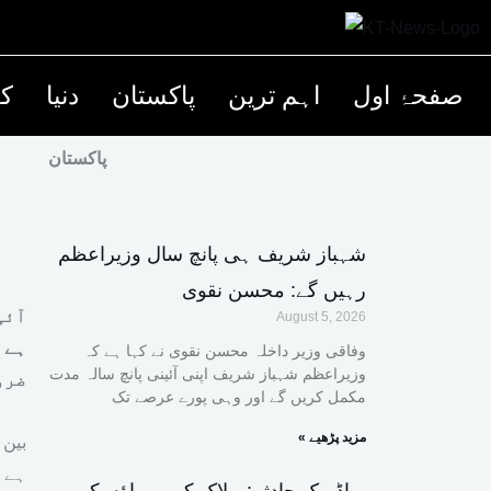
صفحۂ اول
اہم ترین
پاکستان
دنیا
کھ
پاکستان
شہباز شریف ہی پانچ سال وزیراعظم
رہیں گے: محسن نقوی
آئی
August 5, 2026
ہے 
وفاقی وزیر داخلہ محسن نقوی نے کہا ہے کہ
وزیراعظم شہباز شریف اپنی آئینی پانچ سالہ مدت
ضرو
مکمل کریں گے اور وہی پورے عرصے تک
« مزید پڑھیے
بین 