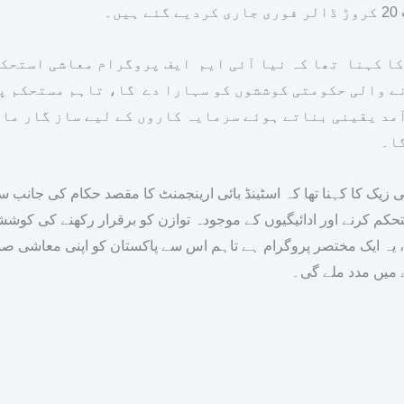
 گئے ہیں۔
کا کہنا تھا کہ نیا آئی ایم ایف پروگرام معاشی استحکا
ے والی حکومتی کوششوں کو سہارا دے گا، تاہم مستحکم پ
مد یقینی بناتے ہوئے سرمایہ کاروں کے لیے ساز گار ما
ا۔
 زیک کا کہنا تھا کہ اسٹینڈ بائی ارینجمنٹ کا مقصد حکام کی جانب
کم کرنے اور ادائیگیوں کے موجودہ توازن کو برقرار رکھنے کی کوش
 یہ ایک مختصر پروگرام ہے تاہم اس سے پاکستان کو اپنی معاشی صو
ے میں مدد ملے گی۔