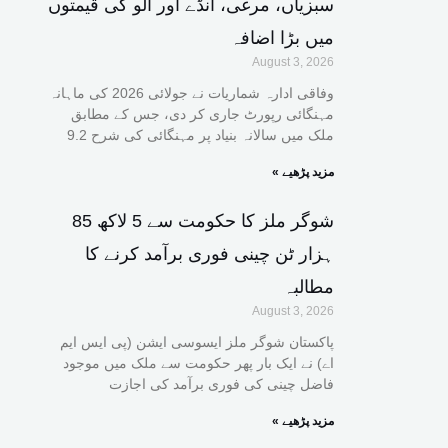
سبزیاں، مرغی، انڈے اور آلو کی قیمتوں
میں بڑا اضافہ
August 3, 2026
وفاقی ادارہ شماریات نے جولائی 2026 کی ماہانہ
مہنگائی رپورٹ جاری کر دی، جس کے مطابق
ملک میں سالانہ بنیاد پر مہنگائی کی شرح 9.2
« مزید پڑھیے
شوگر ملز کا حکومت سے 5 لاکھ 85
ہزار ٹن چینی فوری برآمد کرنے کا
مطالبہ
August 3, 2026
پاکستان شوگر ملز ایسوسی ایشن (پی ایس ایم
اے) نے ایک بار پھر حکومت سے ملک میں موجود
فاضل چینی کی فوری برآمد کی اجازت
« مزید پڑھیے