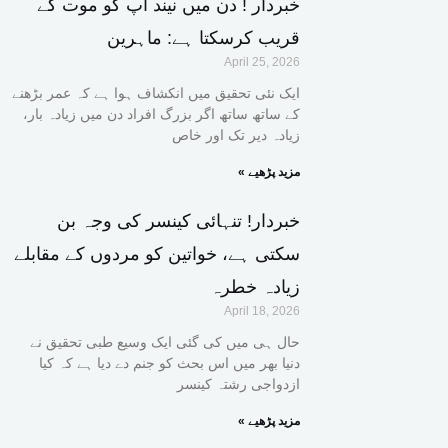
خبردار ! دن میں نیند آپ کو موت کے
قریب کرسکتا ہے: ماہرین
April 25, 2026
ایک نئی تحقیق میں انکشاف ہوا ہے کہ عمر بڑھنے
کے ساتھ ساتھ اگر بزرگ افراد دن میں زیادہ بار،
زیادہ دیر تک اور خاص
« مزید پڑھیے
خبردار! تنہائی کینسر کی وجہ بن
سکتی ہے، خواتین کو مردوں کے مقابلے
زیادہ خطرہ
April 18, 2026
حال ہی میں کی گئی ایک وسیع طبی تحقیق نے
دنیا بھر میں اس بحث کو جنم دے دیا ہے کہ کیا
ازدواجی رشتہ کینسر
« مزید پڑھیے