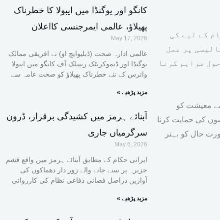
کانگو اور یوگنڈا میں ایبولا کا خطرناک
پھیلاؤ، عالمی ایمرجنسی کااعلان
م کے لیے کی
May 17, 2026
الیسی پر عمل
عالمی ادارہ صحت (ڈبلیوایچ او) نے افریقی ممالک
حول فراہم کرنا
یوگنڈا اور ڈیموکریٹک ریپبلک آف کانگو میں ایبولا
وائرس کے نئے خطرناک پھیلاؤ کو صحت عامہ سے
« مزید پڑھیے
 سے معیشت کو
آبنائے ہرمز میں کشیدگی برقرار، ڈرون
شوں کی حمایت کرنا
سرگرمیاں جاری
رت حال کو بہتر
May 6, 2026
ایرانی حکام کے مطابق آبنائے ہرمز میں واقع قشم
جزیرہ پر سنے جانے والے زور دار دھماکوں کی
آوازیں دراصل فضائی دفاعی نظام کی کارروائی
« مزید پڑھیے