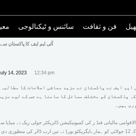
یل
فن و ثقافت
سائنس و ٹیکنالوجی
معی
آئی ایم ایف کا پاکستان سے 
July 14, 2023
12:34 pm
 ایم ایف نے پاکستان نے مزید معاشی اصلاحات کا مطالبہ 
کہ پاکستان کو مختلف مسائل کا سامنا ہے جس کے لیے مزید
ری ہیں۔
الاقوامی مالیاتی فنڈ ز کی کمیونیکیشن ڈائریکٹر جولی زیک نے میڈیا س
ہے کہ12 جولائی کو ہمارےایگزیکٹو بورڈ نے تین ارب ڈالر کی منظوری