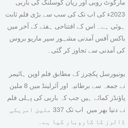
مارگوٹ روبی اور ریان گوسلنگ کی باربی
2023ء کی اب تک کی سب سے بڑی فلم ثابت
ہوئی ہے۔ اس کے افتتاحی ہفتے کے آخر میں
باکس آفس آمدنی مشہور سپر ماریو بروس
کی آمدنی سے تجاوز کر گئی۔
یونیورسل پکچرز کے مطابق فلم اوپن ہائیمر
نے جمعہ سے برطانیہ اور آئرلینڈ میں 8 ملین
پاؤنڈز کمائے ہیں جب کہ باربی کی پہلی فلم
نے دنیا بھر میں اب تک 337 ملین امریکی
ڈالرز کا کاروبار کیا ہے۔