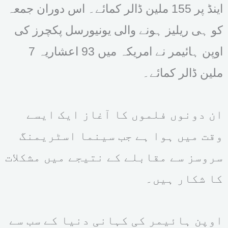
اینڈ پر 155 ملین ڈالر کمائے۔ اس دوران جمعہ
کو ہی ریلیز ہونے والی یونیورسل پکچرز کی
اوپن ہائیمر نے امریکہ میں 93 اعشاریہ 7
ملین ڈالر کمائے۔
ان دونوں فلموں کا آغاز ایک ایسے
وقت میں ہوا ہے جب سینما اسٹریمنگ
سروسز سے مقابلے کے نتیجے میں مشکلات
کا شکار ہیں۔
اوپن ہائیمر کی کہانی دنیا کے سب سے