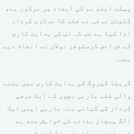
پہلے ایٹم بم کی ایجاد پر مرکوز ہے،
کلیئن مرفی نے فلم کا مرکزی کردار
ادا کیا ہے جب کہ اس کی ہدایت کاری
کے فرائض کرسٹوفر نولان نے انجام دیے
ہیں۔
گریٹا گیروِگ کی ہدایت کاری میں بننے
والی فلم باربی بچوں کے ایک فرضی
کردار کی کہانی ہے۔ باربی اپنی ایک
الگ پہچان بنانے کی خواہش مند ہے
اور اپنے بوائے فرینڈ کین کو بھی