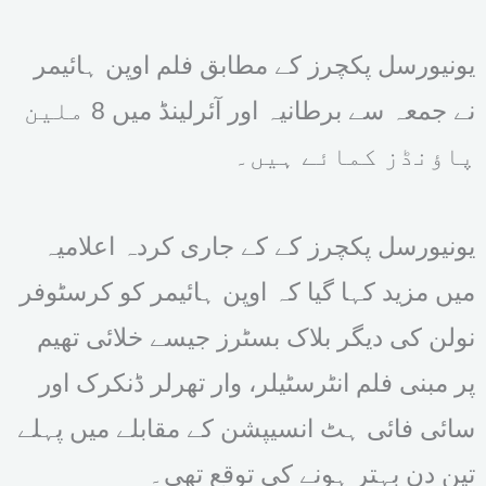
یونیورسل پکچرز کے مطابق فلم اوپن ہائیمر
نے جمعہ سے برطانیہ اور آئرلینڈ میں 8 ملین
پاؤنڈز کمائے ہیں۔
یونیورسل پکچرز کے کے جاری کردہ اعلامیہ
میں مزید کہا گیا کہ اوپن ہائیمر کو کرسٹوفر
نولن کی دیگر بلاک بسٹرز جیسے خلائی تھیم
پر مبنی فلم انٹرسٹیلر، وار تھرلر ڈنکرک اور
سائی فائی ہٹ انسیپشن کے مقابلے میں پہلے
تین دن بہتر ہونے کی توقع تھی۔