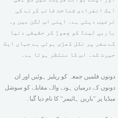
ایک انفرادی شناخت قائم کرنے کی
ترغیب دیتی ہے۔ اپنی اس لگن میں وہ
باربی لینڈ کو چھوڑ کر حقیقی دنیا
کے سفر پر نکل کھڑی ہوتی ہے جہاں ایک
حیرت کدہ اس کا منتظر ہوتا ہے۔
دونوں فلمیں جمعہ کو ریلیز ہوئیں اور ان
دونوں کے درمیان ہونے والے مقابلے کو سوشل
میڈیا پر ’’باربن ہائیمر‘‘ کا نام دیا گیا۔