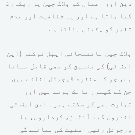
دین اور اعمال کو بلاک چین پر ریکارڈ
کیا جاتا ہے اور یہ شفافیت اور عدم
تغیر کو یقینی بناتا ہے۔
بلاک چین نانفنجائی ایبل ٹوکنز (این
ایف ٹی) کی تخلیق کو بھی قابل بناتا
ہے، جو کہ منفرد ڈیجیٹل اثاثے ہیں
جن کے گیمرز مالک ہوتے ہیں اور
تجارت بھی کر سکتے ہیں۔ این ایف ٹی
اندرون گیم آئٹمز، کرداروں، یا
ورچوئل رئیل اسٹیٹ کی نمائندگی