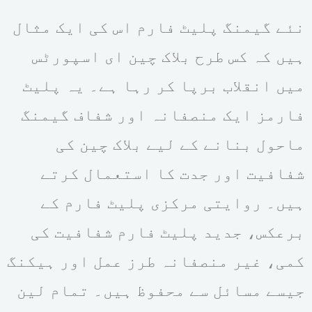
نئے گیمنگ پلیٹ فارم اس کی ایک مثال
ہیں کہ کس طرح بلاک چین ای اسپورٹس
میں انقلاب برپا کر رہا ہے۔ یہ پلیٹ
فارمز ایک منصفانہ اور شفاف گیمنگ
ماحول بنانے کے لیے بلاک چین کی
شفافیت اور جدت کا استعمال کرتے
ہیں۔ روایتی مرکزی پلیٹ فارم کے
برعکس، جدید پلیٹ فارم شفافیت کی
کمی، غیر منصفانہ طرز عمل اور ہیکنگ
جیسے مسائل سے محفوظ ہیں۔ تمام لین