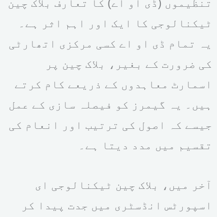
تنظیموں (ڈی او اے) کا تعارف بلاک چین
ٹیکنالوجی کا ایک اور اہم اثر ہے۔
یہ تمام ڈی او اے کسی مرکزی اتھارٹی
کی ضرورت کے بغیر، بلاک چین پر
اسمارٹ معاہدوں کے ذریعے کام کرتے
ہیں۔ یہ گیمرز کو فیصلہ سازی کے عمل
جیسے کہ اصول کی ترتیب اور انعام کی
تقسیم میں مدد دیتا ہے۔
آخر میں، بلاک چین ٹیکنالوجی ای
اسپورٹس انڈسٹری میں جدت پیدا کر