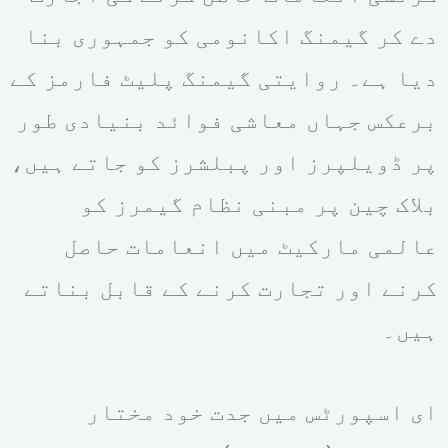
دے کر گیمنگ اکانومی کو جمہوری بنا
دیا ہے۔ روایتی گیمنگ پلیٹ فارمز کے
برعکس جہاں معاشی فوائد بنیادی طور
پر ڈویلپرز اور پبلشرز کو جاتے ہیں،
بلاک چین پر مبنی نظام گیمرز کو
عالمی مارکیٹ میں انعامات حاصل
کرنے اور تجارت کرنے کے قابل بناتے
ہیں۔
ای اسپورٹس میں جدت خود مختار