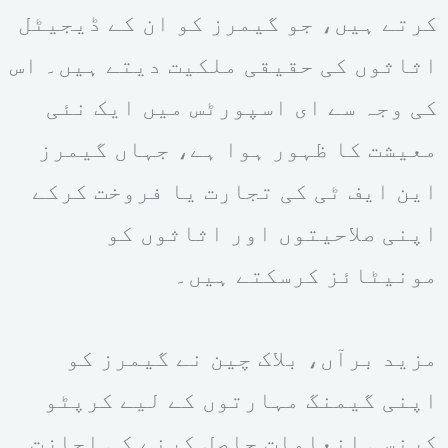
کرتے ہیں، جو گیمرز کو ان کے ڈیجیٹل
اثاثوں کی حقیقی ملکیت دیتے ہیں۔ اس
کی وجہ سے ای اسپورٹس میں ایک نئی
معیشت کا ظہور ہوا ہے، جہاں گیمرز
این ایف ٹی کی تجارت یا فروخت کرکے
اپنی صلاحیتوں اور اثاثوں کو
مونیٹائز کرسکتے ہیں۔
مزید برآں، بلاک چین نے گیمرز کو
اپنی گیمنگ مہارتوں کے لیے کرپٹو
کرنسی انعامات حاصل کرنے کی اجازت