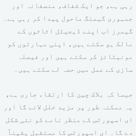
رہی ہے، جو ایک شفاف، منصفانہ اور
جمہوری گیمنگ ماحول پیدا کر رہی ہے۔
گیمرز اب اپنے ڈیجیٹل اثاثوں کے
مالک ہو سکتے ہیں، اپنی مہارتوں کو
مونیٹائز کر سکتے ہیں اور فیصلہ
سازی کے عمل میں حصہ لے سکتے ہیں۔
جیسا کہ بلاک چین کا ارتقاء جاری ہے،
یہ ممکنہ طور پر مزید خلل لائے گا اور
ای اسپورٹس کے منظر نامے کو نئی شکل
دے گا۔ ای اسپورٹس کا مستقبل یقیناً