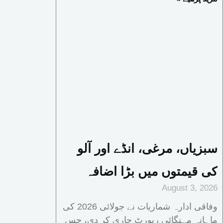
سبزیاں، مرغی، انڈے اور آلو
کی قیمتوں میں بڑا اضافہ
August 3, 2026
وفاقی ادارہ شماریات نے جولائی 2026 کی
ماہانہ مہنگائی رپورٹ جاری کر دی، جس