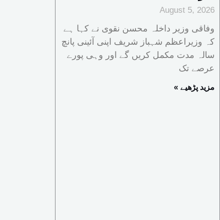
August 5, 2026
وفاقی وزیر داخلہ محسن نقوی نے کہا ہے
کہ وزیراعظم شہباز شریف اپنی آئینی پانچ
سالہ مدت مکمل کریں گے اور وہی پورے
عرصے تک
« مزید پڑھیے