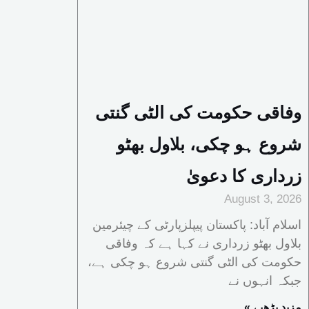
وفاقی حکومت کی الٹی گنتی
شروع ہو چکی، بلاول بھٹو
زرداری کا دعویٰ
August 3, 2026
اسلام آباد: پاکستان پیپلزپارٹی کے چیئرمین
بلاول بھٹو زرداری نے کہا ہے کہ وفاقی
حکومت کی الٹی گنتی شروع ہو چکی ہے،
جبکہ انہوں نے
« مزید پڑھیے