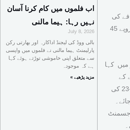
اب فلموں میں کام کرنا آسان
فے کی
نہیں رہا: ہیما مالنی
درخواست کے ساتھ سہہ ماہی ایڈجسٹمنٹ کی مد میں 4 روپے 45
July 8, 2026
بالی ووڈ کی لیجنڈ اداکارہ اور بھارتی رکن
پارلیمنٹ ہیما مالنی نے فلموں میں واپسی
سے متعلق اپنی خاموشی توڑتے ہوئے کہا
 میں کہا
ہے کہ موجودہ
 کے
« مزید پڑھیے
الیکٹرک کے بنیادی ٹیرف میں اضافہ کیا جائے جب کہ 2022 -23 کی
کیا جائے۔
، مئی اور جون 2023 کی ایڈجسمنٹ
۔