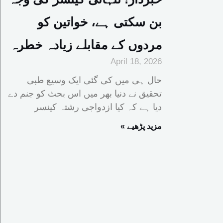
بن سکتی ہے، خواتین کو
مردوں کے مقابلے زیادہ خطرہ
April 18, 2026
حال ہی میں کی گئی ایک وسیع طبی
تحقیق نے دنیا بھر میں اس بحث کو جنم دے
دیا ہے کہ کیا ازدواجی رشتہ کینسر
« مزید پڑھیے