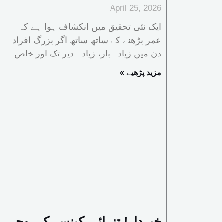
April 25, 2026
ایک نئی تحقیق میں انکشاف ہوا ہے کہ
عمر بڑھنے کے ساتھ ساتھ اگر بزرگ افراد
دن میں زیادہ بار، زیادہ دیر تک اور خاص
« مزید پڑھیے
خبردار! تنہائی کینسر کی وجہ