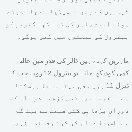
ٹیسوری کے ہمراہ میڈیا سے بات کرتے
ہوئے امید ظاہر کی کہ یکم اکتوبر کو
پیٹرول کی قیمتوں میں کمی ہوگی۔
ماہرین کہتے ہیں ڈالر کی قدر میں حالیہ
کمی کودیکھا جائے تو پیٹرول 12 روپے جب کہ
ڈیزل 11 روپے فی لیٹر سستا ہوسکتا
ہے۔۔ قیمت میں کمی گزشتہ دو ماہ کے
دوران بڑھائی گئی قیمت سے بہت کم
ہے۔اس کا عوام کو کوئی فائدہ نہیں