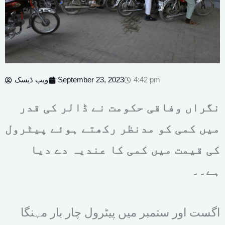
4:42 pm
September 23, 2023
ویب ڈیسک
نگراں وفاقی حکومت نے ڈالر کی قدر
میں کمی کو مدنظر رکھتے ہوئے پیٹرول
کی قیمت میں کمی کا عندیہ دے دیا
ہے۔۔
اگست اور ستمبر میں پیٹرول چار بار مہنگا