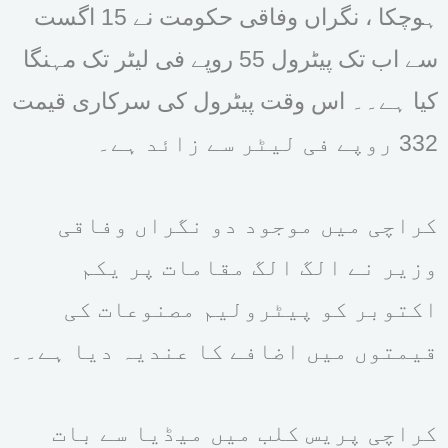
ہوچکا ، نگراں وفاقی حکومت نے 15 اگست
سے اب تک پیٹرول 55 روپے فی لیٹر تک مہنگا
کیا ہے۔۔ اس وقت پیٹرول کی سرکاری قیمت
332 روپے فی لیٹر سے زائد ہے۔
کراچی میں موجود دو نگراں وفاقی
وزیر نے الگ الگ مقامات پر یکم
اکتوبر کو پیٹرولیم مصنوعات کی
قیمتوں میں اضافے کا عندیہ دیا ہے۔۔
کراچی پریس کلب میں میڈیا سے بات