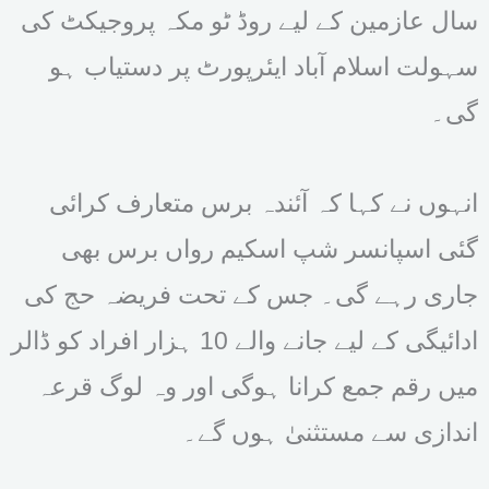
سال عازمین کے لیے روڈ ٹو مکہ پروجیکٹ کی
سہولت اسلام آباد ایئرپورٹ پر دستیاب ہو
گی۔
انہوں نے کہا کہ آئندہ برس متعارف کرائی
گئی اسپانسر شپ اسکیم رواں برس بھی
جاری رہے گی۔ جس کے تحت فریضہ حج کی
ادائیگی کے لیے جانے والے 10 ہزار افراد کو ڈالر
میں رقم جمع کرانا ہوگی اور وہ لوگ قرعہ
اندازی سے مستثنیٰ ہوں گے۔