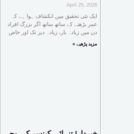
April 25, 2026
ایک نئی تحقیق میں انکشاف ہوا ہے کہ
عمر بڑھنے کے ساتھ ساتھ اگر بزرگ افراد
دن میں زیادہ بار، زیادہ دیر تک اور خاص
« مزید پڑھیے
خبردار! تنہائی کینسر کی وجہ