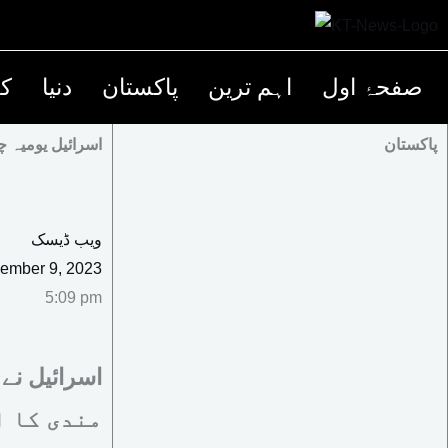
صفحۂ اول
اہم ترین
پاکستان
دنیا
کھ
پاکستان
اسرائیل یومیہ چ
ویب ڈیسک
ember 9, 2023
5:09 pm
مندی کا ا