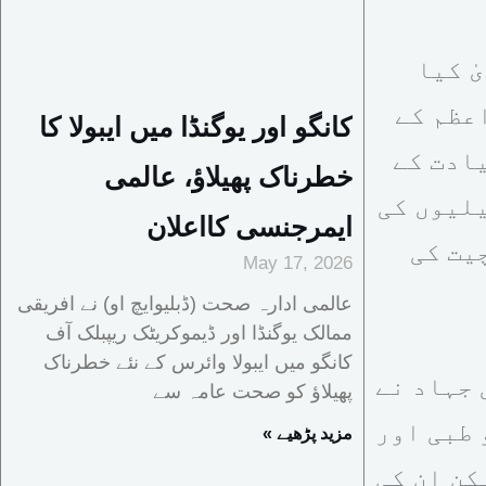
ٰ کیا
عظم کے
کانگو اور یوگنڈا میں ایبولا کا
ادت کے
خطرناک پھیلاؤ، عالمی
لیوں کی
ایمرجنسی کااعلان
یت کی
May 17, 2026
عالمی ادارہ صحت (ڈبلیوایچ او) نے افریقی
ممالک یوگنڈا اور ڈیموکریٹک ریپبلک آف
کانگو میں ایبولا وائرس کے نئے خطرناک
 جہاد نے
پھیلاؤ کو صحت عامہ سے
 طبی اور
« مزید پڑھیے
کن ان کی