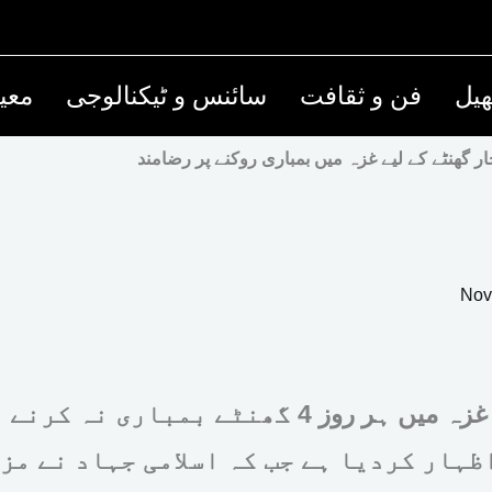
یل
فن و ثقافت
سائنس و ٹیکنالوجی
معی
ار گھنٹے کے لیے غزہ میں بمباری روکنے پر رضامند
Nov
اسرائیل نے غزہ میں ہر روز 4 گھنٹے بمباری نہ 
ظہار کردیا ہے جب کہ اسلامی جہاد نے مز