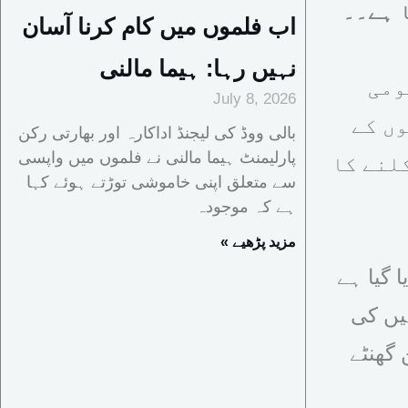
 ہے۔۔
اب فلموں میں کام کرنا آسان
نہیں رہا: ہیما مالنی
ومی
July 8, 2026
وں کے
بالی ووڈ کی لیجنڈ اداکارہ اور بھارتی رکن
پارلیمنٹ ہیما مالنی نے فلموں میں واپسی
لنے کا
سے متعلق اپنی خاموشی توڑتے ہوئے کہا
ہے کہ موجودہ
« مزید پڑھیے
 گیا ہے
یں کی
 گھنٹے