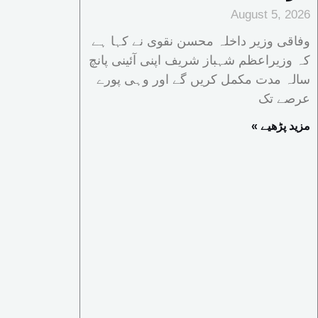
August 5, 2026
وفاقی وزیر داخلہ محسن نقوی نے کہا ہے
کہ وزیراعظم شہباز شریف اپنی آئینی پانچ
سالہ مدت مکمل کریں گے اور وہی پورے
عرصے تک
« مزید پڑھیے