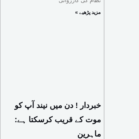
نظام کی کارروائی
« مزید پڑھیے
خبردار ! دن میں نیند آپ کو
موت کے قریب کرسکتا ہے:
ماہرین