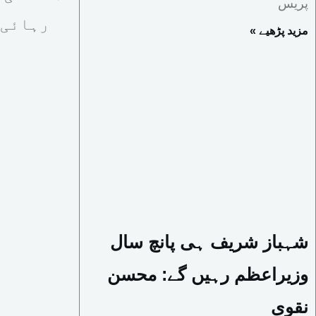
پریس
رہائی 
« مزید پڑھیے
شہباز شریف ہی پانچ سال
وزیراعظم رہیں گے: محسن
نقوی