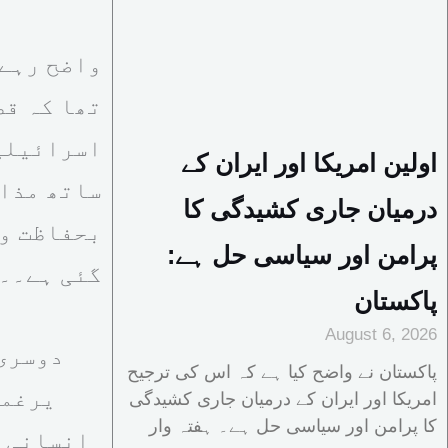
واضح رہے 
تھا کہ قط
اسرائیلی 
اولین امریکا اور ایران کے
ساتھ مذاک
درمیان جاری کشیدگی کا
بحفاظت وا
پرامن اور سیاسی حل ہے:
گئی ہے۔۔
پاکستان
August 6, 2026
دوسری 
پاکستان نے واضح کیا ہے کہ اس کی ترجیح
یرغما
امریکا اور ایران کے درمیان جاری کشیدگی
کا پرامن اور سیاسی حل ہے۔ ہفتہ وار
انسانی ب