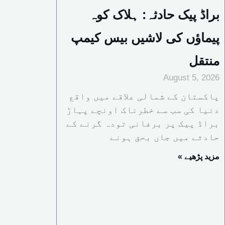
براڈ پیک حادثہ: ہلاک کوہ
پیماؤں کی لاشیں بیس کیمپ
منتقل
August 5, 2026
پاکستان کے شمالی علاقے میں واقع
دنیا کی سب سے خطرناک اونچے پہاڑ
براڈ پیک پر برفانی تودہ گرنے کے
حادثے میں جاں بحق ہونے
« مزید پڑھیے