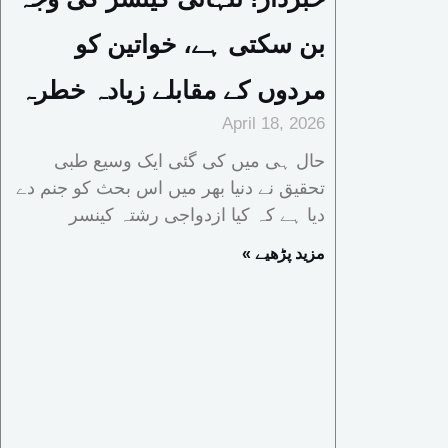
بن سکتی ہے، خواتین کو
مردوں کے مقابلے زیادہ خطرہ
April 18, 2026
حال ہی میں کی گئی ایک وسیع طبی
تحقیق نے دنیا بھر میں اس بحث کو جنم دے
دیا ہے کہ کیا ازدواجی رشتہ کینسر
« مزید پڑھیے