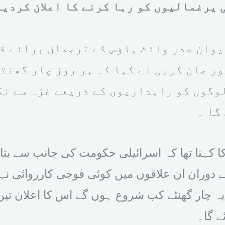
یرغمالیوں کو رہا کرنے کا اعلان کردیا
وان صدر وائٹ ہاؤس کے ترجمان برائے ق
ور جان کربی نے کہا کہ ہر روز چار گھنٹ
وگوں کو راہداریوں کے ذریعے غزہ سے نک
گا ۔
 کہنا تھا کہ اسرائیلی حکومت کی جانب سے بتایا
 دوران ان علاقوں میں کوئی فوجی کارروائی نہ
یہ چار گھنٹے کب شروع ہوں گے اس کا اعلان تین
ئے گا۔