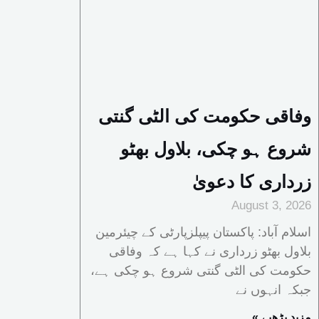
وفاقی حکومت کی الٹی گنتی
شروع ہو چکی، بلاول بھٹو
زرداری کا دعویٰ
August 3, 2026
اسلام آباد: پاکستان پیپلزپارٹی کے چیئرمین
بلاول بھٹو زرداری نے کہا ہے کہ وفاقی
حکومت کی الٹی گنتی شروع ہو چکی ہے،
جبکہ انہوں نے
« مزید پڑھیے