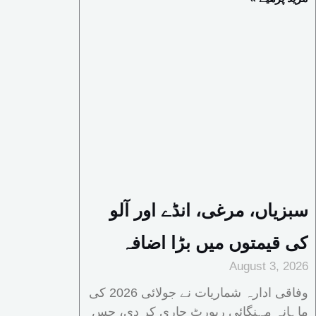
سبزیاں، مرغی، انڈے اور آلو
کی قیمتوں میں بڑا اضافہ
August 3, 2026
وفاقی ادارہ شماریات نے جولائی 2026 کی
ماہانہ مہنگائی رپورٹ جاری کر دی، جس