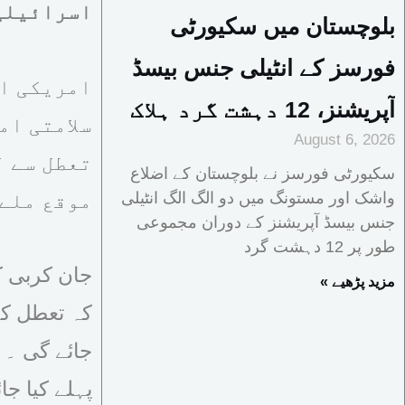
اسرائیلی 
بلوچستان میں سکیورٹی
فورسز کے انٹیلی جنس بیسڈ
امریکی ای
آپریشنز، 12 دہشت گرد ہلاک
سلامتی ام
August 6, 2026
تعطل سے ل
سکیورٹی فورسز نے بلوچستان کے اضلاع
واشک اور مستونگ میں دو الگ الگ انٹیلی
موقع ملے 
جنس بیسڈ آپریشنز کے دوران مجموعی
طور پر 12 دہشت گرد
جان کربی کا
« مزید پڑھیے
کہ تعطل کے
جائے گی ۔ 
پہلے کیا جا