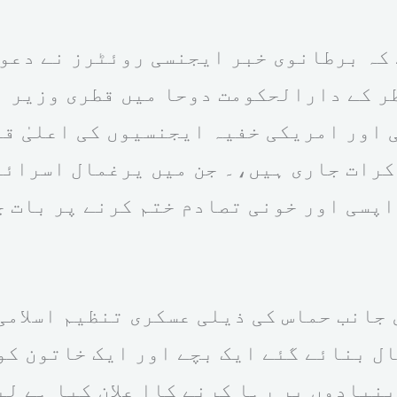
کہ برطانوی خبر ایجنسی روئٹرز نے دعوی
ر کے دارالحکومت دوحا میں قطری وزیر ا
اور امریکی خفیہ ایجنسیوں کی اعلیٰ قی
رات جاری ہیں،۔ جن میں یرغمال اسرائی
پسی اور خونی تصادم ختم کرنے پر بات چ
جانب حماس کی ذیلی عسکری تنظیم اسلامی
ل بنائے گئے ایک بچے اور ایک خاتون کو
نیادوں پر رہا کرنے کاا علان کیا ہے لی