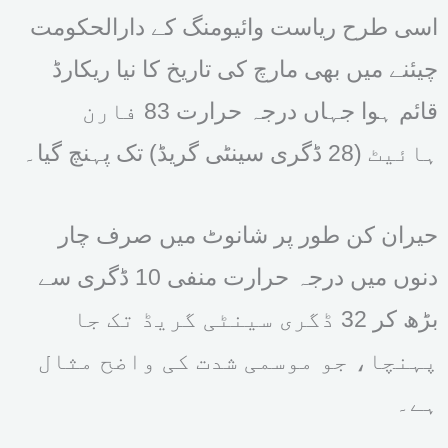
اسی طرح ریاست وائیومنگ کے دارالحکومت
چیئنے میں بھی مارچ کی تاریخ کا نیا ریکارڈ
قائم ہوا جہاں درجہ حرارت 83 فارن
ہائیٹ (28 ڈگری سینٹی گریڈ) تک پہنچ گیا۔
حیران کن طور پر شانوٹ میں صرف چار
دنوں میں درجہ حرارت منفی 10 ڈگری سے
بڑھ کر 32 ڈگری سینٹی گریڈ تک جا
پہنچا، جو موسمی شدت کی واضح مثال
ہے۔