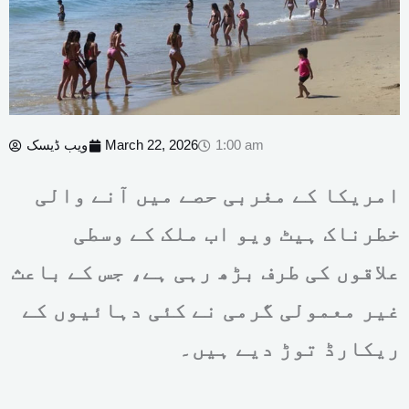
1:00 am
March 22, 2026
ویب ڈیسک
امریکا کے مغربی حصے میں آنے والی
خطرناک ہیٹ ویو اب ملک کے وسطی
علاقوں کی طرف بڑھ رہی ہے، جس کے باعث
غیر معمولی گرمی نے کئی دہائیوں کے
ریکارڈ توڑ دیے ہیں۔