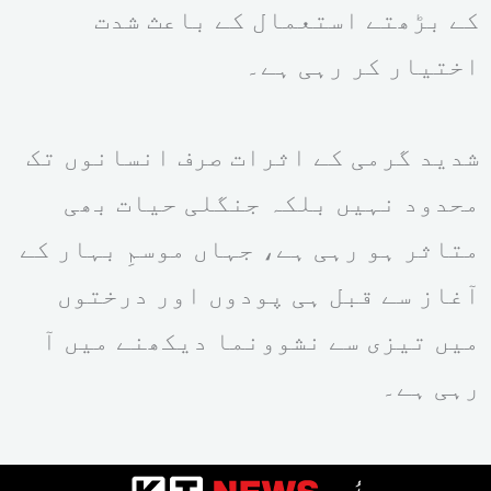
کے بڑھتے استعمال کے باعث شدت
اختیار کر رہی ہے۔
شدید گرمی کے اثرات صرف انسانوں تک
محدود نہیں بلکہ جنگلی حیات بھی
متاثر ہو رہی ہے، جہاں موسمِ بہار کے
آغاز سے قبل ہی پودوں اور درختوں
میں تیزی سے نشوونما دیکھنے میں آ
رہی ہے۔