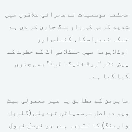
محکمہ موسمیات نے صحرائی علاقوں میں
شدید گرمی کی وارننگ جاری کر دی ہے
جبکہ نیبراسکا، کنساس اور
اوکلاہوما میں جنگلاتی آگ کے خطرے کے
پیش نظر “ریڈ فلیگ الرٹ” بھی جاری
کیا گیا ہے۔
ماہرین کے مطابق یہ غیر معمولی ہیٹ
ویو دراصل موسمیاتی تبدیلی (گلوبل
وارمنگ) کا نتیجہ ہے، جو فوسل فیول