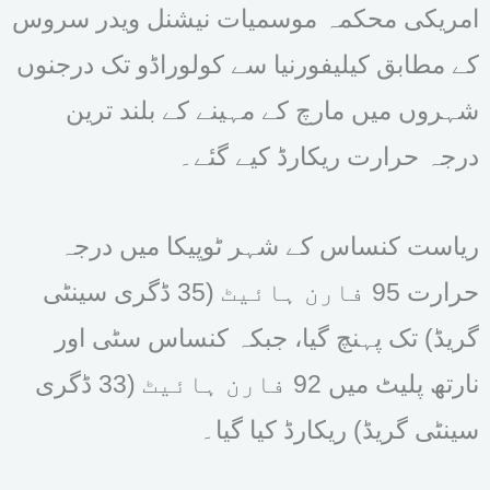
امریکی محکمہ موسمیات نیشنل ویدر سروس
کے مطابق کیلیفورنیا سے کولوراڈو تک درجنوں
شہروں میں مارچ کے مہینے کے بلند ترین
درجہ حرارت ریکارڈ کیے گئے۔
ریاست کنساس کے شہر ٹوپیکا میں درجہ
حرارت 95 فارن ہائیٹ (35 ڈگری سینٹی
گریڈ) تک پہنچ گیا، جبکہ کنساس سٹی اور
نارتھ پلیٹ میں 92 فارن ہائیٹ (33 ڈگری
سینٹی گریڈ) ریکارڈ کیا گیا۔