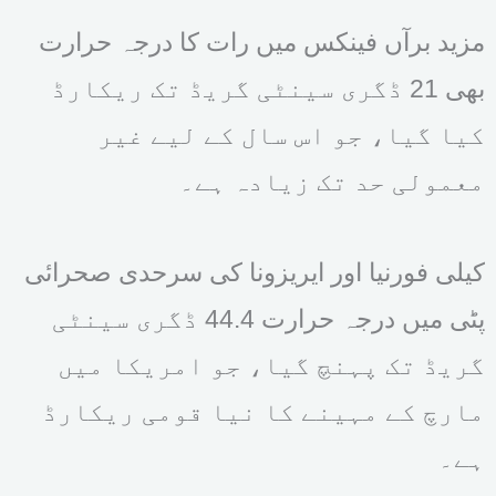
مزید برآں فینکس میں رات کا درجہ حرارت
بھی 21 ڈگری سینٹی گریڈ تک ریکارڈ
کیا گیا، جو اس سال کے لیے غیر
معمولی حد تک زیادہ ہے۔
کیلی فورنیا اور ایریزونا کی سرحدی صحرائی
پٹی میں درجہ حرارت 44.4 ڈگری سینٹی
گریڈ تک پہنچ گیا، جو امریکا میں
مارچ کے مہینے کا نیا قومی ریکارڈ
ہے۔