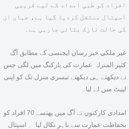
افراد کو طبی امداد کے لیے قریبی
اسپتال منتقل کردیا گیا ہے، جہاں ان
کی حالت نازک بتائی جارہی ہے۔
غیر ملکی خبر رساں ایجنسی کے مطابق آگ
کثیر المنزلہ عمارت کی پارکنگ میں لگی جس
نے دیکھتے ہی دیکھتے تیسری منزل تک کو اپنی
لپیٹ میں لے لیا۔
امدادی کارکنوں نے آگ میں پھنسے 70 افراد کو
بحفاظت عمارت سے باہر نکال لیا ۔ اسپتال