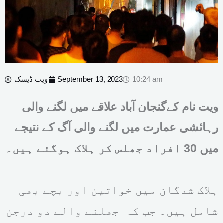
10:24 am
September 13, 2023
ویب ڈیسک
ویت نام کےگنجان آباد علاقے میں لگنے والی
رہائشی عمارت میں لگنے والی آگ کے نتیجے
میں 30 افراد جھلس کر ہلاک ہوگئے ہیں۔
ہلاک شدگان میں خواتین اور بچے بھی
شامل ہیں۔ جب کہ جھلنے والے دو درجن