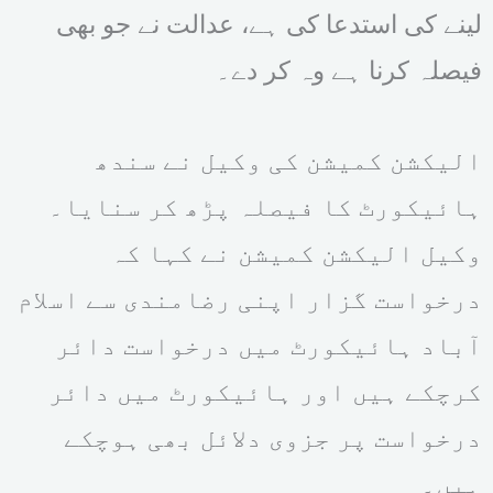
لینے کی استدعا کی ہے، عدالت نے جو بھی
فیصلہ کرنا ہے وہ کر دے۔
الیکشن کمیشن کی وکیل نے سندھ
ہائیکورٹ کا فیصلہ پڑھ کر سنایا۔
وکیل الیکشن کمیشن نے کہا کہ
درخواست گزار اپنی رضامندی سے اسلام
آباد ہائیکورٹ میں درخواست دائر
کرچکے ہیں اور ہائیکورٹ میں دائر
درخواست پر جزوی دلائل بھی ہوچکے
ہیں۔