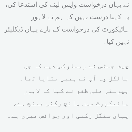
نے یہاں درخواست واپس لینے کی استدعا کی،
یہ کہنا درست نہیں کہ ہم نے لاہور
ہائیکورٹ کی درخواست کے بارے یہاں ڈیکلیئر
نہیں کیا۔
چیف جسٹس نے ریمارکس دیے کہ جی
بالکل وہ آپ نے ہمیں بتایا تھا۔
بیرسٹر علی ظفر نے کہا کہ لاہور
ہائیکورٹ میں پانچ رکنی بینچ ہے،
یہاں سنگل رکنی اور چوائس میری ہے۔