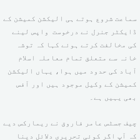
سماعت شروع ہوتے ہی الیکشن کمیشن کے
ڈایکٹر جنرل نے درخوست واپس لینے
کی مخالفت کرتے ہوئے کہا کہ توشہ
خانہ سے متعلق تمام معاملہ اسلام
آباد کی حدود میں ہوا، یہاں الیکشن
کمیشن کے وکیل موجود ہیں اور آفس
بھی یہیں ہے۔
چیف جسٹس عامر فاروق نے ریمارکس دیے
کہ آپ اگر کوئی تحریری دلائل دینا