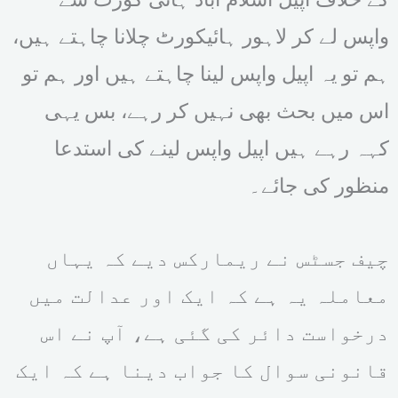
واپس لے کر لاہور ہائیکورٹ چلانا چاہتے ہیں،
ہم تو یہ اپیل واپس لینا چاہتے ہیں اور ہم تو
اس میں بحث بھی نہیں کر رہے، بس یہی
کہہ رہے ہیں اپیل واپس لینے کی استدعا
منظور کی جائے۔
چیف جسٹس نے ریمارکس دیے کہ یہاں
معاملہ یہ ہے کہ ایک اور عدالت میں
درخواست دائر کی گئی ہے، آپ نے اس
قانونی سوال کا جواب دینا ہے کہ ایک