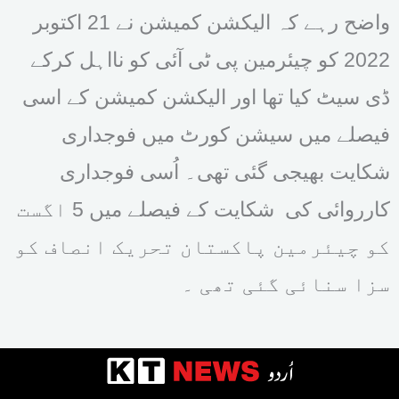
واضح رہے کہ الیکشن کمیشن نے 21 اکتوبر
2022 کو چیئرمین پی ٹی آئی کو نااہل کرکے
ڈی سیٹ کیا تھا اور الیکشن کمیشن کے اسی
فیصلے میں سیشن کورٹ میں فوجداری
شکایت بھیجی گئی تھی۔ اُسی فوجداری
کارروائی کی شکایت کے فیصلے میں 5 اگست
کو چیئرمین پاکستان تحریک انصاف کو
سزا سنائی گئی تھی ۔