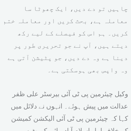
چاہیں تو دے دیں، ایک چھوٹا سا
معاملہ ہے، بحث کریں اور معاملہ ختم
کریں۔ ہم اس کو فیصلے کے لیے رکھ
دیتے ہیں، آپ نے جو تحریری طور پر
دینا ہے وہ دے دیں، جو پٹیشن آتی ہے
وہ واپس بھی ہوسکتی ہے۔
وکیل چیئرمین پی ٹی آئی بیرسٹر علی ظفر
عدالت میں پیش ہوئے۔ انہوں نے دلائل میں
کہا کہ چیئرمین پی ٹی آئی الیکشن کمیشن
کے خلاف اپیل اسلام آباد ہائی کورٹ سے