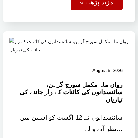
« مزید پڑھیے
August 5, 2026
رواں ماہ مکمل سورج گرہن،
سائنسدانوں کی کائنات کے راز جاننے کی
تیاریاں
سائنسدانوں نے 12 اگست کو اسپین میں
نظر آنے والے…