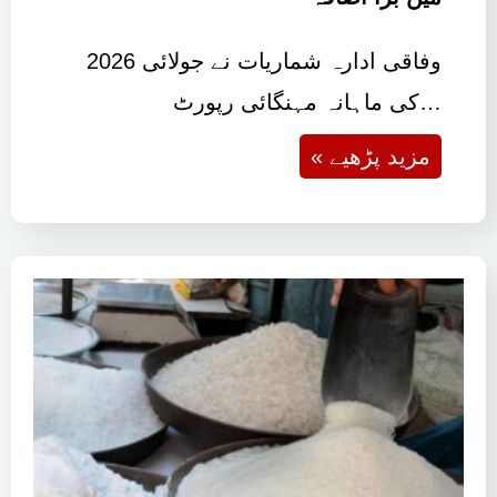
وفاقی ادارہ شماریات نے جولائی 2026
کی ماہانہ مہنگائی رپورٹ…
« مزید پڑھیے