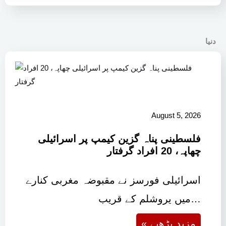
دنیا
August 5, 2026
فلسطینی پناہ گزین کیمپ پر اسرائیلی
چھاپہ، 20 افراد گرفتار
اسرائیلی فورسز نے مقبوضہ مغربی کنارے
میں یروشلم کے قریب…
« مزید پڑھیے