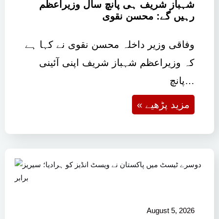
شہباز شریف ہی پانچ سال وزیراعظم
رہیں گے: محسن نقوی
وفاقی وزیر داخلہ محسن نقوی نے کہا ہے
کہ وزیراعظم شہباز شریف اپنی آئینی
پانچ…
« مزید پڑھیے
August 5, 2026