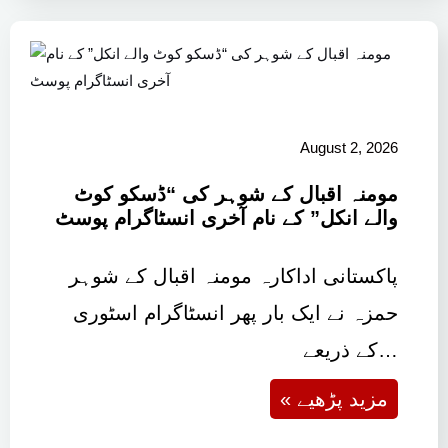
August 2, 2026
مومنہ اقبال کے شوہر کی “ڈسکو کوٹ
والے انکل” کے نام آخری انسٹاگرام پوسٹ
پاکستانی اداکارہ مومنہ اقبال کے شوہر
حمزہ نے ایک بار پھر انسٹاگرام اسٹوری
کے ذریعے…
« مزید پڑھیے