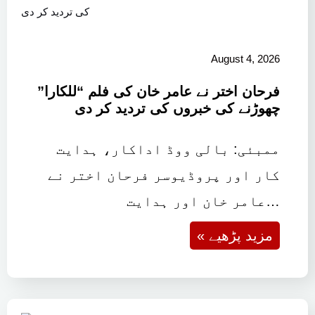
August 4, 2026
فرحان اختر نے عامر خان کی فلم “للکارا”
چھوڑنے کی خبروں کی تردید کر دی
ممبئی: بالی ووڈ اداکار، ہدایت
کار اور پروڈیوسر فرحان اختر نے
عامر خان اور ہدایت…
« مزید پڑھیے