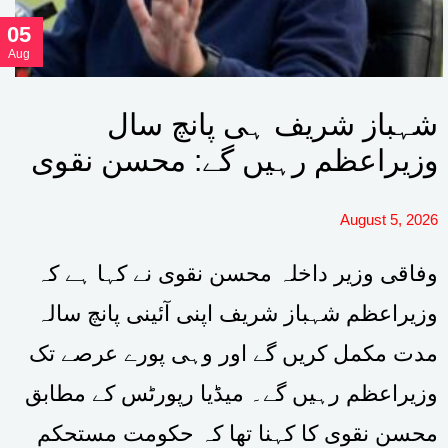
05
Aug
شہباز شریف ہی پانچ سال
وزیراعظم رہیں گے: محسن نقوی
August 5, 2026
وفاقی وزیر داخلہ محسن نقوی نے کہا ہے کہ
وزیراعظم شہباز شریف اپنی آئینی پانچ سالہ
مدت مکمل کریں گے اور وہی پورے عرصے تک
وزیراعظم رہیں گے۔ میڈیا رپورٹس کے مطابق
محسن نقوی کا کہنا تھا کہ حکومت مستحکم