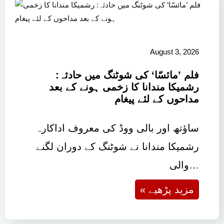
August 3, 2026
فلم ’مائسّا‘ کی شوٹنگ میں حادثہ:
رشمیکا مندانا کا زخمی ہونے کے بعد
مداحوں کے لئے پیغام
ساؤتھ اور بالی ووڈ کی معروف اداکارہ
رشمیکا مندانا نے شوٹنگ کے دوران لگنے
والی…
« مزید پڑھیے