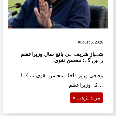
August 5, 2026
شہباز شریف ہی پانچ سال وزیراعظم
رہیں گے: محسن نقوی
وفاقی وزیر داخلہ محسن نقوی نے کہا ہے
کہ وزیراعظم…
« مزید پڑھیے