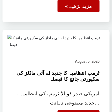
« مزید پڑھیے
August 5, 2026
ٹرمپ انتظامیہ کا جدید اے آئی ماڈلز کی
سکیورٹی جانچ کا فیصلہ
امریکی صدر ڈونلڈ ٹرمپ کی انتظامیہ نے
جدید مصنوعی ذہانت…