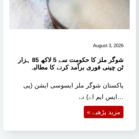
August 3, 2026
شوگر ملز کا حکومت سے 5 لاکھ 85 ہزار
ٹن چینی فوری برآمد کرنے کا مطالبہ
پاکستان شوگر ملز ایسوسی ایشن (پی
ایس ایم اے) نے…
« مزید پڑھیے