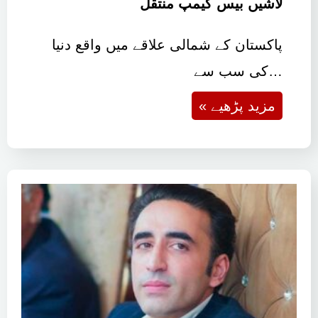
لاشیں بیس کیمپ منتقل
پاکستان کے شمالی علاقے میں واقع دنیا
کی سب سے…
« مزید پڑھیے