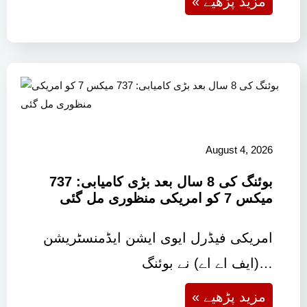
« مزید پڑھیے
August 4, 2026
بوئنگ کی 8 سال بعد بڑی کامیابی: 737
میکس 7 کو امریکی منظوری مل گئی
امریکی فیڈرل ایوی ایشن ایڈمنسٹریشن
(ایف اے اے) نے بوئنگ…
« مزید پڑھیے