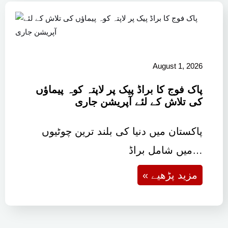
August 1, 2026
پاک فوج کا براڈ پیک پر لاپتہ کوہ پیماؤں
کی تلاش کے لئے آپریشن جاری
پاکستان میں دنیا کی بلند ترین چوٹیوں
میں شامل براڈ…
« مزید پڑھیے