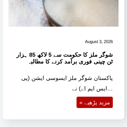
August 3, 2026
شوگر ملز کا حکومت سے 5 لاکھ 85 ہزار
ٹن چینی فوری برآمد کرنے کا مطالبہ
پاکستان شوگر ملز ایسوسی ایشن (پی
ایس ایم اے) نے…
« مزید پڑھیے