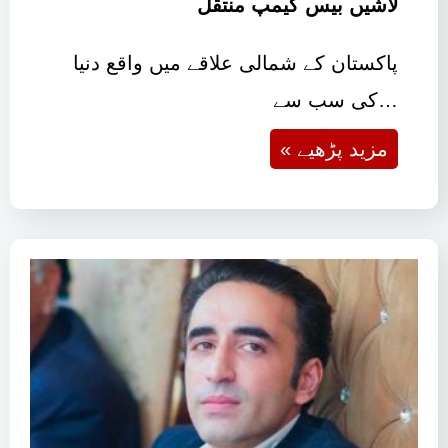
لاشیں بیس کیمپ منتقل
پاکستان کے شمالی علاقے میں واقع دنیا
کی سب سے…
« مزید پڑھیے