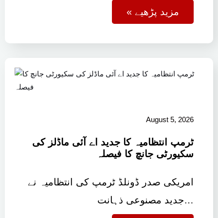
« مزید پڑھیے
August 5, 2026
ٹرمپ انتظامیہ کا جدید اے آئی ماڈلز کی
سکیورٹی جانچ کا فیصلہ
امریکی صدر ڈونلڈ ٹرمپ کی انتظامیہ نے
جدید مصنوعی ذہانت…