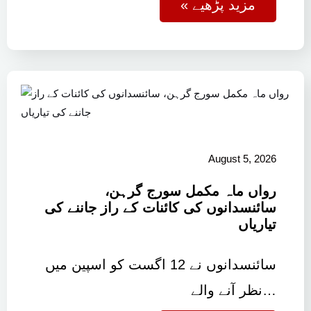
« مزید پڑھیے
August 5, 2026
رواں ماہ مکمل سورج گرہن،
سائنسدانوں کی کائنات کے راز جاننے کی
تیاریاں
سائنسدانوں نے 12 اگست کو اسپین میں
نظر آنے والے…