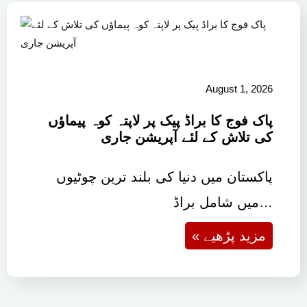
August 1, 2026
پاک فوج کا براڈ پیک پر لاپتہ کوہ پیماؤں
کی تلاش کے لئے آپریشن جاری
پاکستان میں دنیا کی بلند ترین چوٹیوں
میں شامل براڈ…
« مزید پڑھیے