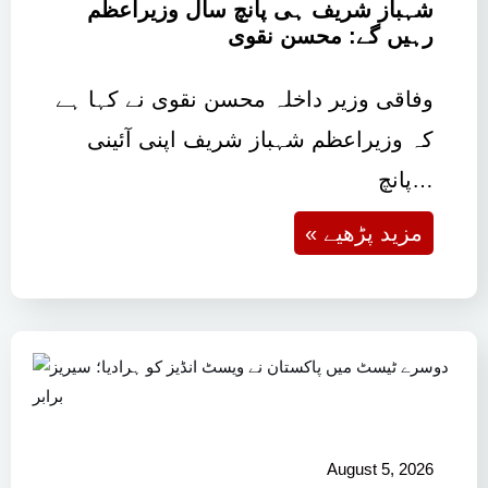
شہباز شریف ہی پانچ سال وزیراعظم
رہیں گے: محسن نقوی
وفاقی وزیر داخلہ محسن نقوی نے کہا ہے
کہ وزیراعظم شہباز شریف اپنی آئینی
پانچ…
« مزید پڑھیے
August 5, 2026