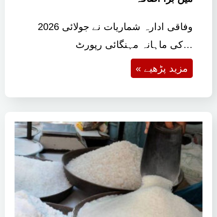
وفاقی ادارہ شماریات نے جولائی 2026
کی ماہانہ مہنگائی رپورٹ…
« مزید پڑھیے