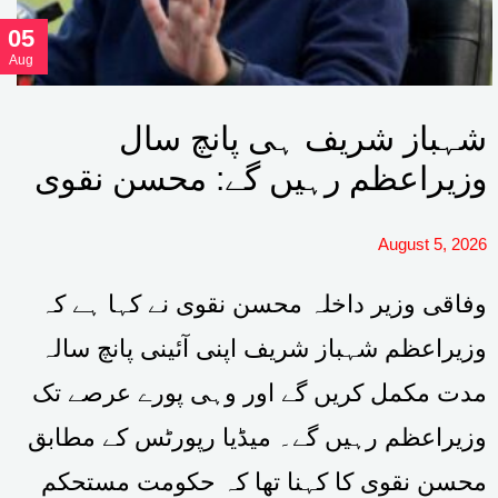
05
Aug
شہباز شریف ہی پانچ سال
وزیراعظم رہیں گے: محسن نقوی
August 5, 2026
وفاقی وزیر داخلہ محسن نقوی نے کہا ہے کہ
وزیراعظم شہباز شریف اپنی آئینی پانچ سالہ
مدت مکمل کریں گے اور وہی پورے عرصے تک
وزیراعظم رہیں گے۔ میڈیا رپورٹس کے مطابق
محسن نقوی کا کہنا تھا کہ حکومت مستحکم