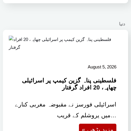
دنیا
August 5, 2026
فلسطینی پناہ گزین کیمپ پر اسرائیلی
چھاپہ، 20 افراد گرفتار
اسرائیلی فورسز نے مقبوضہ مغربی کنارے
میں یروشلم کے قریب…
« مزید پڑھیے