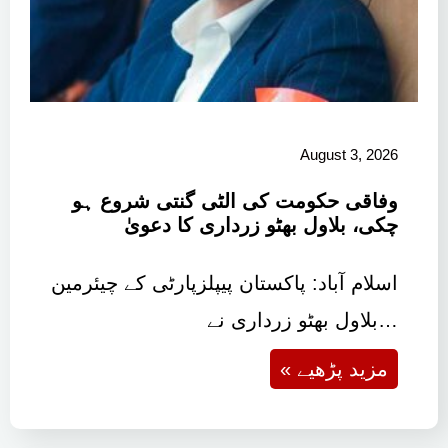
August 3, 2026
وفاقی حکومت کی الٹی گنتی شروع ہو
چکی، بلاول بھٹو زرداری کا دعویٰ
اسلام آباد: پاکستان پیپلزپارٹی کے چیئرمین
بلاول بھٹو زرداری نے…
« مزید پڑھیے