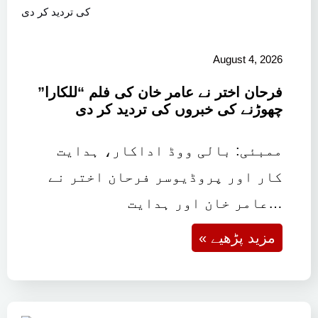
August 4, 2026
فرحان اختر نے عامر خان کی فلم “للکارا”
چھوڑنے کی خبروں کی تردید کر دی
ممبئی: بالی ووڈ اداکار، ہدایت
کار اور پروڈیوسر فرحان اختر نے
عامر خان اور ہدایت…
« مزید پڑھیے