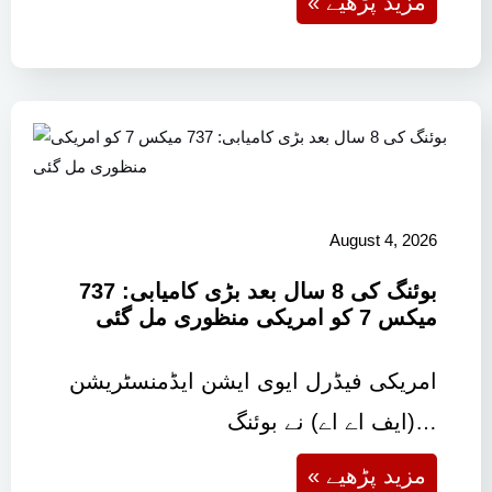
« مزید پڑھیے
August 4, 2026
بوئنگ کی 8 سال بعد بڑی کامیابی: 737
میکس 7 کو امریکی منظوری مل گئی
امریکی فیڈرل ایوی ایشن ایڈمنسٹریشن
(ایف اے اے) نے بوئنگ…
« مزید پڑھیے