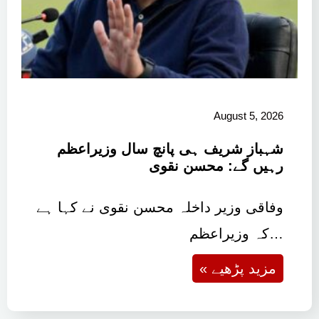
August 5, 2026
شہباز شریف ہی پانچ سال وزیراعظم
رہیں گے: محسن نقوی
وفاقی وزیر داخلہ محسن نقوی نے کہا ہے
کہ وزیراعظم…
« مزید پڑھیے