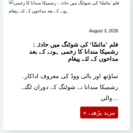
August 3, 2026
فلم ’مائسّا‘ کی شوٹنگ میں حادثہ:
رشمیکا مندانا کا زخمی ہونے کے بعد
مداحوں کے لئے پیغام
ساؤتھ اور بالی ووڈ کی معروف اداکارہ
رشمیکا مندانا نے شوٹنگ کے دوران لگنے
والی…
« مزید پڑھیے