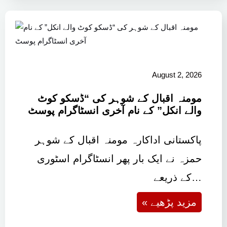
August 2, 2026
مومنہ اقبال کے شوہر کی “ڈسکو کوٹ
والے انکل” کے نام آخری انسٹاگرام پوسٹ
پاکستانی اداکارہ مومنہ اقبال کے شوہر
حمزہ نے ایک بار پھر انسٹاگرام اسٹوری
کے ذریعے…
« مزید پڑھیے