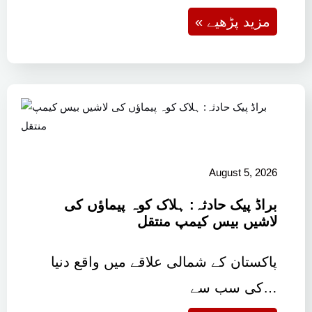
« مزید پڑھیے
August 5, 2026
براڈ پیک حادثہ: ہلاک کوہ پیماؤں کی
لاشیں بیس کیمپ منتقل
پاکستان کے شمالی علاقے میں واقع دنیا
کی سب سے…