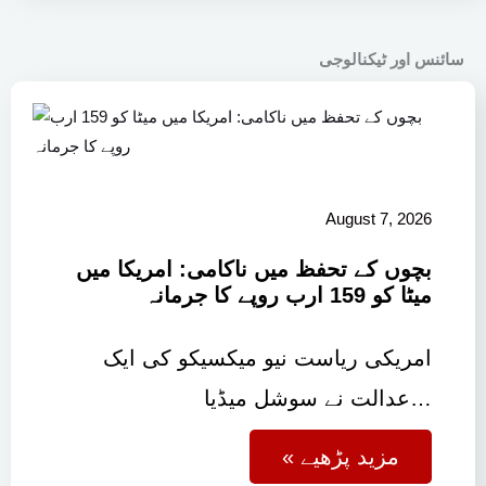
سائنس اور ٹیکنالوجی
August 7, 2026
بچوں کے تحفظ میں ناکامی: امریکا میں
میٹا کو 159 ارب روپے کا جرمانہ
امریکی ریاست نیو میکسیکو کی ایک
عدالت نے سوشل میڈیا…
« مزید پڑھیے