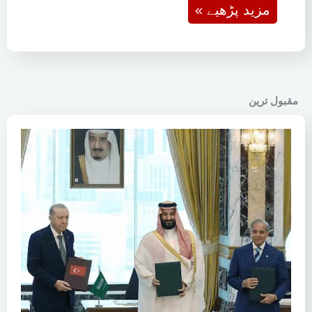
« مزید پڑھیے
مقبول ترین