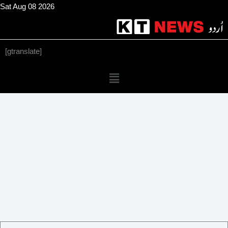
Skip
Sat Aug 08 2026
to
content
[gtranslate]
Menu