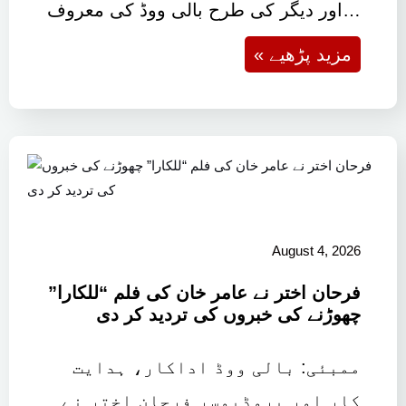
اور دیگر کی طرح بالی ووڈ کی معروف…
« مزید پڑھیے
August 4, 2026
فرحان اختر نے عامر خان کی فلم “للکارا”
چھوڑنے کی خبروں کی تردید کر دی
ممبئی: بالی ووڈ اداکار، ہدایت
کار اور پروڈیوسر فرحان اختر نے