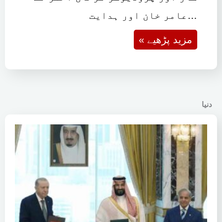
عامر خان اور ہدایت…
« مزید پڑھیے
دنیا