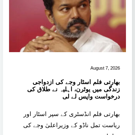
August 7, 2026
بھارتی فلم اسٹار وجے کی ازدواجی
زندگی میں یوٹرن، اہلیہ نے طلاق کی
درخواست واپس لے لی
بھارتی فلم انڈسٹری کے سپر اسٹار اور
ریاست تمل ناڈو کے وزیراعلیٰ وجے کی