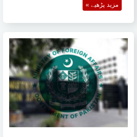
« مزید پڑھیے