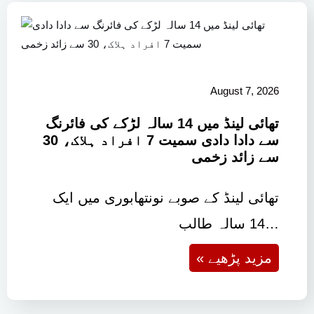
August 7, 2026
تھائی لینڈ میں 14 سالہ لڑکے کی فائرنگ
سے دادا دادی سمیت 7 افراد ہلاک، 30
سے زائد زخمی
تھائی لینڈ کے صوبے نونتھابوری میں ایک
14 سالہ طالب…
« مزید پڑھیے