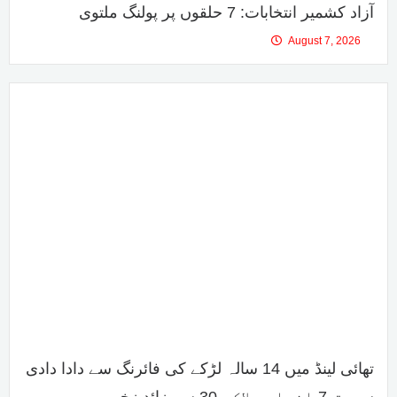
آزاد کشمیر انتخابات: 7 حلقوں پر پولنگ ملتوی
August 7, 2026
تھائی لینڈ میں 14 سالہ لڑکے کی فائرنگ سے دادا دادی
سمیت 7 افراد ہلاک، 30 سے زائد زخمی