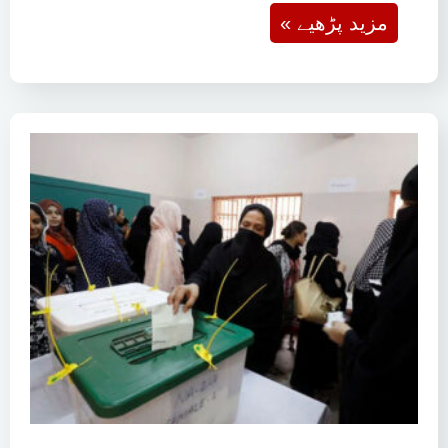
« مزید پڑھیے