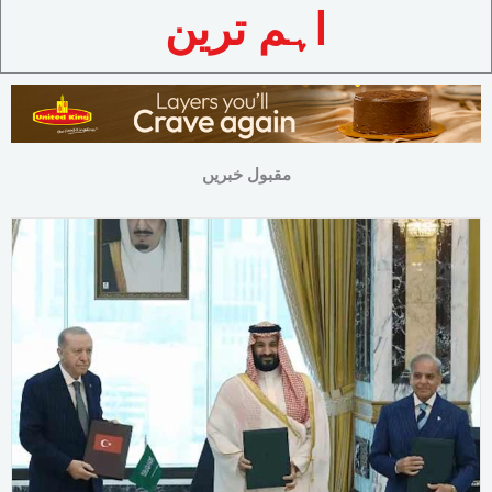
اہم ترین
مقبول خبریں