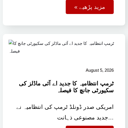
« مزید پڑھیے
August 5, 2026
ٹرمپ انتظامیہ کا جدید اے آئی ماڈلز کی
سکیورٹی جانچ کا فیصلہ
امریکی صدر ڈونلڈ ٹرمپ کی انتظامیہ نے
جدید مصنوعی ذہانت…