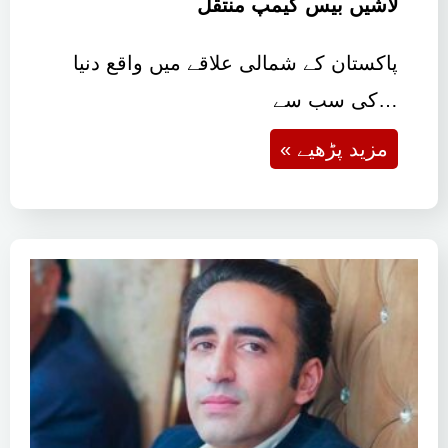
لاشیں بیس کیمپ منتقل
پاکستان کے شمالی علاقے میں واقع دنیا
کی سب سے…
« مزید پڑھیے