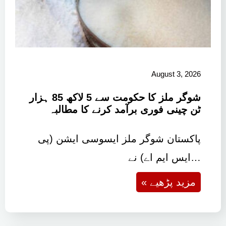
August 3, 2026
شوگر ملز کا حکومت سے 5 لاکھ 85 ہزار
ٹن چینی فوری برآمد کرنے کا مطالبہ
پاکستان شوگر ملز ایسوسی ایشن (پی
ایس ایم اے) نے…
« مزید پڑھیے