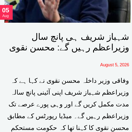
05
Aug
شہباز شریف ہی پانچ سال
وزیراعظم رہیں گے: محسن نقوی
August 5, 2026
وفاقی وزیر داخلہ محسن نقوی نے کہا ہے کہ
وزیراعظم شہباز شریف اپنی آئینی پانچ سالہ
مدت مکمل کریں گے اور وہی پورے عرصے تک
وزیراعظم رہیں گے۔ میڈیا رپورٹس کے مطابق
محسن نقوی کا کہنا تھا کہ حکومت مستحکم