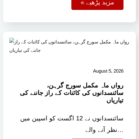
« مزید پڑھیے
August 5, 2026
رواں ماہ مکمل سورج گرہن،
سائنسدانوں کی کائنات کے راز جاننے کی
تیاریاں
سائنسدانوں نے 12 اگست کو اسپین میں
نظر آنے والے…