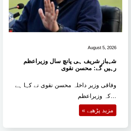
August 5, 2026
شہباز شریف ہی پانچ سال وزیراعظم
رہیں گے: محسن نقوی
وفاقی وزیر داخلہ محسن نقوی نے کہا ہے
کہ وزیراعظم…
« مزید پڑھیے