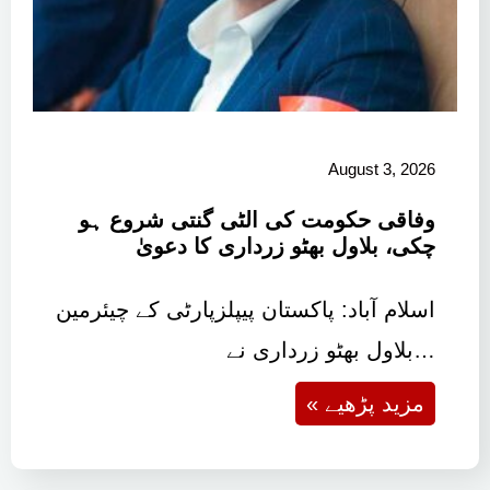
August 3, 2026
وفاقی حکومت کی الٹی گنتی شروع ہو
چکی، بلاول بھٹو زرداری کا دعویٰ
اسلام آباد: پاکستان پیپلزپارٹی کے چیئرمین
بلاول بھٹو زرداری نے…
« مزید پڑھیے