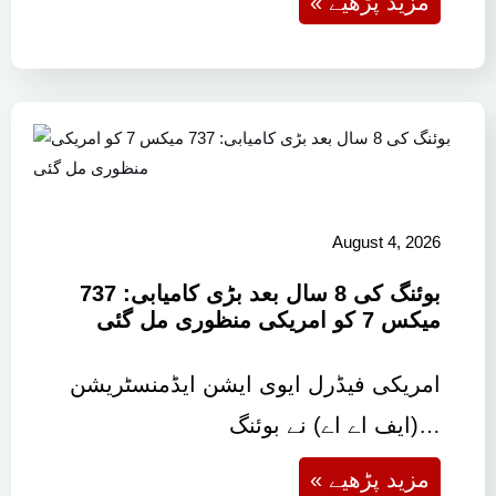
« مزید پڑھیے
August 4, 2026
بوئنگ کی 8 سال بعد بڑی کامیابی: 737
میکس 7 کو امریکی منظوری مل گئی
امریکی فیڈرل ایوی ایشن ایڈمنسٹریشن
(ایف اے اے) نے بوئنگ…
« مزید پڑھیے