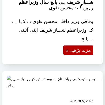
شہباز شریف ہی پانچ سال وزیراعظم
رہیں گے: محسن نقوی
وفاقی وزیر داخلہ محسن نقوی نے کہا ہے
کہ وزیراعظم شہباز شریف اپنی آئینی
پانچ…
« مزید پڑھیے
August 5, 2026