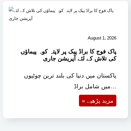
August 1, 2026
پاک فوج کا براڈ پیک پر لاپتہ کوہ پیماؤں
کی تلاش کے لئے آپریشن جاری
پاکستان میں دنیا کی بلند ترین چوٹیوں
میں شامل براڈ…
« مزید پڑھیے