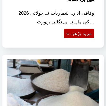
وفاقی ادارہ شماریات نے جولائی 2026
کی ماہانہ مہنگائی رپورٹ…
« مزید پڑھیے