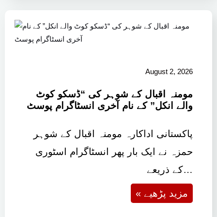
August 2, 2026
مومنہ اقبال کے شوہر کی “ڈسکو کوٹ
والے انکل” کے نام آخری انسٹاگرام پوسٹ
پاکستانی اداکارہ مومنہ اقبال کے شوہر
حمزہ نے ایک بار پھر انسٹاگرام اسٹوری
کے ذریعے…
« مزید پڑھیے