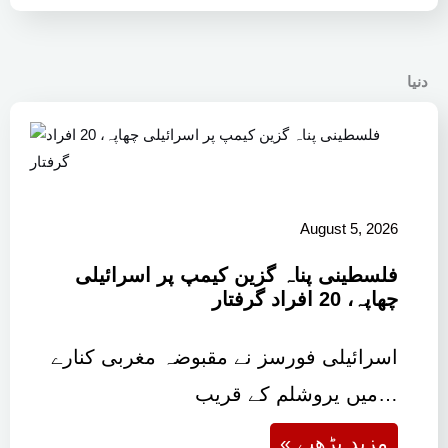
دنیا
August 5, 2026
فلسطینی پناہ گزین کیمپ پر اسرائیلی
چھاپہ، 20 افراد گرفتار
اسرائیلی فورسز نے مقبوضہ مغربی کنارے
میں یروشلم کے قریب…
« مزید پڑھیے