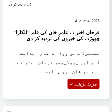
August 4, 2026
فرحان اختر نے عامر خان کی فلم “للکارا”
چھوڑنے کی خبروں کی تردید کر دی
ممبئی: بالی ووڈ اداکار، ہدایت
کار اور پروڈیوسر فرحان اختر نے
عامر خان اور ہدایت…
« مزید پڑھیے