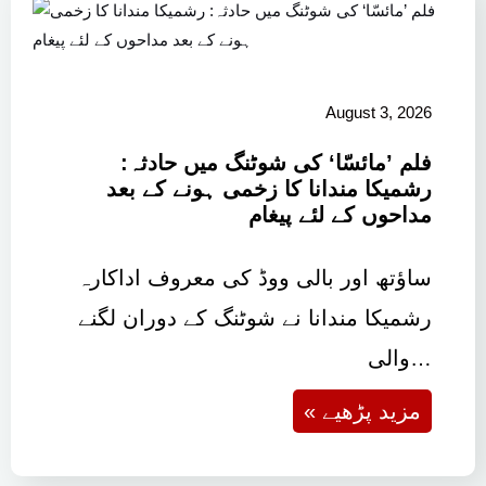
August 3, 2026
فلم ’مائسّا‘ کی شوٹنگ میں حادثہ:
رشمیکا مندانا کا زخمی ہونے کے بعد
مداحوں کے لئے پیغام
ساؤتھ اور بالی ووڈ کی معروف اداکارہ
رشمیکا مندانا نے شوٹنگ کے دوران لگنے
والی…
« مزید پڑھیے