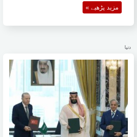
« مزید پڑھیے
دنیا