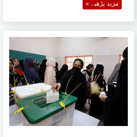
« مزید پڑھیے