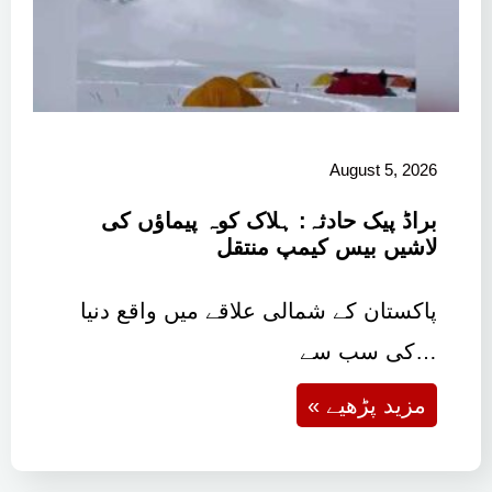
August 5, 2026
براڈ پیک حادثہ: ہلاک کوہ پیماؤں کی
لاشیں بیس کیمپ منتقل
پاکستان کے شمالی علاقے میں واقع دنیا
کی سب سے…
« مزید پڑھیے