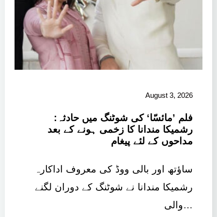
August 3, 2026
فلم ’مائسّا‘ کی شوٹنگ میں حادثہ:
رشمیکا مندانا کا زخمی ہونے کے بعد
مداحوں کے لئے پیغام
ساؤتھ اور بالی ووڈ کی معروف اداکارہ
رشمیکا مندانا نے شوٹنگ کے دوران لگنے
والی…