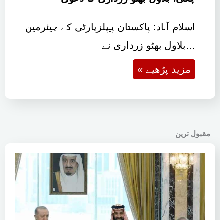
اسلام آباد: پاکستان پیپلزپارٹی کے چیئرمین
بلاول بھٹو زرداری نے…
« مزید پڑھیے
مقبول ترین