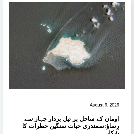
August 6, 2026
اومان کے ساحل پر تیل بردار جہاز سے
رِساؤ:سمندری حیات سنگین خطرات کا
شکار