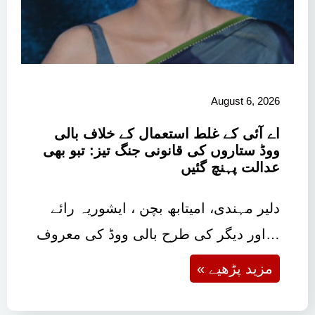
August 6, 2026
اے آئی کے غلط استعمال کے خلاف بالی
ووڈ ستاروں کی قانونی جنگ تیز: تبو بھی
عدالت پہنچ گئیں
دلیر مہندی، امیتابھ بچن ، ایشوریہ رائے
اور دیگر کی طرح بالی ووڈ کی معروف…
« مزید پڑھیے