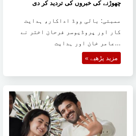
چھوڑنے کی خبروں کی تردید کر دی
ممبئی: بالی ووڈ اداکار، ہدایت
کار اور پروڈیوسر فرحان اختر نے
عامر خان اور ہدایت…
« مزید پڑھیے