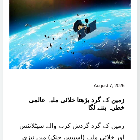
August 7, 2026
زمین کے گرد بڑھتا خلائی ملبہ عالمی
خطرہ بننے لگا
زمین کے گرد گردش کرنے والے سیٹلائٹس
اور خلائی ملبے (اسپیس جنک) میں تیزی