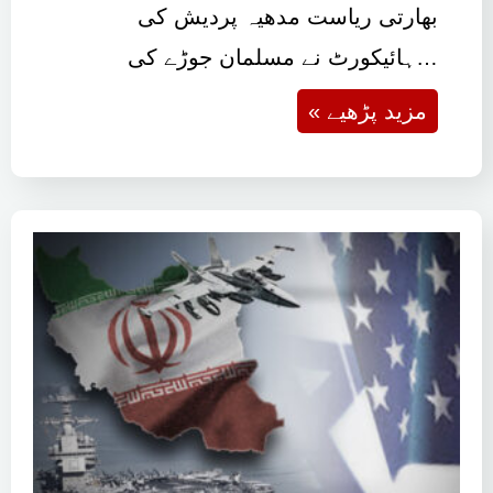
بھارتی ریاست مدھیہ پردیش کی
ہائیکورٹ نے مسلمان جوڑے کی…
« مزید پڑھیے