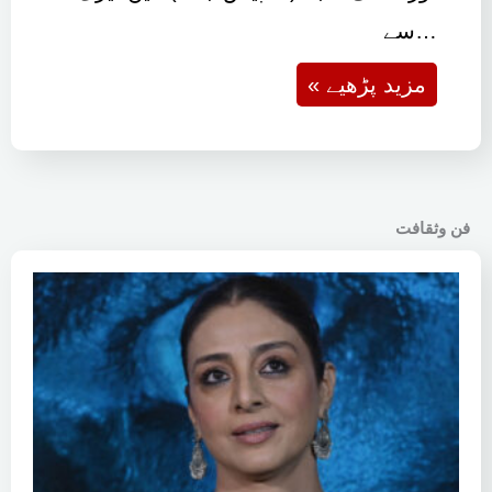
سے…
« مزید پڑھیے
فن وثقافت