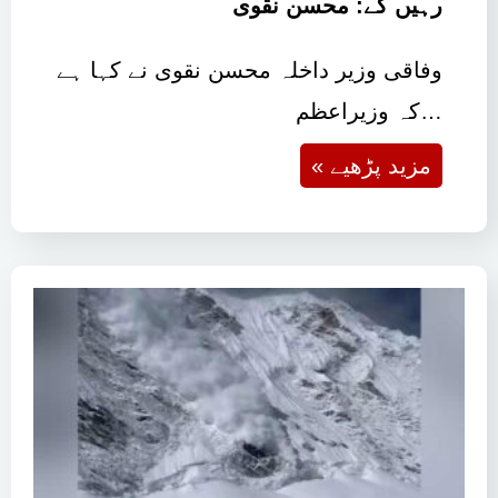
رہیں گے: محسن نقوی
وفاقی وزیر داخلہ محسن نقوی نے کہا ہے
کہ وزیراعظم…
« مزید پڑھیے