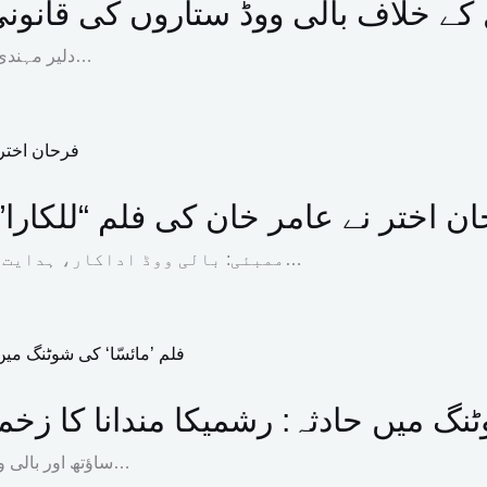
کے خلاف بالی ووڈ ستاروں کی قانونی 
دلیر مہندی، امیتابھ بچن ، ایشوریہ رائے اور دیگر کی طرح بالی ووڈ کی معروف…
ن اختر نے عامر خان کی فلم “للکارا
ممبئی: بالی ووڈ اداکار، ہدایت کار اور پروڈیوسر فرحان اختر نے عامر خان اور ہدایت…
ٹنگ میں حادثہ: رشمیکا مندانا کا زخم
ساؤتھ اور بالی ووڈ کی معروف اداکارہ رشمیکا مندانا نے شوٹنگ کے دوران لگنے والی…