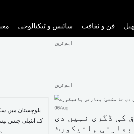
یل
فن و ثقافت
سائنس و ٹیکنالوجی
معی
اہم ترین
اہم ترین
06
Aug
بلوچستان میں سک
ق کی ڈگری نہیں دی
 بھارتی ہائیکورٹ
د