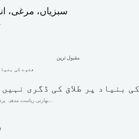
سبزیاں، مرغی، انڈ
وفاقی ادارہ شما
مقبول ترین
ی بنیاد پر طلاق کی ڈگری نہیں
بھارتی ریاست مدھیہ پردیش کی ہائیکورٹ نے مسلمان جوڑے کی طلاق سے متعلق کیس میں…