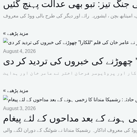
جنگ تیز: تبو بھی عدالت پہنچ گئیں
« مزید پڑھیے
August 4, 2026
” چھوڑنے کی خبروں کی تردید کر دی
« مزید پڑھیے
August 3, 2026
ی ہونے کے بعد مداحوں کے لئے پیغام