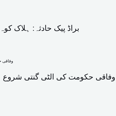
براڈ پیک حادثہ: ہلاک کو
وفاقی حکومت کی الٹی گنتی شروع ہو 