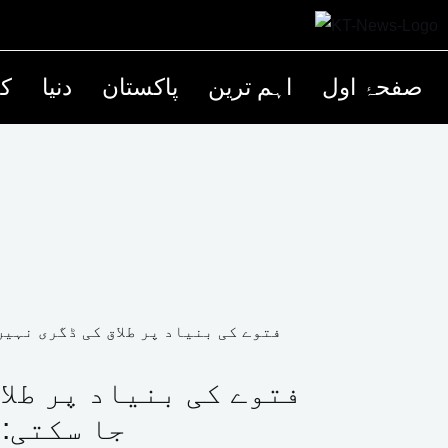
صفحۂ اول
اہم ترین
پاکستان
دنیا
کھ
فتوے کی بنیاد پر طلا
جا سکتی: