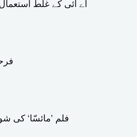
اے آئی کے غلط استعمال 
فرحا
فلم ’مائسّا‘ کی شو