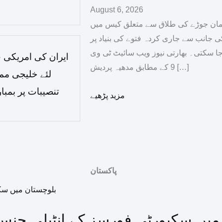
August 6, 2026
لمان جوڑے کی طلاق سے متعلق کیس میں
کی جانب سے جاری کردہ فتوے کی بنیاد پر
 سکتی۔ بھارتی نیوز ویب سائیٹ ٹی وی
ایران کی امریکی ح
9 کے مطابق مدھیہ پردیش […]
لئے خلیجی مما
تنصیبات پر بمب
مزید پڑھیے
پاکستان
 سکیورٹی فورسز کے انٹیلی جنس بیسڈ آپریشنز