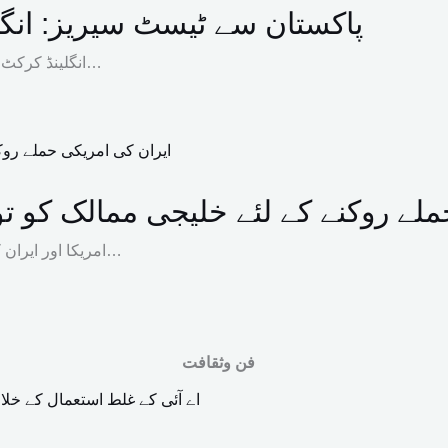
پاکستان سے ٹیسٹ سیریز: انگل
انگلینڈ کرکٹ ٹیم نے پاکستان کے خلاف آئندہ ٹیسٹ سیریز کے لیے 16 رکنی اسکواڈ…
لے روکنے کے لئے خلیجی ممالک کو تو
امریکا اور ایران کے درمیان جاری کشیدگی کے دوران ایران نے خلیجی ممالک کے ساتھ…
فن وثقافت