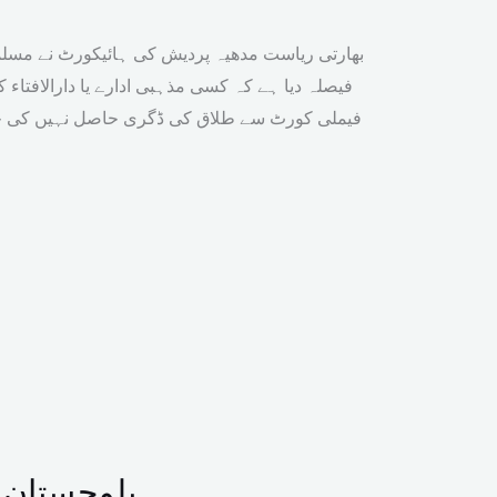
بھارتی ریاست مدھیہ پردیش کی ہائیکورٹ نے مس
فیصلہ دیا ہے کہ کسی مذہبی ادارے یا دارالافتاء 
فیملی کورٹ سے طلاق کی ڈگری حاصل نہیں کی جا
بلوچستان میں