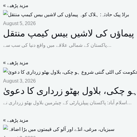
« مزید پڑھیے
August 5, 2026
ہ پیماؤں کی لاشیں بیس کیمپ منتقل
پاکستان کے شمالی علاقے میں واقع دنیا کی سب سے…
« مزید پڑھیے
August 3, 2026
چکی، بلاول بھٹو زرداری کا دعویٰ
اسلام آباد: پاکستان پیپلزپارٹی کے چیئرمین بلاول بھٹو زرداری نے…
« مزید پڑھیے