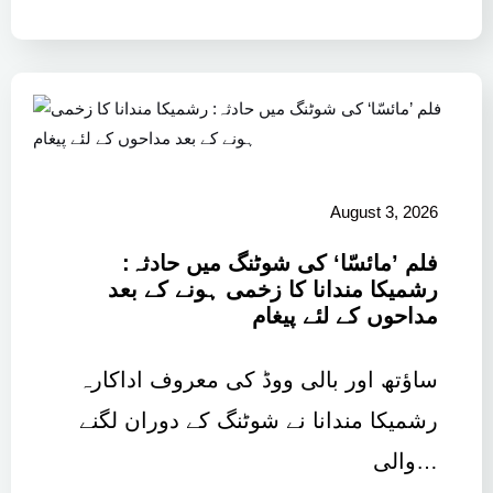
August 3, 2026
فلم ’مائسّا‘ کی شوٹنگ میں حادثہ:
رشمیکا مندانا کا زخمی ہونے کے بعد
مداحوں کے لئے پیغام
ساؤتھ اور بالی ووڈ کی معروف اداکارہ
رشمیکا مندانا نے شوٹنگ کے دوران لگنے
والی…