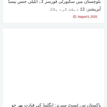
بلوچستان میں سکیورٹی فورسز کے انٹیلی جنس بیسڈ
آپریشنز، 12 دہشت گرد ہلاک
August 6, 2026
پاکستان سے ٹیسٹ سیریز: انگلینڈ کی قیادت پھر جو