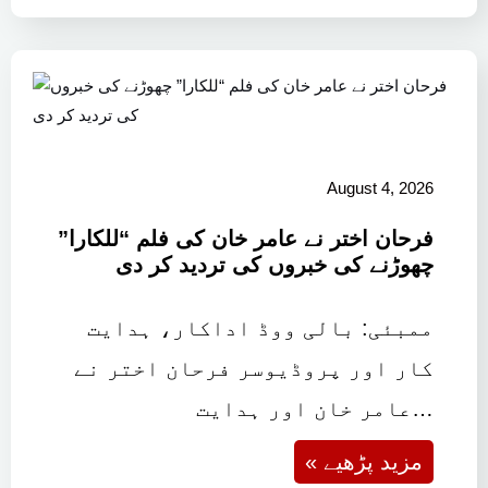
August 4, 2026
فرحان اختر نے عامر خان کی فلم “للکارا”
چھوڑنے کی خبروں کی تردید کر دی
ممبئی: بالی ووڈ اداکار، ہدایت
کار اور پروڈیوسر فرحان اختر نے
عامر خان اور ہدایت…
« مزید پڑھیے