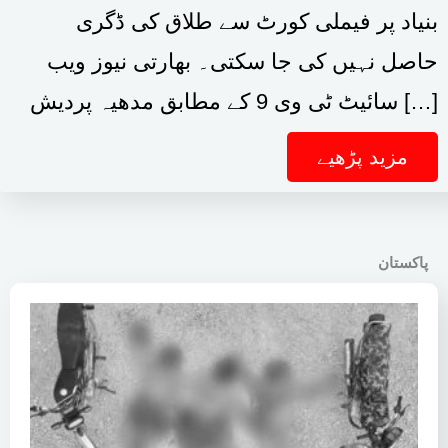
بنیاد پر فیملی کورٹ سے طلاق کی ڈگری
حاصل نہیں کی جا سکتی۔ بھارتی نیوز ویب
سائیٹ ٹی وی 9 کے مطابق مدھیہ پردیش […]
مزید پڑھیے
پاکستان