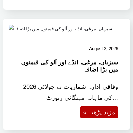
August 3, 2026
سبزیاں، مرغی، انڈے اور آلو کی قیمتوں
میں بڑا اضافہ
وفاقی ادارہ شماریات نے جولائی 2026
کی ماہانہ مہنگائی رپورٹ…
« مزید پڑھیے