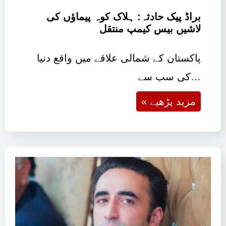
براڈ پیک حادثہ: ہلاک کوہ پیماؤں کی
لاشیں بیس کیمپ منتقل
پاکستان کے شمالی علاقے میں واقع دنیا
کی سب سے…
« مزید پڑھیے