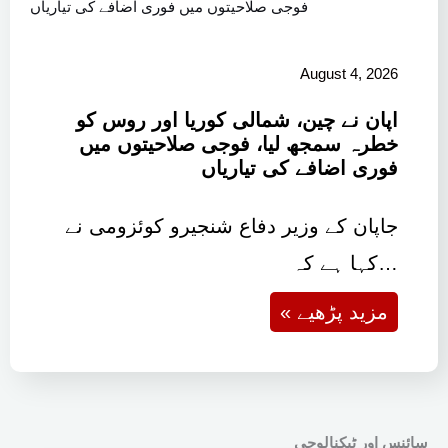
August 4, 2026
اپان نے چین، شمالی کوریا اور روس کو
خطرہ سمجھ لیا، فوجی صلاحیتوں میں
فوری اضافے کی تیاریاں
جاپان کے وزیر دفاع شنجیرو کوئزومی نے
کہا ہے کہ…
« مزید پڑھیے
سائنس اور ٹیکنالوجی