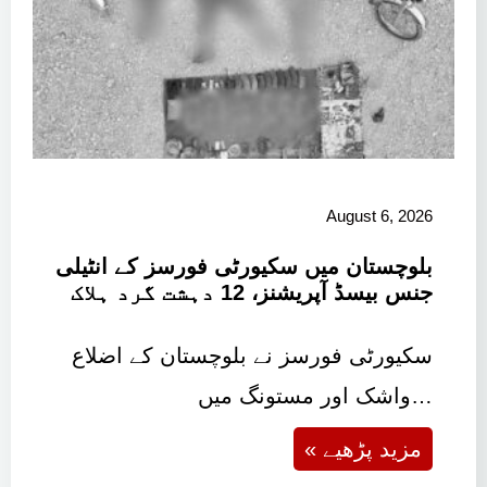
August 6, 2026
بلوچستان میں سکیورٹی فورسز کے انٹیلی
جنس بیسڈ آپریشنز، 12 دہشت گرد ہلاک
سکیورٹی فورسز نے بلوچستان کے اضلاع
واشک اور مستونگ میں…
« مزید پڑھیے