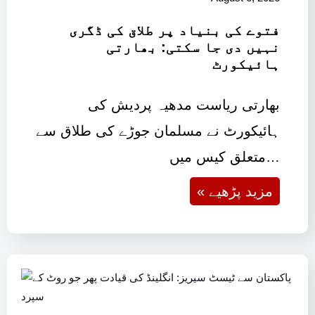
فتوے کی بنیاد پر طلاق کی ڈگری
نہیں دی جا سکتی: بھارتی
ہائیکورٹ
بھارتی ریاست مدھیہ پردیش کی
ہائیکورٹ نے مسلمان جوڑے کی طلاق سے
متعلق کیس میں…
« مزید پڑھیے