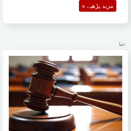
« مزید پڑھیے
دنیا