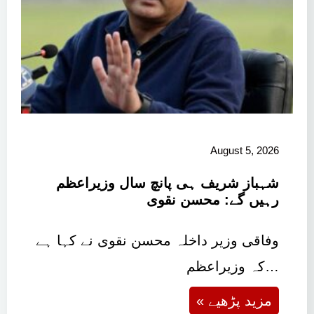
August 5, 2026
شہباز شریف ہی پانچ سال وزیراعظم
رہیں گے: محسن نقوی
وفاقی وزیر داخلہ محسن نقوی نے کہا ہے
کہ وزیراعظم…
« مزید پڑھیے