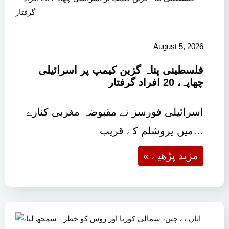
August 5, 2026
فلسطینی پناہ گزین کیمپ پر اسرائیلی
چھاپہ، 20 افراد گرفتار
اسرائیلی فورسز نے مقبوضہ مغربی کنارے
میں یروشلم کے قریب…
« مزید پڑھیے