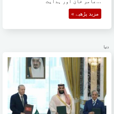
عامر خان اور ہدایت…
« مزید پڑھیے
دنیا