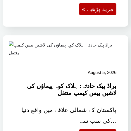
« مزید پڑھیے
August 5, 2026
براڈ پیک حادثہ: ہلاک کوہ پیماؤں کی
لاشیں بیس کیمپ منتقل
پاکستان کے شمالی علاقے میں واقع دنیا
کی سب سے…