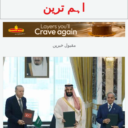
اہم ترین
مقبول خبریں