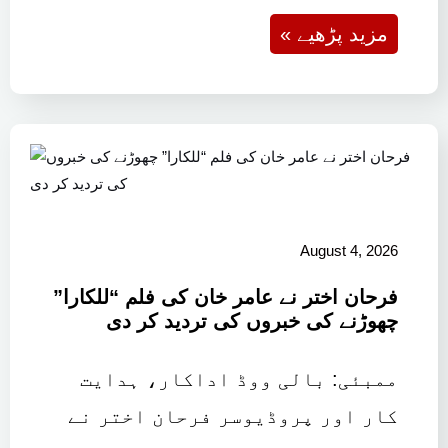
« مزید پڑھیے
August 4, 2026
فرحان اختر نے عامر خان کی فلم “للکارا”
چھوڑنے کی خبروں کی تردید کر دی
ممبئی: بالی ووڈ اداکار، ہدایت
کار اور پروڈیوسر فرحان اختر نے