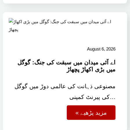
August 6, 2026
اے آئی میدان میں سبقت کی جنگ: گوگل
میں بڑی اکھاڑ پچھاڑ
مصنوعی ذہانت کی عالمی دوڑ میں گوگل
کی پیرنٹ کمپنی…
« مزید پڑھیے