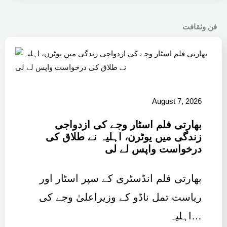
فن وثقافت
August 7, 2026
بھارتی فلم اسٹار وجے کی ازدواجی
زندگی میں یوٹرن، اہلیہ نے طلاق کی
درخواست واپس لے لی
بھارتی فلم انڈسٹری کے سپر اسٹار اور
ریاست تمل ناڈو کے وزیراعلیٰ وجے کی
اہلیہ…