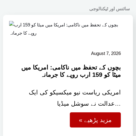
سائنس اور ٹیکنالوجی
August 7, 2026
بچوں کے تحفظ میں ناکامی: امریکا میں
میٹا کو 159 ارب روپے کا جرمانہ
امریکی ریاست نیو میکسیکو کی ایک
عدالت نے سوشل میڈیا…
« مزید پڑھیے