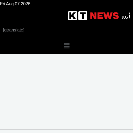
Skip
Fri Aug 07 2026
to
content
[gtranslate]
Menu