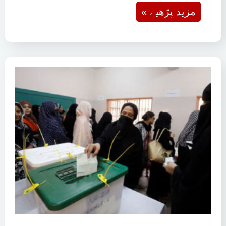
« مزید پڑھیے