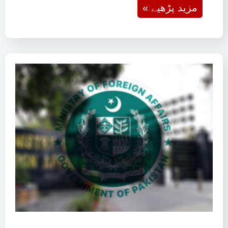
« مزید پڑھیے