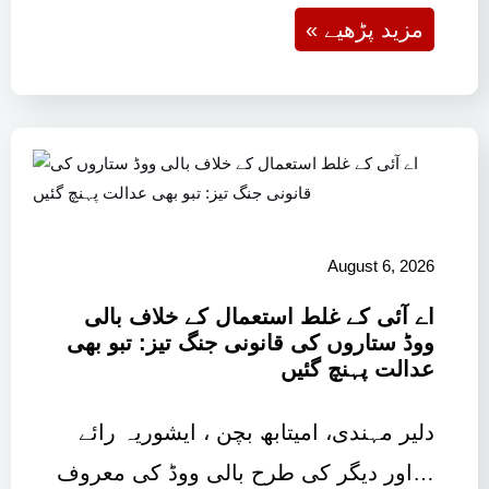
« مزید پڑھیے
August 6, 2026
اے آئی کے غلط استعمال کے خلاف بالی
ووڈ ستاروں کی قانونی جنگ تیز: تبو بھی
عدالت پہنچ گئیں
دلیر مہندی، امیتابھ بچن ، ایشوریہ رائے
اور دیگر کی طرح بالی ووڈ کی معروف…