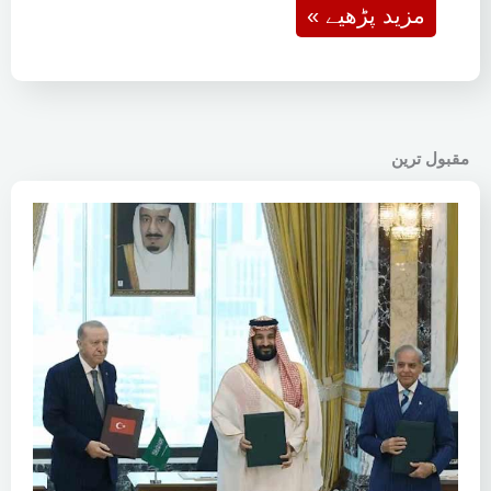
« مزید پڑھیے
مقبول ترین