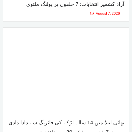
آزاد کشمیر انتخابات: 7 حلقوں پر پولنگ ملتوی
August 7, 2026
تھائی لینڈ میں 14 سالہ لڑکے کی فائرنگ سے دادا دادی
سمیت 7 افراد ہلاک، 30 سے زائد زخمی