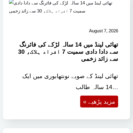
August 7, 2026
تھائی لینڈ میں 14 سالہ لڑکے کی فائرنگ
سے دادا دادی سمیت 7 افراد ہلاک، 30
سے زائد زخمی
تھائی لینڈ کے صوبے نونتھابوری میں ایک
14 سالہ طالب…
« مزید پڑھیے