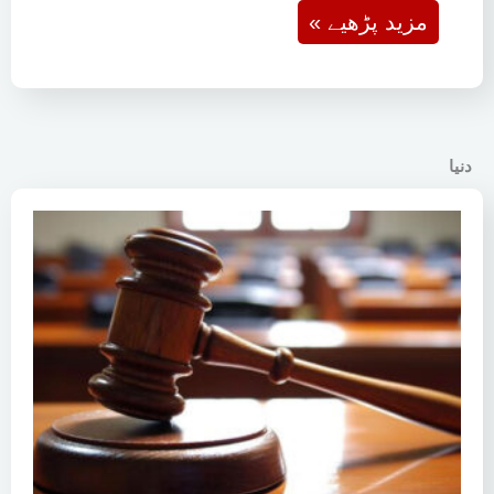
« مزید پڑھیے
دنیا