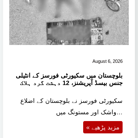
August 6, 2026
بلوچستان میں سکیورٹی فورسز کے انٹیلی
جنس بیسڈ آپریشنز، 12 دہشت گرد ہلاک
سکیورٹی فورسز نے بلوچستان کے اضلاع
واشک اور مستونگ میں…
« مزید پڑھیے