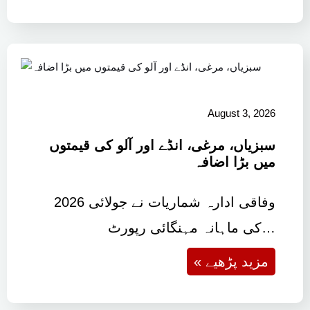
August 3, 2026
سبزیاں، مرغی، انڈے اور آلو کی قیمتوں
میں بڑا اضافہ
وفاقی ادارہ شماریات نے جولائی 2026
کی ماہانہ مہنگائی رپورٹ…
« مزید پڑھیے