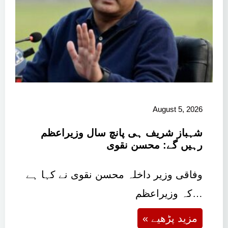
August 5, 2026
شہباز شریف ہی پانچ سال وزیراعظم
رہیں گے: محسن نقوی
وفاقی وزیر داخلہ محسن نقوی نے کہا ہے
کہ وزیراعظم…
« مزید پڑھیے