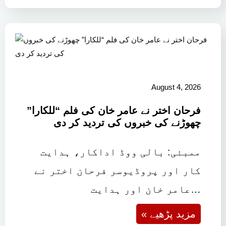
August 4, 2026
فرحان اختر نے عامر خان کی فلم “للکارا”
چھوڑنے کی خبروں کی تردید کر دی
ممبئی: بالی ووڈ اداکار، ہدایت
کار اور پروڈیوسر فرحان اختر نے
عامر خان اور ہدایت…
« مزید پڑھیے