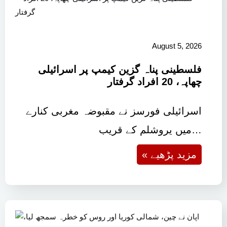
August 5, 2026
فلسطینی پناہ گزین کیمپ پر اسرائیلی
چھاپہ، 20 افراد گرفتار
اسرائیلی فورسز نے مقبوضہ مغربی کنارے
میں یروشلم کے قریب…
« مزید پڑھیے