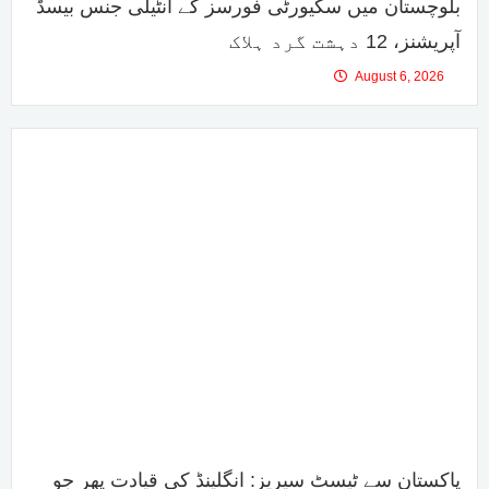
بلوچستان میں سکیورٹی فورسز کے انٹیلی جنس بیسڈ
آپریشنز، 12 دہشت گرد ہلاک
August 6, 2026
پاکستان سے ٹیسٹ سیریز: انگلینڈ کی قیادت پھر جو