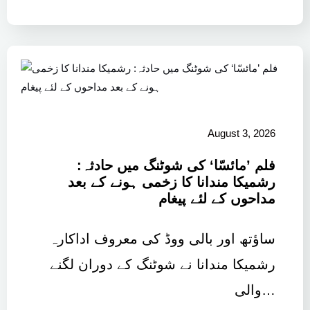
August 3, 2026
فلم ’مائسّا‘ کی شوٹنگ میں حادثہ:
رشمیکا مندانا کا زخمی ہونے کے بعد
مداحوں کے لئے پیغام
ساؤتھ اور بالی ووڈ کی معروف اداکارہ
رشمیکا مندانا نے شوٹنگ کے دوران لگنے
والی…