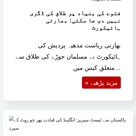
فتوے کی بنیاد پر طلاق کی ڈگری
نہیں دی جا سکتی: بھارتی
ہائیکورٹ
بھارتی ریاست مدھیہ پردیش کی
ہائیکورٹ نے مسلمان جوڑے کی طلاق سے
متعلق کیس میں…
« مزید پڑھیے