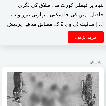
بنیاد پر فیملی کورٹ سے طلاق کی ڈگری
حاصل نہیں کی جا سکتی۔ بھارتی نیوز ویب
سائیٹ ٹی وی 9 کے مطابق مدھیہ پردیش […]
مزید پڑھیے
پاکستان