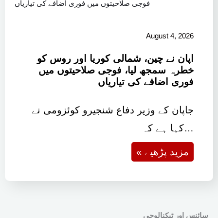
August 4, 2026
اپان نے چین، شمالی کوریا اور روس کو
خطرہ سمجھ لیا، فوجی صلاحیتوں میں
فوری اضافے کی تیاریاں
جاپان کے وزیر دفاع شنجیرو کوئزومی نے
کہا ہے کہ…
« مزید پڑھیے
سائنس اور ٹیکنالوجی