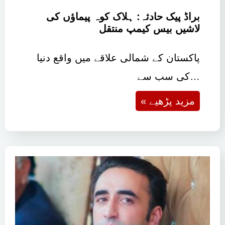
براڈ پیک حادثہ: ہلاک کوہ پیماؤں کی
لاشیں بیس کیمپ منتقل
پاکستان کے شمالی علاقے میں واقع دنیا
کی سب سے…
« مزید پڑھیے