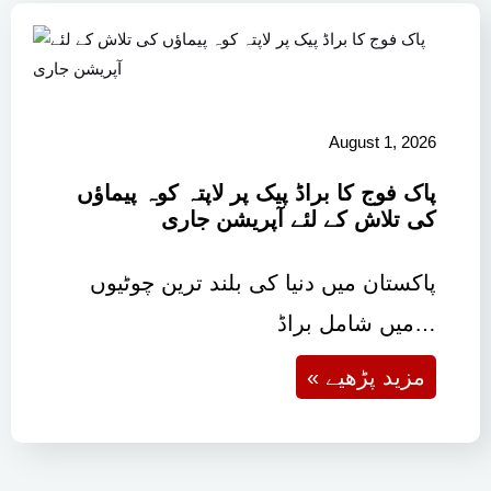
August 1, 2026
پاک فوج کا براڈ پیک پر لاپتہ کوہ پیماؤں
کی تلاش کے لئے آپریشن جاری
پاکستان میں دنیا کی بلند ترین چوٹیوں
میں شامل براڈ…
« مزید پڑھیے