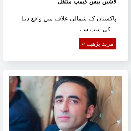
لاشیں بیس کیمپ منتقل
پاکستان کے شمالی علاقے میں واقع دنیا
کی سب سے…
« مزید پڑھیے