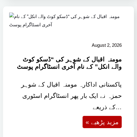
August 2, 2026
مومنہ اقبال کے شوہر کی “ڈسکو کوٹ
والے انکل” کے نام آخری انسٹاگرام پوسٹ
پاکستانی اداکارہ مومنہ اقبال کے شوہر
حمزہ نے ایک بار پھر انسٹاگرام اسٹوری
کے ذریعے…
« مزید پڑھیے