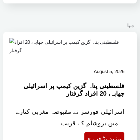
دنیا
August 5, 2026
فلسطینی پناہ گزین کیمپ پر اسرائیلی
چھاپہ، 20 افراد گرفتار
اسرائیلی فورسز نے مقبوضہ مغربی کنارے
میں یروشلم کے قریب…
« مزید پڑھیے