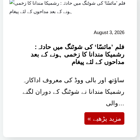
August 3, 2026
فلم ’مائسّا‘ کی شوٹنگ میں حادثہ:
رشمیکا مندانا کا زخمی ہونے کے بعد
مداحوں کے لئے پیغام
ساؤتھ اور بالی ووڈ کی معروف اداکارہ
رشمیکا مندانا نے شوٹنگ کے دوران لگنے
والی…
« مزید پڑھیے