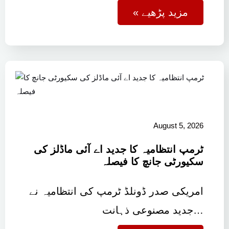
« مزید پڑھیے
August 5, 2026
ٹرمپ انتظامیہ کا جدید اے آئی ماڈلز کی
سکیورٹی جانچ کا فیصلہ
امریکی صدر ڈونلڈ ٹرمپ کی انتظامیہ نے
جدید مصنوعی ذہانت…