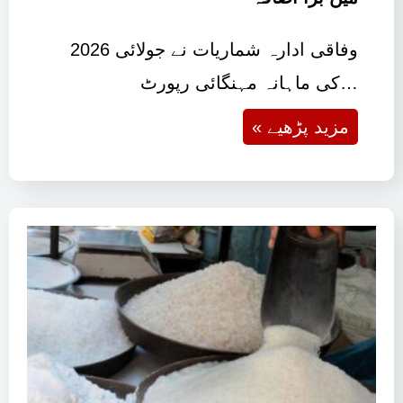
وفاقی ادارہ شماریات نے جولائی 2026
کی ماہانہ مہنگائی رپورٹ…
« مزید پڑھیے