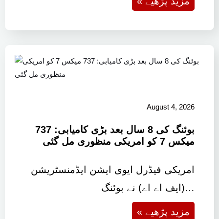
« مزید پڑھیے
August 4, 2026
بوئنگ کی 8 سال بعد بڑی کامیابی: 737
میکس 7 کو امریکی منظوری مل گئی
امریکی فیڈرل ایوی ایشن ایڈمنسٹریشن
(ایف اے اے) نے بوئنگ…
« مزید پڑھیے