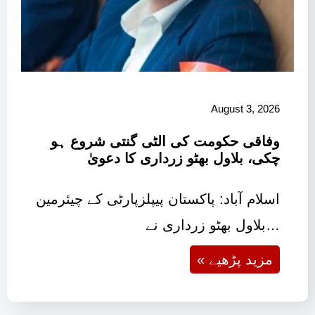
August 3, 2026
وفاقی حکومت کی الٹی گنتی شروع ہو
چکی، بلاول بھٹو زرداری کا دعویٰ
اسلام آباد: پاکستان پیپلزپارٹی کے چیئرمین
بلاول بھٹو زرداری نے…
« مزید پڑھیے