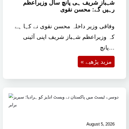
شہباز شریف ہی پانچ سال وزیراعظم
رہیں گے: محسن نقوی
وفاقی وزیر داخلہ محسن نقوی نے کہا ہے
کہ وزیراعظم شہباز شریف اپنی آئینی
پانچ…
« مزید پڑھیے
August 5, 2026