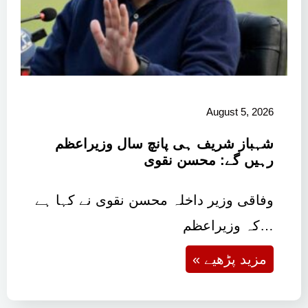
August 5, 2026
شہباز شریف ہی پانچ سال وزیراعظم
رہیں گے: محسن نقوی
وفاقی وزیر داخلہ محسن نقوی نے کہا ہے
کہ وزیراعظم…
« مزید پڑھیے