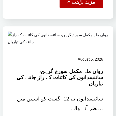
« مزید پڑھیے
August 5, 2026
رواں ماہ مکمل سورج گرہن،
سائنسدانوں کی کائنات کے راز جاننے کی
تیاریاں
سائنسدانوں نے 12 اگست کو اسپین میں
نظر آنے والے…