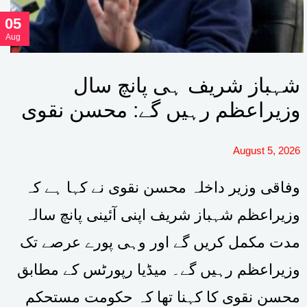
05
Aug
شہباز شریف ہی پانچ سال
وزیراعظم رہیں گے: محسن نقوی
August 5, 2026
وفاقی وزیر داخلہ محسن نقوی نے کہا ہے کہ
وزیراعظم شہباز شریف اپنی آئینی پانچ سالہ
مدت مکمل کریں گے اور وہی پورے عرصے تک
وزیراعظم رہیں گے۔ میڈیا رپورٹس کے مطابق
محسن نقوی کا کہنا تھا کہ حکومت مستحکم