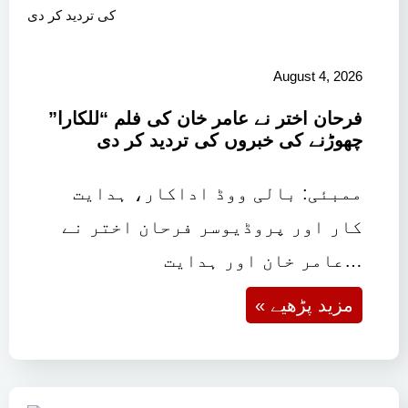
August 4, 2026
فرحان اختر نے عامر خان کی فلم “للکارا”
چھوڑنے کی خبروں کی تردید کر دی
ممبئی: بالی ووڈ اداکار، ہدایت
کار اور پروڈیوسر فرحان اختر نے
عامر خان اور ہدایت…
« مزید پڑھیے