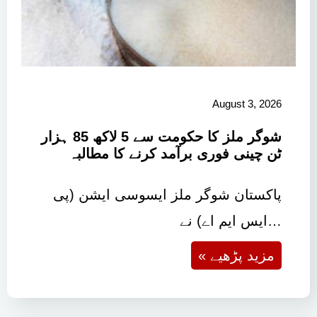
August 3, 2026
شوگر ملز کا حکومت سے 5 لاکھ 85 ہزار
ٹن چینی فوری برآمد کرنے کا مطالبہ
پاکستان شوگر ملز ایسوسی ایشن (پی
ایس ایم اے) نے…
« مزید پڑھیے