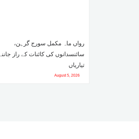
رواں ماہ مکمل سورج گرہن،
سائنسدانوں کی کائنات کے راز جانن
تیاریاں
August 5, 2026