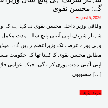
گے: محسن نقوی
August 5, 2026
وفاقی وزیر داخلہ محسن نقوی نے کہا ہے کہ و
شہباز شریف اپنی آئینی پانچ سالہ مدت مکمل ک
وہی پورے عرصے تک وزیراعظم رہیں گے۔ میڈیا
مطابق محسن نقوی کا کہنا تھا کہ حکومت مست
اپنی آئینی مدت پوری کرے گی، جبکہ عوامی فلاح
منصوبوں […]
مزید پڑھیے