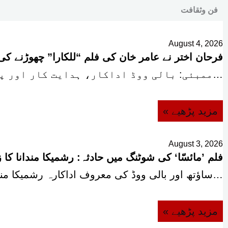
فن وثقافت
August 4, 2026
فرحان اختر نے عامر خان کی فلم “للکارا” چھوڑنے کی
ممبئی: بالی ووڈ اداکار، ہدایت کار اور پروڈیوسر فرحان اختر نے عامر خان اور ہدایت…
« مزید پڑھیے
August 3, 2026
فلم ’مائسّا‘ کی شوٹنگ میں حادثہ: رشمیکا مندانا کا 
ساؤتھ اور بالی ووڈ کی معروف اداکارہ رشمیکا مندانا نے شوٹنگ کے دوران لگنے والی…
« مزید پڑھیے