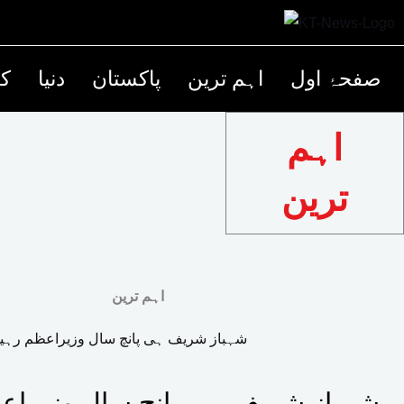
صفحۂ اول
اہم ترین
پاکستان
دنیا
کھ
اہم
ترین
اہم ترین
شہباز شریف ہی پانچ سال وزیراع