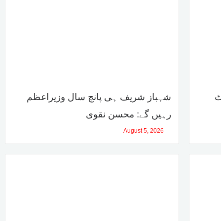
ٹ
شہباز شریف ہی پانچ سال وزیراعظم
رہیں گے: محسن نقوی
August 5, 2026