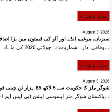
« مزید پڑھیے
August 3, 2026
سبزیاں، مرغی، انڈے اور آلو کی قیمتوں میں بڑا اضاف
وفاقی ادارہ شماریات نے جولائی 2026 کی ماہانہ مہنگائی رپورٹ…
« مزید پڑھیے
August 3, 2026
شوگر ملز کا حکومت سے 5 لاکھ 85 ہزار ٹن چینی فوری برآمد کرنے کا مطالبہ
پاکستان شوگر ملز ایسوسی ایشن (پی ایس ایم اے) نے…