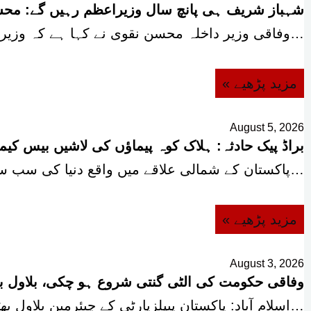
شہباز شریف ہی پانچ سال وزیراعظم رہیں گے: مح
وفاقی وزیر داخلہ محسن نقوی نے کہا ہے کہ وزیراعظم…
« مزید پڑھیے
August 5, 2026
براڈ پیک حادثہ: ہلاک کوہ پیماؤں کی لاشیں بیس کی
پاکستان کے شمالی علاقے میں واقع دنیا کی سب سے…
« مزید پڑھیے
August 3, 2026
وفاقی حکومت کی الٹی گنتی شروع ہو چکی، بلاول بھٹ
اسلام آباد: پاکستان پیپلزپارٹی کے چیئرمین بلاول بھٹو زرداری نے…