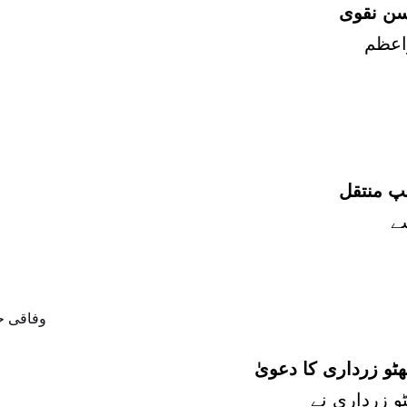
سن نقوی
مپ منتقل
و زرداری کا دعویٰ