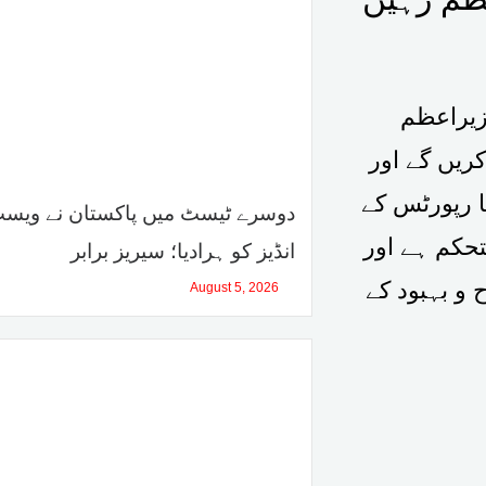
زیراعظم
ریں گے اور
 رپورٹس کے
دوسرے ٹیسٹ میں پاکستان نے ویس
حکم ہے اور
انڈیز کو ہرادیا؛ سیریز برابر
 و بہبود کے
August 5, 2026