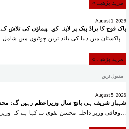
« مزید پڑھیے
August 1, 2026
پاک فوج کا براڈ پیک پر لاپتہ کوہ پیماؤں کی تلاش کے
پاکستان میں دنیا کی بلند ترین چوٹیوں میں شامل براڈ…
« مزید پڑھیے
مقبول ترین
August 5, 2026
شہباز شریف ہی پانچ سال وزیراعظم رہیں گے: مح
وفاقی وزیر داخلہ محسن نقوی نے کہا ہے کہ وزیراعظم شہباز شریف اپنی آئینی پانچ…