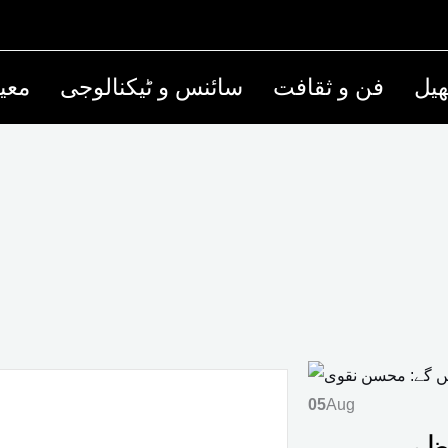
یل
فن و ثقافت
سائنس و ٹیکنالوجی
معی
05
Aug
ظم رہیں