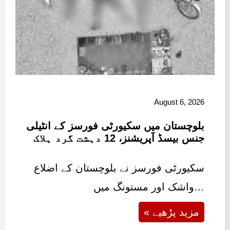
August 6, 2026
بلوچستان میں سکیورٹی فورسز کے انٹیلی
جنس بیسڈ آپریشنز، 12 دہشت گرد ہلاک
سکیورٹی فورسز نے بلوچستان کے اضلاع
واشک اور مستونگ میں…
« مزید پڑھیے