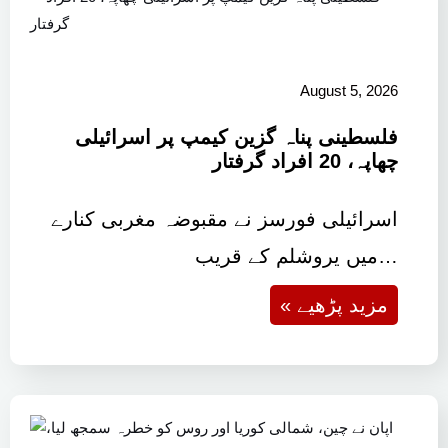
August 5, 2026
فلسطینی پناہ گزین کیمپ پر اسرائیلی
چھاپہ، 20 افراد گرفتار
اسرائیلی فورسز نے مقبوضہ مغربی کنارے
میں یروشلم کے قریب…
« مزید پڑھیے