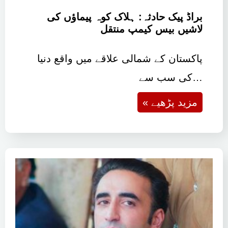
براڈ پیک حادثہ: ہلاک کوہ پیماؤں کی
لاشیں بیس کیمپ منتقل
پاکستان کے شمالی علاقے میں واقع دنیا
کی سب سے…
« مزید پڑھیے