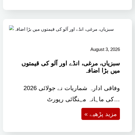
August 3, 2026
سبزیاں، مرغی، انڈے اور آلو کی قیمتوں
میں بڑا اضافہ
وفاقی ادارہ شماریات نے جولائی 2026
کی ماہانہ مہنگائی رپورٹ…
« مزید پڑھیے