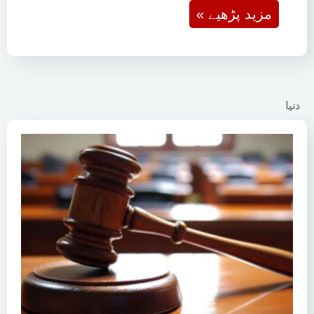
« مزید پڑھیے
دنیا