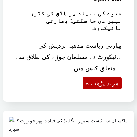
فتوے کی بنیاد پر طلاق کی ڈگری
نہیں دی جا سکتی: بھارتی
ہائیکورٹ
بھارتی ریاست مدھیہ پردیش کی
ہائیکورٹ نے مسلمان جوڑے کی طلاق سے
متعلق کیس میں…
« مزید پڑھیے