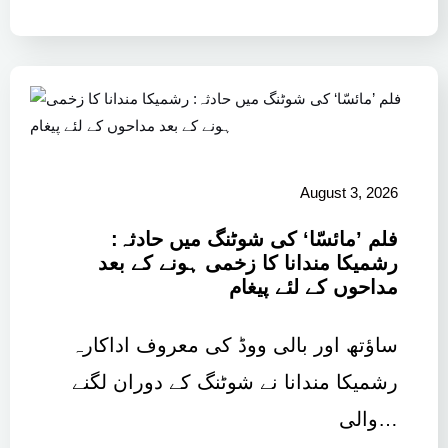
August 3, 2026
فلم ’مائسّا‘ کی شوٹنگ میں حادثہ:
رشمیکا مندانا کا زخمی ہونے کے بعد
مداحوں کے لئے پیغام
ساؤتھ اور بالی ووڈ کی معروف اداکارہ
رشمیکا مندانا نے شوٹنگ کے دوران لگنے
والی…