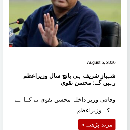
August 5, 2026
شہباز شریف ہی پانچ سال وزیراعظم
رہیں گے: محسن نقوی
وفاقی وزیر داخلہ محسن نقوی نے کہا ہے
کہ وزیراعظم…
« مزید پڑھیے