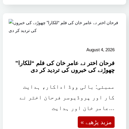
August 4, 2026
فرحان اختر نے عامر خان کی فلم “للکارا”
چھوڑنے کی خبروں کی تردید کر دی
ممبئی: بالی ووڈ اداکار، ہدایت
کار اور پروڈیوسر فرحان اختر نے
عامر خان اور ہدایت…
« مزید پڑھیے