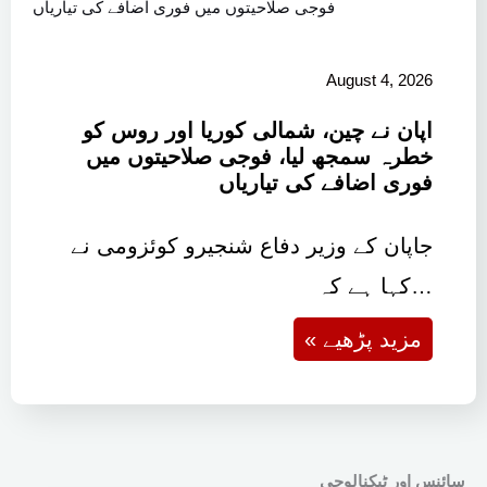
August 4, 2026
اپان نے چین، شمالی کوریا اور روس کو
خطرہ سمجھ لیا، فوجی صلاحیتوں میں
فوری اضافے کی تیاریاں
جاپان کے وزیر دفاع شنجیرو کوئزومی نے
کہا ہے کہ…
« مزید پڑھیے
سائنس اور ٹیکنالوجی