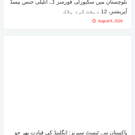
بلوچستان میں سکیورٹی فورسز کے انٹیلی جنس بیسڈ
آپریشنز، 12 دہشت گرد ہلاک
August 6, 2026
پاکستان سے ٹیسٹ سیریز: انگلینڈ کی قیادت پھر جو