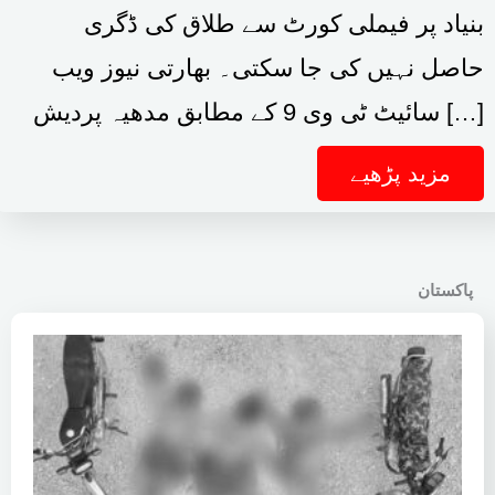
بنیاد پر فیملی کورٹ سے طلاق کی ڈگری
حاصل نہیں کی جا سکتی۔ بھارتی نیوز ویب
سائیٹ ٹی وی 9 کے مطابق مدھیہ پردیش […]
مزید پڑھیے
پاکستان