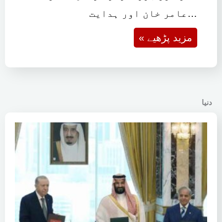
ممبئی: بالی ووڈ اداکار، ہدایت
کار اور پروڈیوسر فرحان اختر نے
عامر خان اور ہدایت…
« مزید پڑھیے
دنیا