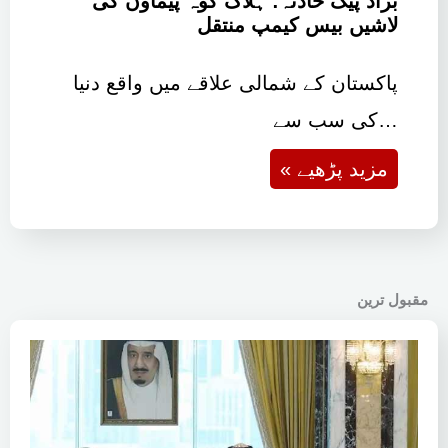
August 5, 2026
براڈ پیک حادثہ: ہلاک کوہ پیماؤں کی
لاشیں بیس کیمپ منتقل
پاکستان کے شمالی علاقے میں واقع دنیا
کی سب سے…
« مزید پڑھیے
مقبول ترین