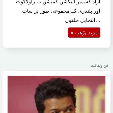
آزاد کشمیر الیکشن کمیشن نے راولاکوٹ
اور پلندری کے مجموعی طور پر سات
انتخابی حلقوں…
« مزید پڑھیے
فن وثقافت