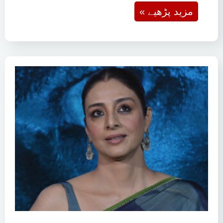
اہلیہ…
« مزید پڑھیے