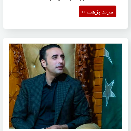
صورتحال، یمن میں دوبارہ بھڑکتی
کشیدگی اور امریکا و ایران…
« مزید پڑھیے