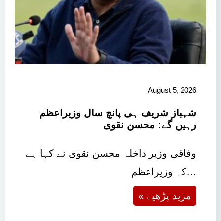
August 5, 2026
شہباز شریف ہی پانچ سال وزیراعظم
رہیں گے: محسن نقوی
وفاقی وزیر داخلہ محسن نقوی نے کہا ہے
کہ وزیراعظم…
« مزید پڑھیے