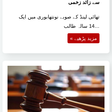
تھائی لینڈ میں 14 سالہ لڑکے کی فائرنگ
سے دادا دادی سمیت 7 افراد ہلاک، 30
سے زائد زخمی
تھائی لینڈ کے صوبے نونتھابوری میں ایک
14 سالہ طالب…
« مزید پڑھیے