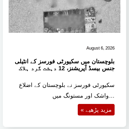
August 6, 2026
بلوچستان میں سکیورٹی فورسز کے انٹیلی
جنس بیسڈ آپریشنز، 12 دہشت گرد ہلاک
سکیورٹی فورسز نے بلوچستان کے اضلاع
واشک اور مستونگ میں…
« مزید پڑھیے