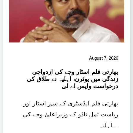
August 7, 2026
بھارتی فلم اسٹار وجے کی ازدواجی
زندگی میں یوٹرن، اہلیہ نے طلاق کی
درخواست واپس لے لی
بھارتی فلم انڈسٹری کے سپر اسٹار اور
ریاست تمل ناڈو کے وزیراعلیٰ وجے کی