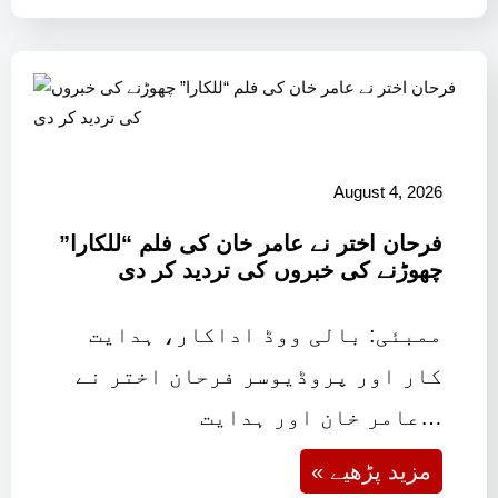
August 4, 2026
فرحان اختر نے عامر خان کی فلم “للکارا”
چھوڑنے کی خبروں کی تردید کر دی
ممبئی: بالی ووڈ اداکار، ہدایت
کار اور پروڈیوسر فرحان اختر نے
عامر خان اور ہدایت…
« مزید پڑھیے