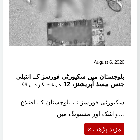
August 6, 2026
بلوچستان میں سکیورٹی فورسز کے انٹیلی
جنس بیسڈ آپریشنز، 12 دہشت گرد ہلاک
سکیورٹی فورسز نے بلوچستان کے اضلاع
واشک اور مستونگ میں…
« مزید پڑھیے