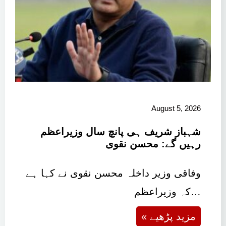
August 5, 2026
شہباز شریف ہی پانچ سال وزیراعظم
رہیں گے: محسن نقوی
وفاقی وزیر داخلہ محسن نقوی نے کہا ہے
کہ وزیراعظم…
« مزید پڑھیے