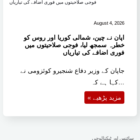
August 4, 2026
اپان نے چین، شمالی کوریا اور روس کو
خطرہ سمجھ لیا، فوجی صلاحیتوں میں
فوری اضافے کی تیاریاں
جاپان کے وزیر دفاع شنجیرو کوئزومی نے
کہا ہے کہ…
« مزید پڑھیے
سائنس اور ٹیکنالوجی