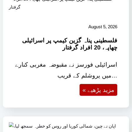
August 5, 2026
فلسطینی پناہ گزین کیمپ پر اسرائیلی
چھاپہ، 20 افراد گرفتار
اسرائیلی فورسز نے مقبوضہ مغربی کنارے
میں یروشلم کے قریب…
« مزید پڑھیے