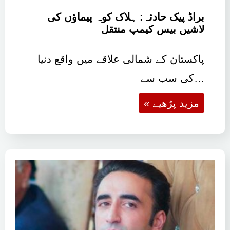
براڈ پیک حادثہ: ہلاک کوہ پیماؤں کی
لاشیں بیس کیمپ منتقل
پاکستان کے شمالی علاقے میں واقع دنیا
کی سب سے…
« مزید پڑھیے