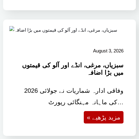
August 3, 2026
سبزیاں، مرغی، انڈے اور آلو کی قیمتوں
میں بڑا اضافہ
وفاقی ادارہ شماریات نے جولائی 2026
کی ماہانہ مہنگائی رپورٹ…
« مزید پڑھیے