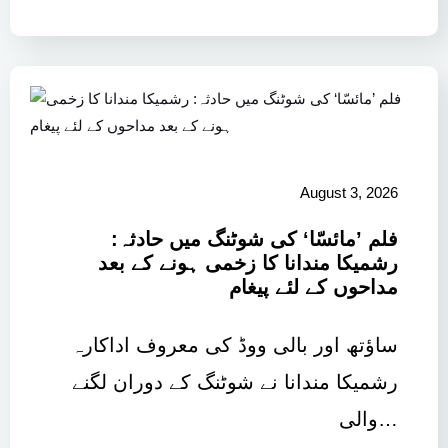
August 3, 2026
فلم ’مائسّا‘ کی شوٹنگ میں حادثہ:
رشمیکا مندانا کا زخمی ہونے کے بعد
مداحوں کے لئے پیغام
ساؤتھ اور بالی ووڈ کی معروف اداکارہ
رشمیکا مندانا نے شوٹنگ کے دوران لگنے
والی…