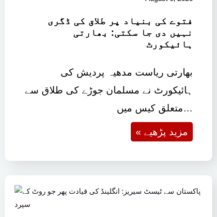
فتوے کی بنیاد پر طلاق کی ڈگری
نہیں دی جا سکتی: بھارتی
ہائیکورٹ
بھارتی ریاست مدھیہ پردیش کی
ہائیکورٹ نے مسلمان جوڑے کی طلاق سے
متعلق کیس میں…
« مزید پڑھیے