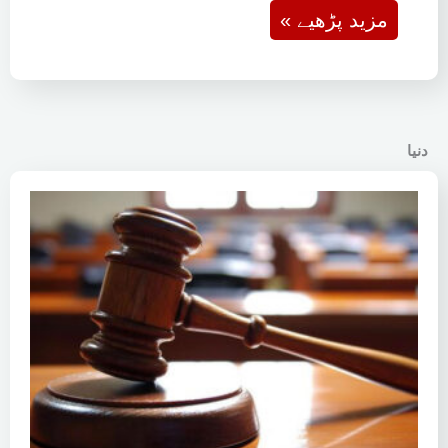
« مزید پڑھیے
دنیا