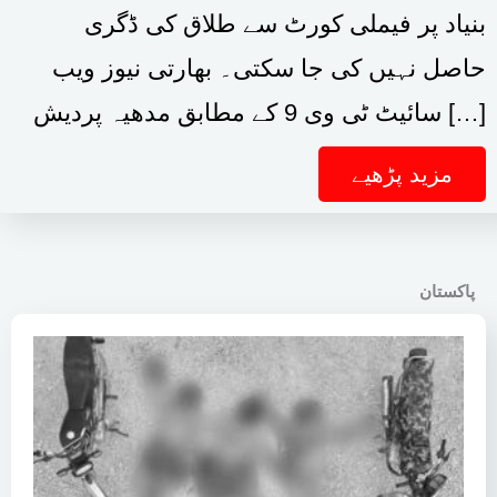
بنیاد پر فیملی کورٹ سے طلاق کی ڈگری
حاصل نہیں کی جا سکتی۔ بھارتی نیوز ویب
سائیٹ ٹی وی 9 کے مطابق مدھیہ پردیش […]
مزید پڑھیے
پاکستان