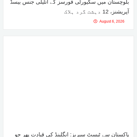
بلوچستان میں سکیورٹی فورسز کے انٹیلی جنس بیسڈ
آپریشنز، 12 دہشت گرد ہلاک
August 6, 2026
پاکستان سے ٹیسٹ سیریز: انگلینڈ کی قیادت پھر جو