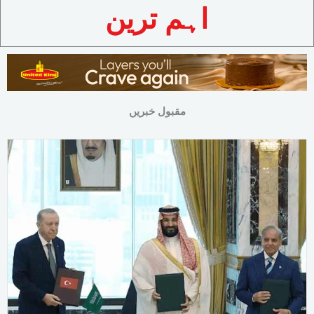
اہم ترین
مقبول خبریں