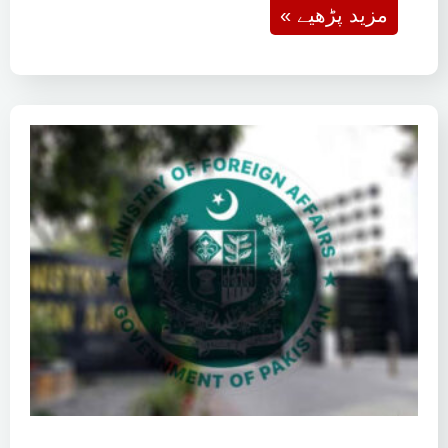
« مزید پڑھیے