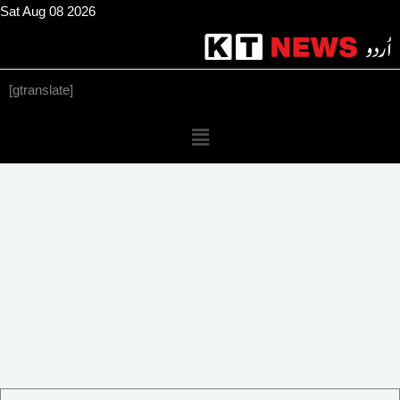
Skip
Sat Aug 08 2026
to
content
[gtranslate]
Menu