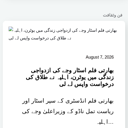
فن وثقافت
August 7, 2026
بھارتی فلم اسٹار وجے کی ازدواجی
زندگی میں یوٹرن، اہلیہ نے طلاق کی
درخواست واپس لے لی
بھارتی فلم انڈسٹری کے سپر اسٹار اور
ریاست تمل ناڈو کے وزیراعلیٰ وجے کی
اہلیہ…