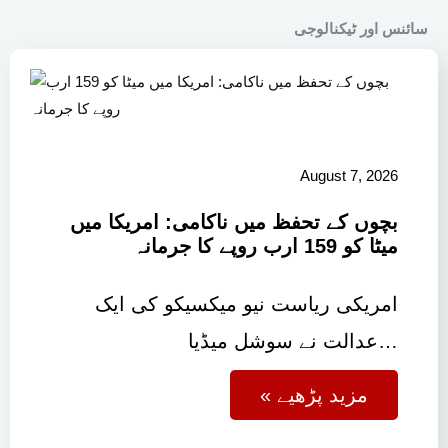
سائنس اور ٹیکنالوجی
August 7, 2026
بچوں کے تحفظ میں ناکامی: امریکا میں
میٹا کو 159 ارب روپے کا جرمانہ
امریکی ریاست نیو میکسیکو کی ایک
عدالت نے سوشل میڈیا…
« مزید پڑھیے