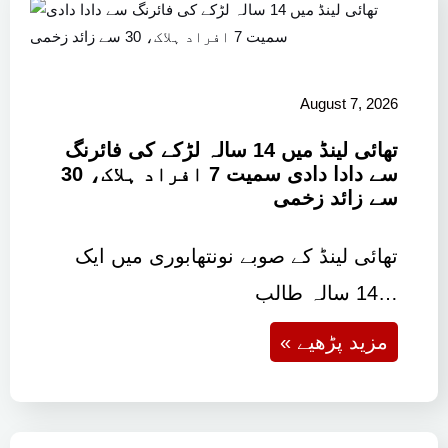
August 7, 2026
تھائی لینڈ میں 14 سالہ لڑکے کی فائرنگ
سے دادا دادی سمیت 7 افراد ہلاک، 30
سے زائد زخمی
تھائی لینڈ کے صوبے نونتھابوری میں ایک
14 سالہ طالب…
« مزید پڑھیے