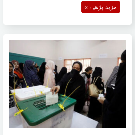
« مزید پڑھیے