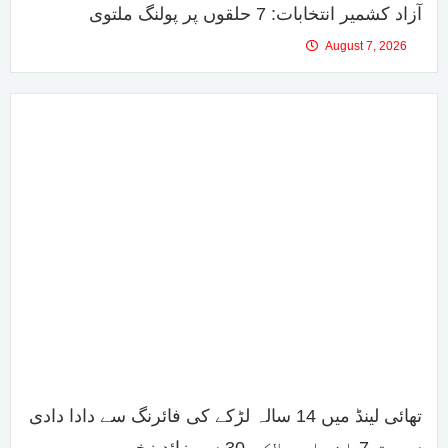
آزاد کشمیر انتخابات: 7 حلقوں پر پولنگ ملتوی
August 7, 2026
تھائی لینڈ میں 14 سالہ لڑکے کی فائرنگ سے دادا دادی
سمیت 7 افراد ہلاک، 30 سے زائد زخمی