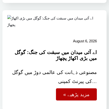
August 6, 2026
اے آئی میدان میں سبقت کی جنگ: گوگل
میں بڑی اکھاڑ پچھاڑ
مصنوعی ذہانت کی عالمی دوڑ میں گوگل
کی پیرنٹ کمپنی…
« مزید پڑھیے