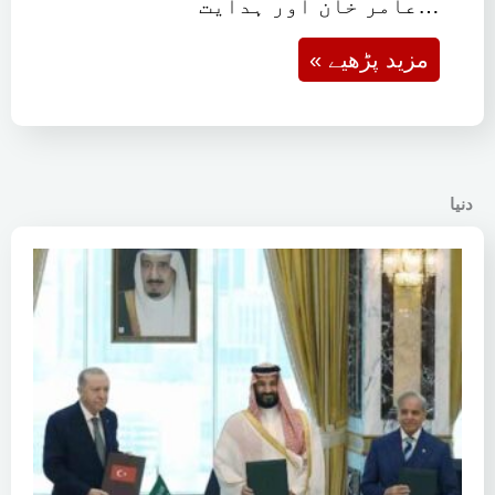
عامر خان اور ہدایت…
« مزید پڑھیے
دنیا