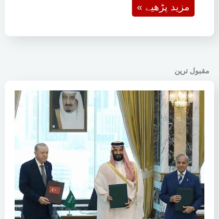
« مزید پڑھیے
مقبول ترین