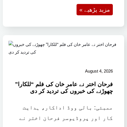
« مزید پڑھیے
August 4, 2026
فرحان اختر نے عامر خان کی فلم “للکارا”
چھوڑنے کی خبروں کی تردید کر دی
ممبئی: بالی ووڈ اداکار، ہدایت
کار اور پروڈیوسر فرحان اختر نے