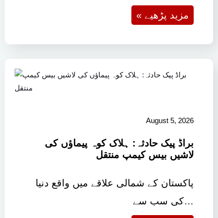
« مزید پڑھیے
August 5, 2026
براڈ پیک حادثہ: ہلاک کوہ پیماؤں کی
لاشیں بیس کیمپ منتقل
پاکستان کے شمالی علاقے میں واقع دنیا
کی سب سے…