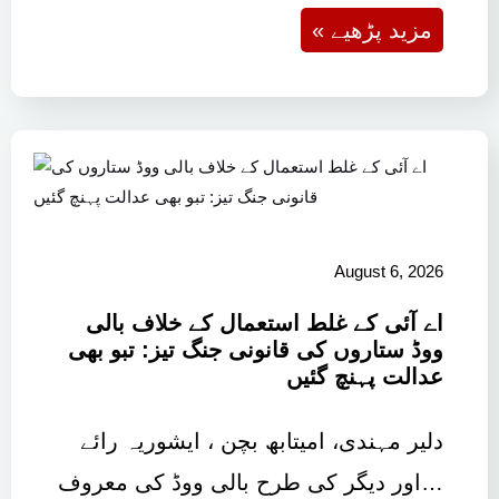
« مزید پڑھیے
August 6, 2026
اے آئی کے غلط استعمال کے خلاف بالی
ووڈ ستاروں کی قانونی جنگ تیز: تبو بھی
عدالت پہنچ گئیں
دلیر مہندی، امیتابھ بچن ، ایشوریہ رائے
اور دیگر کی طرح بالی ووڈ کی معروف…