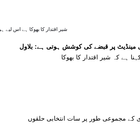
می مینڈیٹ پر قبضے کی کوشش ہوتی ہے: بلاول