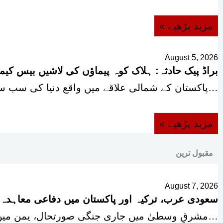
« مزید پڑھیے
August 5, 2026
براڈ پیک حادثہ: ہلاک کوہ پیماؤں کی لاشیں بیس کی
پاکستان کے شمالی علاقے میں واقع دنیا کی سب سے…
« مزید پڑھیے
مقبول ترین
August 7, 2026
سعودی عرب، ترکیہ اور پاکستان میں دفاعی معاہدہ
مشرقِ وسطیٰ میں جاری جنگی صورتحال، یمن میں دوبارہ بھڑکتی کشیدگی اور امریکا و ایران…