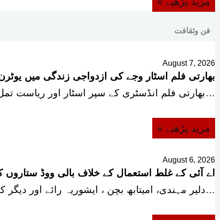
« مزید پڑھیے
فن وثقافت
August 7, 2026
بھارتی فلم اسٹار وجے کی ازدواجی زندگی میں یوٹر
بھارتی فلم انڈسٹری کے سپر اسٹار اور ریاست تمل ناڈو کے وزیراعلیٰ وجے کی اہلیہ…
« مزید پڑھیے
August 6, 2026
اے آئی کے غلط استعمال کے خلاف بالی ووڈ ستاروں کی
دلیر مہندی، امیتابھ بچن ، ایشوریہ رائے اور دیگر کی طرح بالی ووڈ کی معروف…