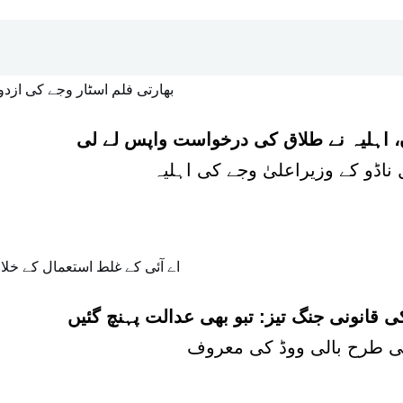
ن، اہلیہ نے طلاق کی درخواست واپس لے لی
 قانونی جنگ تیز: تبو بھی عدالت پہنچ گئیں