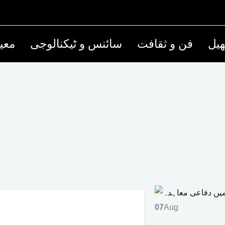
یل
فن و ثقافت
سائنس و ٹیکنالوجی
معی
07
Aug