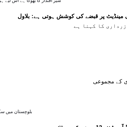
می مینڈیٹ پر قبضے کی کوشش ہوتی ہے: بلاول