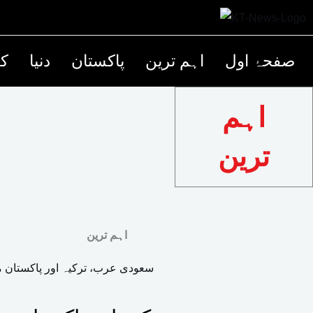
صفحۂ اول
اہم ترین
پاکستان
دنیا
کھ
اہم
ترین
اہم ترین