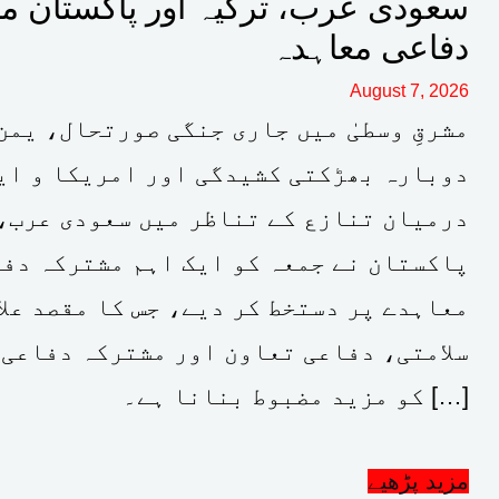
سعودی عرب، ترکیہ اور پاکستان م
دفاعی معاہدہ
August 7, 2026
مشرقِ وسطیٰ میں جاری جنگی صورتحال، یمن
دوبارہ بھڑکتی کشیدگی اور امریکا و ای
درمیان تنازع کے تناظر میں سعودی عرب،
پاکستان نے جمعہ کو ایک اہم مشترکہ دف
معاہدے پر دستخط کر دیے، جس کا مقصد علا
سلامتی، دفاعی تعاون اور مشترکہ دفاعی 
کو مزید مضبوط بنانا ہے۔ […]
مزید پڑھیے