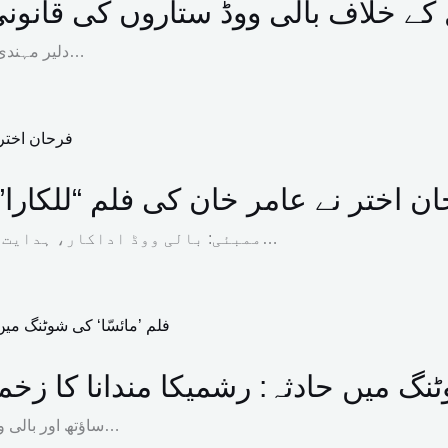
کے خلاف بالی ووڈ ستاروں کی قانونی 
دلیر مہندی، امیتابھ بچن ، ایشوریہ رائے اور دیگر کی طرح بالی ووڈ کی معروف…
ن اختر نے عامر خان کی فلم “للکارا
ممبئی: بالی ووڈ اداکار، ہدایت کار اور پروڈیوسر فرحان اختر نے عامر خان اور ہدایت…
ٹنگ میں حادثہ: رشمیکا مندانا کا زخم
ساؤتھ اور بالی ووڈ کی معروف اداکارہ رشمیکا مندانا نے شوٹنگ کے دوران لگنے والی…