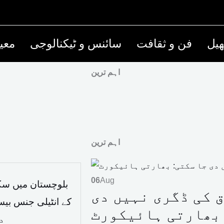
یل
فن و ثقافت
سائنس و ٹیکنالوجی
معی
اہم ترین
اہم ترین
06
Aug
بلوچستان میں سک
ق کی ڈگری نہیں دی
 بھارتی ہائیکورٹ
د