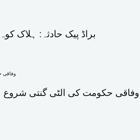
براڈ پیک حادثہ: ہلاک کو
وفاقی حکومت کی الٹی گنتی شروع ہو 