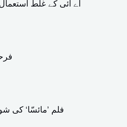
اے آئی کے غلط استعمال 
فرحا
فلم ’مائسّا‘ کی شو