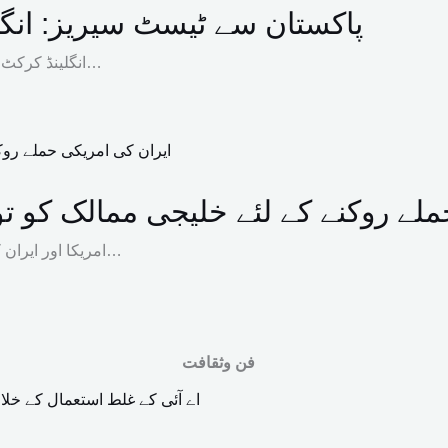
پاکستان سے ٹیسٹ سیریز: انگل
انگلینڈ کرکٹ ٹیم نے پاکستان کے خلاف آئندہ ٹیسٹ سیریز کے لیے 16 رکنی اسکواڈ…
لے روکنے کے لئے خلیجی ممالک کو تو
امریکا اور ایران کے درمیان جاری کشیدگی کے دوران ایران نے خلیجی ممالک کے ساتھ…
فن وثقافت