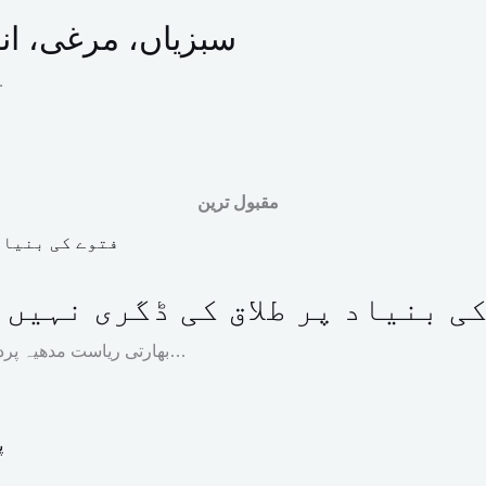
سبزیاں، مرغی، انڈ
وفاقی ادارہ شما
مقبول ترین
ی بنیاد پر طلاق کی ڈگری نہیں
بھارتی ریاست مدھیہ پردیش کی ہائیکورٹ نے مسلمان جوڑے کی طلاق سے متعلق کیس میں…