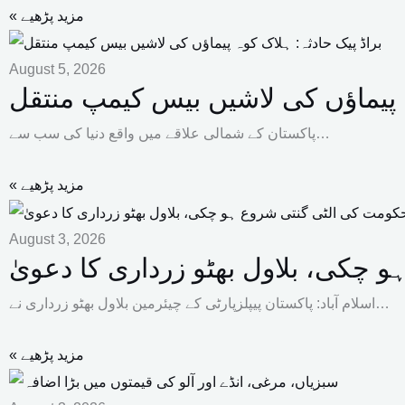
« مزید پڑھیے
August 5, 2026
ہ پیماؤں کی لاشیں بیس کیمپ منتقل
پاکستان کے شمالی علاقے میں واقع دنیا کی سب سے…
« مزید پڑھیے
August 3, 2026
چکی، بلاول بھٹو زرداری کا دعویٰ
اسلام آباد: پاکستان پیپلزپارٹی کے چیئرمین بلاول بھٹو زرداری نے…
« مزید پڑھیے