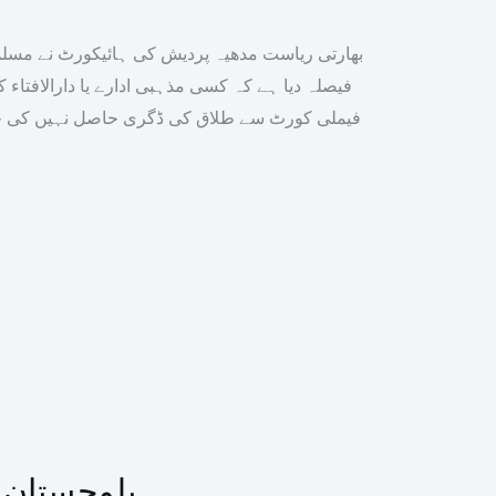
بھارتی ریاست مدھیہ پردیش کی ہائیکورٹ نے مس
فیصلہ دیا ہے کہ کسی مذہبی ادارے یا دارالافتاء 
فیملی کورٹ سے طلاق کی ڈگری حاصل نہیں کی جا
بلوچستان میں