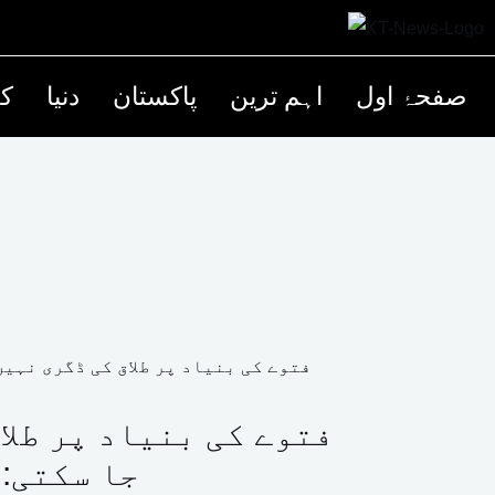
صفحۂ اول
اہم ترین
پاکستان
دنیا
کھ
فتوے کی بنیاد پر طلا
جا سکتی: