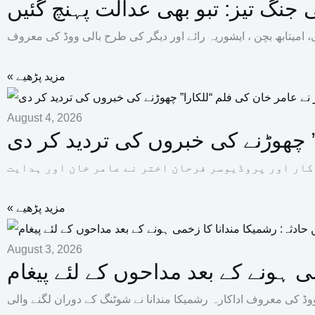
جنگ تیز: تبو بھی عدالت پہنچ گئیں
« مزید پڑھیے
August 4, 2026
” چھوڑنے کی خبروں کی تردید کر دی
« مزید پڑھیے
August 3, 2026
ی ہونے کے بعد مداحوں کے لئے پیغام