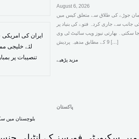
August 6, 2026
لمان جوڑے کی طلاق سے متعلق کیس میں
کی جانب سے جاری کردہ فتوے کی بنیاد پر
 سکتی۔ بھارتی نیوز ویب سائیٹ ٹی وی
ایران کی امریکی ح
9 کے مطابق مدھیہ پردیش […]
لئے خلیجی مما
تنصیبات پر بمب
مزید پڑھیے
پاکستان
 سکیورٹی فورسز کے انٹیلی جنس بیسڈ آپریشنز