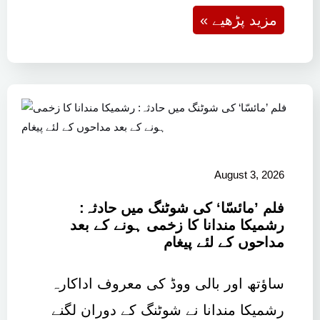
« مزید پڑھیے
August 3, 2026
فلم ’مائسّا‘ کی شوٹنگ میں حادثہ:
رشمیکا مندانا کا زخمی ہونے کے بعد
مداحوں کے لئے پیغام
ساؤتھ اور بالی ووڈ کی معروف اداکارہ
رشمیکا مندانا نے شوٹنگ کے دوران لگنے