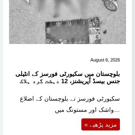
August 6, 2026
بلوچستان میں سکیورٹی فورسز کے انٹیلی
جنس بیسڈ آپریشنز، 12 دہشت گرد ہلاک
سکیورٹی فورسز نے بلوچستان کے اضلاع
واشک اور مستونگ میں…
« مزید پڑھیے