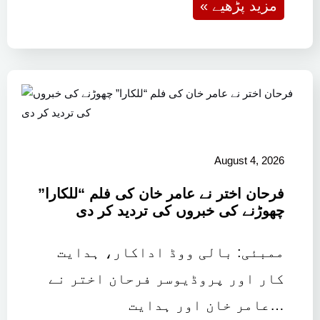
« مزید پڑھیے
August 4, 2026
فرحان اختر نے عامر خان کی فلم “للکارا”
چھوڑنے کی خبروں کی تردید کر دی
ممبئی: بالی ووڈ اداکار، ہدایت
کار اور پروڈیوسر فرحان اختر نے
عامر خان اور ہدایت…