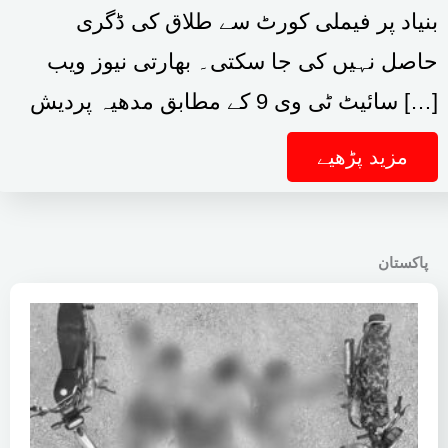
بنیاد پر فیملی کورٹ سے طلاق کی ڈگری
حاصل نہیں کی جا سکتی۔ بھارتی نیوز ویب
سائیٹ ٹی وی 9 کے مطابق مدھیہ پردیش […]
مزید پڑھیے
پاکستان