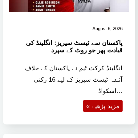
August 6, 2026
پاکستان سے ٹیسٹ سیریز: انگلینڈ کی
قیادت پھر جو روٹ کے سپرد
انگلینڈ کرکٹ ٹیم نے پاکستان کے خلاف
آئندہ ٹیسٹ سیریز کے لیے 16 رکنی
اسکواڈ…
« مزید پڑھیے