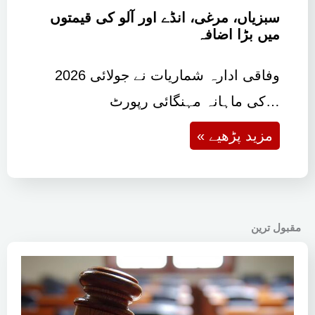
سبزیاں، مرغی، انڈے اور آلو کی قیمتوں
میں بڑا اضافہ
وفاقی ادارہ شماریات نے جولائی 2026
کی ماہانہ مہنگائی رپورٹ…
« مزید پڑھیے
مقبول ترین