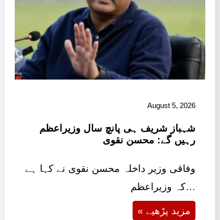
August 5, 2026
شہباز شریف ہی پانچ سال وزیراعظم
رہیں گے: محسن نقوی
وفاقی وزیر داخلہ محسن نقوی نے کہا ہے
کہ وزیراعظم…
« مزید پڑھیے