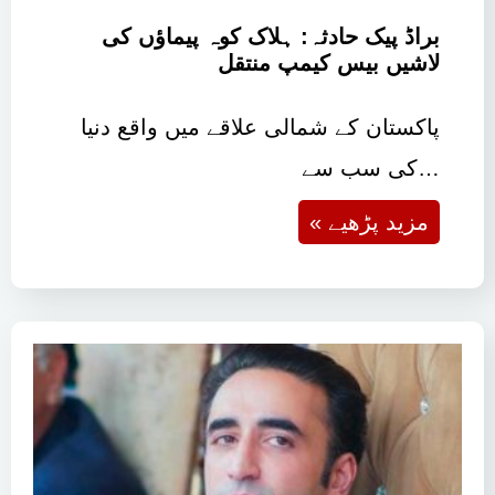
براڈ پیک حادثہ: ہلاک کوہ پیماؤں کی
لاشیں بیس کیمپ منتقل
پاکستان کے شمالی علاقے میں واقع دنیا
کی سب سے…
« مزید پڑھیے