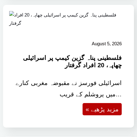
August 5, 2026
فلسطینی پناہ گزین کیمپ پر اسرائیلی
چھاپہ، 20 افراد گرفتار
اسرائیلی فورسز نے مقبوضہ مغربی کنارے
میں یروشلم کے قریب…
« مزید پڑھیے