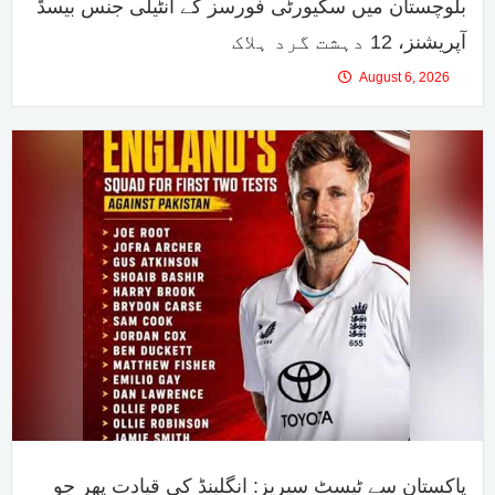
بلوچستان میں سکیورٹی فورسز کے انٹیلی جنس بیسڈ
آپریشنز، 12 دہشت گرد ہلاک
August 6, 2026
پاکستان سے ٹیسٹ سیریز: انگلینڈ کی قیادت پھر جو