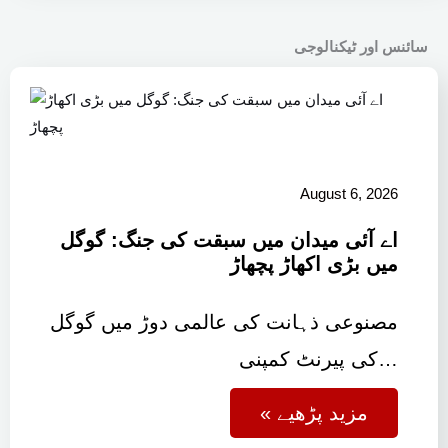
سائنس اور ٹیکنالوجی
August 6, 2026
اے آئی میدان میں سبقت کی جنگ: گوگل
میں بڑی اکھاڑ پچھاڑ
مصنوعی ذہانت کی عالمی دوڑ میں گوگل
کی پیرنٹ کمپنی…
« مزید پڑھیے