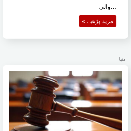
والی…
« مزید پڑھیے
دنیا