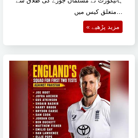
ہائیکورٹ نے مسلمان جوڑے کی طلاق سے
متعلق کیس میں…
« مزید پڑھیے