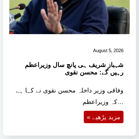
August 5, 2026
شہباز شریف ہی پانچ سال وزیراعظم
رہیں گے: محسن نقوی
وفاقی وزیر داخلہ محسن نقوی نے کہا ہے
کہ وزیراعظم…
« مزید پڑھیے