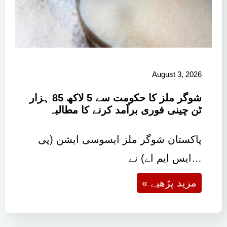
August 3, 2026
شوگر ملز کا حکومت سے 5 لاکھ 85 ہزار
ٹن چینی فوری برآمد کرنے کا مطالبہ
پاکستان شوگر ملز ایسوسی ایشن (پی
ایس ایم اے) نے…
« مزید پڑھیے