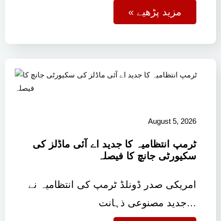
« مزید پڑھیے
August 5, 2026
ٹرمپ انتظامیہ کا جدید اے آئی ماڈلز کی
سکیورٹی جانچ کا فیصلہ
امریکی صدر ڈونلڈ ٹرمپ کی انتظامیہ نے
جدید مصنوعی ذہانت…