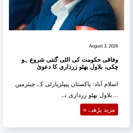
August 3, 2026
وفاقی حکومت کی الٹی گنتی شروع ہو
چکی، بلاول بھٹو زرداری کا دعویٰ
اسلام آباد: پاکستان پیپلزپارٹی کے چیئرمین
بلاول بھٹو زرداری نے…
« مزید پڑھیے