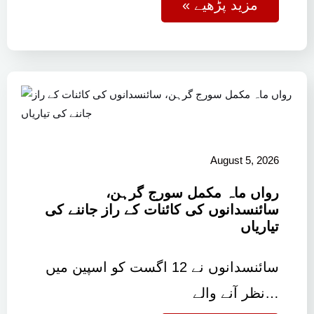
« مزید پڑھیے
August 5, 2026
رواں ماہ مکمل سورج گرہن،
سائنسدانوں کی کائنات کے راز جاننے کی
تیاریاں
سائنسدانوں نے 12 اگست کو اسپین میں
نظر آنے والے…