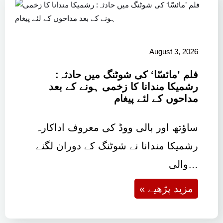
August 3, 2026
فلم ’مائسّا‘ کی شوٹنگ میں حادثہ:
رشمیکا مندانا کا زخمی ہونے کے بعد
مداحوں کے لئے پیغام
ساؤتھ اور بالی ووڈ کی معروف اداکارہ
رشمیکا مندانا نے شوٹنگ کے دوران لگنے
والی…
« مزید پڑھیے