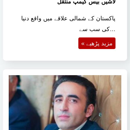
لاشیں بیس کیمپ منتقل
پاکستان کے شمالی علاقے میں واقع دنیا
کی سب سے…
« مزید پڑھیے