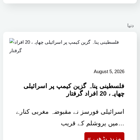
دنیا
August 5, 2026
فلسطینی پناہ گزین کیمپ پر اسرائیلی
چھاپہ، 20 افراد گرفتار
اسرائیلی فورسز نے مقبوضہ مغربی کنارے
میں یروشلم کے قریب…
« مزید پڑھیے