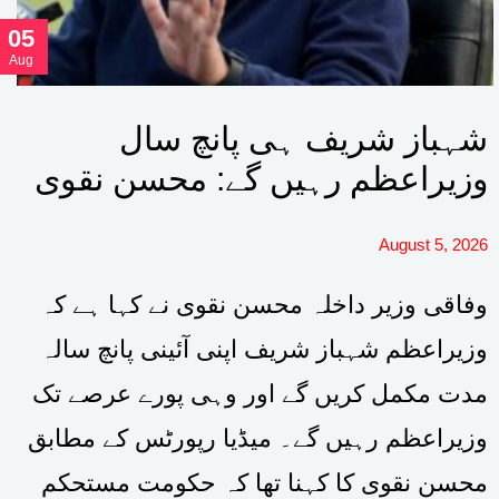
05
Aug
شہباز شریف ہی پانچ سال
وزیراعظم رہیں گے: محسن نقوی
August 5, 2026
وفاقی وزیر داخلہ محسن نقوی نے کہا ہے کہ
وزیراعظم شہباز شریف اپنی آئینی پانچ سالہ
مدت مکمل کریں گے اور وہی پورے عرصے تک
وزیراعظم رہیں گے۔ میڈیا رپورٹس کے مطابق
محسن نقوی کا کہنا تھا کہ حکومت مستحکم