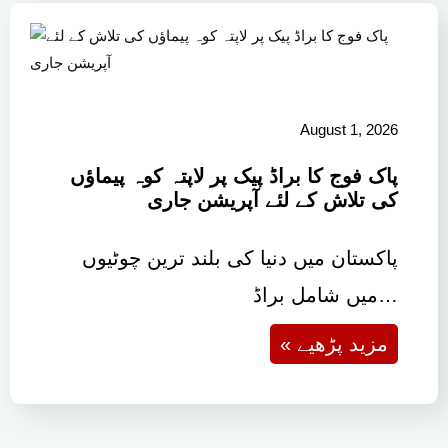
August 1, 2026
پاک فوج کا براڈ پیک پر لاپتہ کوہ پیماؤں
کی تلاش کے لئے آپریشن جاری
پاکستان میں دنیا کی بلند ترین چوٹیوں
میں شامل براڈ…
« مزید پڑھیے