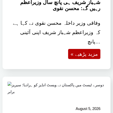
شہباز شریف ہی پانچ سال وزیراعظم
رہیں گے: محسن نقوی
وفاقی وزیر داخلہ محسن نقوی نے کہا ہے
کہ وزیراعظم شہباز شریف اپنی آئینی
پانچ…
« مزید پڑھیے
August 5, 2026