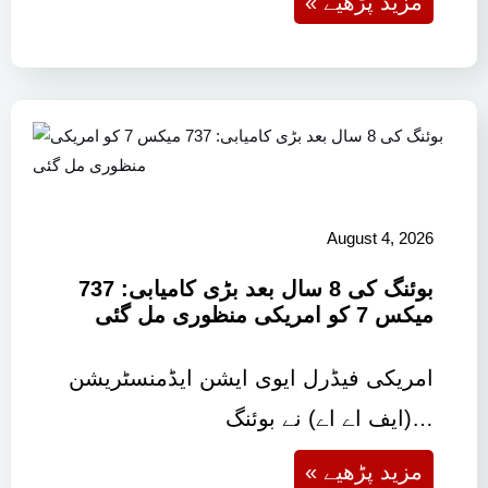
« مزید پڑھیے
August 4, 2026
بوئنگ کی 8 سال بعد بڑی کامیابی: 737
میکس 7 کو امریکی منظوری مل گئی
امریکی فیڈرل ایوی ایشن ایڈمنسٹریشن
(ایف اے اے) نے بوئنگ…
« مزید پڑھیے