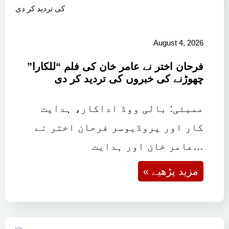
August 4, 2026
فرحان اختر نے عامر خان کی فلم “للکارا”
چھوڑنے کی خبروں کی تردید کر دی
ممبئی: بالی ووڈ اداکار، ہدایت
کار اور پروڈیوسر فرحان اختر نے
عامر خان اور ہدایت…
« مزید پڑھیے