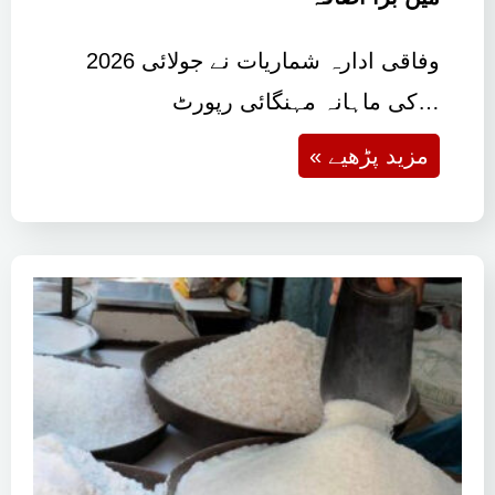
وفاقی ادارہ شماریات نے جولائی 2026
کی ماہانہ مہنگائی رپورٹ…
« مزید پڑھیے