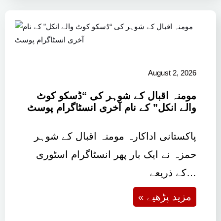
August 2, 2026
مومنہ اقبال کے شوہر کی “ڈسکو کوٹ
والے انکل” کے نام آخری انسٹاگرام پوسٹ
پاکستانی اداکارہ مومنہ اقبال کے شوہر
حمزہ نے ایک بار پھر انسٹاگرام اسٹوری
کے ذریعے…
« مزید پڑھیے