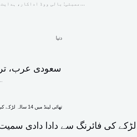
ممبئی: بالی ووڈ اداکار، ہدایت کار اور پروڈیوسر فرحان اختر نے عامر خان اور ہدایت…
دنیا
سعودی عرب، ترکی
مشرقِ وسطیٰ میں جاری جنگی صورتحال