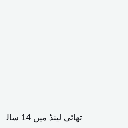
تھائی لینڈ میں 14 سالہ لڑکے کی فائرنگ سے دادا دادی سمیت 7 افراد ہلاک، 30 سے زائد زخمی