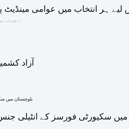
اس لیے ہر انتخاب میں عوامی مینڈیٹ
چیئرمین پاکستان پیپلز پارٹی بلاول بھٹو زرداری کا کہنا ہے…
آزاد کشمیر انتخابات:
 سکیورٹی فورسز کے انٹیلی جنس بیسڈ آپریشنز