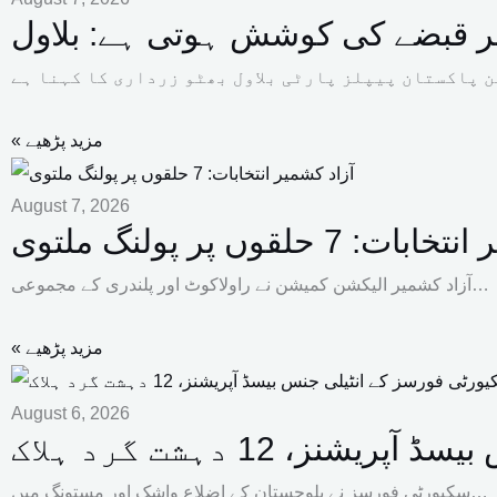
 پر قبضے کی کوشش ہوتی ہے: بلاول
« مزید پڑھیے
August 7, 2026
 7 حلقوں پر پولنگ ملتوی
آزاد کشمیر الیکشن کمیشن نے راولاکوٹ اور پلندری کے مجموعی…
« مزید پڑھیے
August 6, 2026
، 12 دہشت گرد ہلاک
سکیورٹی فورسز نے بلوچستان کے اضلاع واشک اور مستونگ میں…