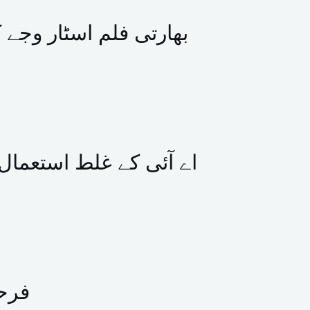
بھارتی فلم اسٹار وجے
اے آئی کے غلط استعمال 
فرحا