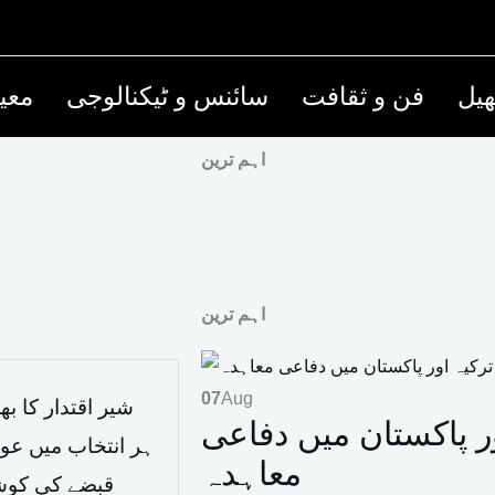
یل
فن و ثقافت
سائنس و ٹیکنالوجی
معی
اہم ترین
اہم ترین
07
Aug
شیر اقتدار کا بھ
 پاکستان میں دفاعی
ہر انتخاب میں عوا
معاہدہ
قبضے کی کوش