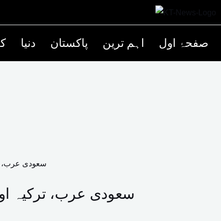
صفحۂ اول
اہم ترین
پاکستان
دنیا
کھ
سعودی عرب، ترکیہ اور