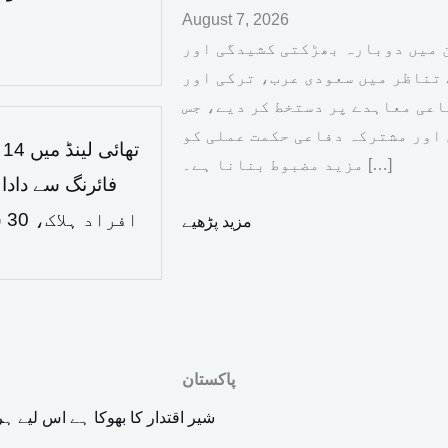
August 7, 2026
ن میں دوبارہ بھڑکتی کشیدگی اور
 تناظر میں سعودی عرب، ترکی اور
اعی معاہدے پر دستخط کر دیے، جس
 اور مشترکہ دفاعی حکمت عملی کو
ت
مزید مضبوط بنانا ہے۔ […]
افراد ہلاک، 30 سے زائد زخمی
مزید پڑھیے
پاکستان