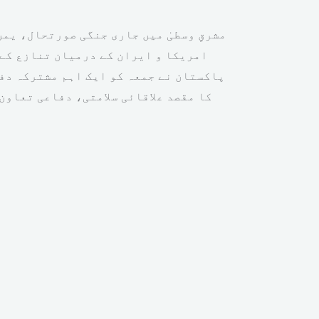
مشرقِ وسطیٰ میں جاری جنگی صورتحال، یم
امریکا و ایران کے درمیان تنازع کے
پاکستان نے جمعہ کو ایک اہم مشترکہ دف
کا مقصد علاقائی سلامتی، دفاعی تعاون