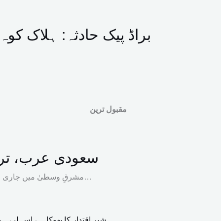
براڈ پیک حادثہ: ہلاک کو
مقبول ترین
سعودی عرب، ترکی
مشرقِ وسطیٰ میں جاری جنگی صورتحال، یمن میں دوبارہ بھڑکتی کشیدگی اور امریکا و ایران…