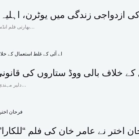
 کی ازدواجی زندگی میں یوٹرن، اہلی
بھارتی فلم انڈسٹری کے سپر اسٹار اور ریاست تمل ناڈو کے وزیراعلیٰ وجے کی اہلیہ…
کے خلاف بالی ووڈ ستاروں کی قانونی 
دلیر مہندی، امیتابھ بچن ، ایشوریہ رائے اور دیگر کی طرح بالی ووڈ کی معروف…
ن اختر نے عامر خان کی فلم “للکارا