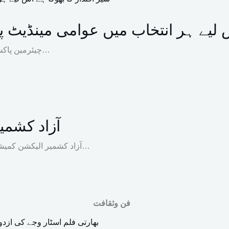
اس لیے ہر انتخاب میں عوامی مینڈیٹ
چیئرمین پاکستان پیپلز پارٹی بلاول بھٹو زرداری کا کہنا ہے کہ شیر اقتدار کا بھوکا…
آزاد کشمیر انتخابات:
آزاد کشمیر الیکشن کمیشن نے راولاکوٹ اور پلندری کے مجموعی طور پر سات انتخابی حلقوں…
فن وثقافت