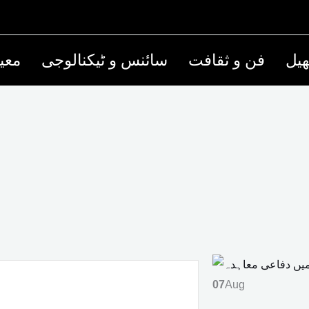
یل
فن و ثقافت
سائنس و ٹیکنالوجی
معی
07
Aug