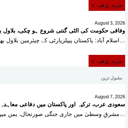
« مزید پڑھیے
August 3, 2026
وفاقی حکومت کی الٹی گنتی شروع ہو چکی، بلاول بھٹ
اسلام آباد: پاکستان پیپلزپارٹی کے چیئرمین بلاول بھٹو زرداری نے…
« مزید پڑھیے
مقبول ترین
August 7, 2026
سعودی عرب، ترکیہ اور پاکستان میں دفاعی معاہدہ
مشرقِ وسطیٰ میں جاری جنگی صورتحال، یمن میں دوبارہ بھڑکتی کشیدگی اور امریکا و ایران…