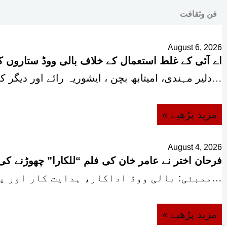
فن وثقافت
August 6, 2026
اے آئی کے غلط استعمال کے خلاف بالی ووڈ ستاروں کی
دلیر مہندی، امیتابھ بچن ، ایشوریہ رائے اور دیگر کی طرح بالی ووڈ کی معروف…
« مزید پڑھیے
August 4, 2026
فرحان اختر نے عامر خان کی فلم “للکارا” چھوڑنے کی
ممبئی: بالی ووڈ اداکار، ہدایت کار اور پروڈیوسر فرحان اختر نے عامر خان اور ہدایت…
« مزید پڑھیے