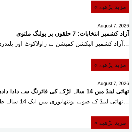
« مزید پڑھیے
August 7, 2026
آزاد کشمیر انتخابات: 7 حلقوں پر پولنگ ملتوی
آزاد کشمیر الیکشن کمیشن نے راولاکوٹ اور پلندری کے مجموعی طور پر سات انتخابی حلقوں…
« مزید پڑھیے
August 7, 2026
تھائی لینڈ میں 14 سالہ لڑکے کی فائرنگ سے دادا دادی سمیت 7 افراد ہلاک، 30 سے زائد زخمی
تھائی لینڈ کے صوبے نونتھابوری میں ایک 14 سالہ طالب علم نے مبینہ طور پر…
« مزید پڑھیے