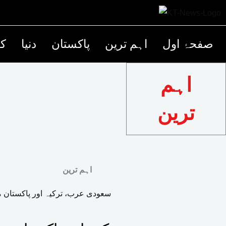
صفحۂ اول
اہم ترین
پاکستان
دنیا
کھ
اہم
ترین
اہم ترین