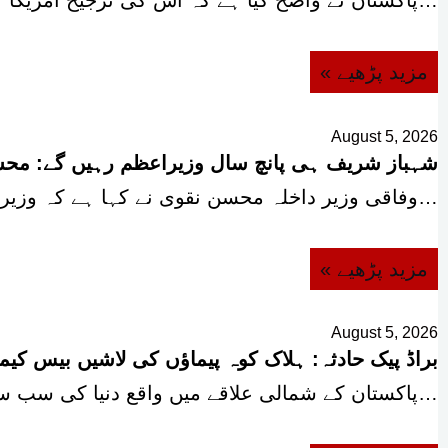
پاکستان نے واضح کیا ہے کہ اس کی ترجیح امریکا…
« مزید پڑھیے
August 5, 2026
شہباز شریف ہی پانچ سال وزیراعظم رہیں گے: مح
وفاقی وزیر داخلہ محسن نقوی نے کہا ہے کہ وزیراعظم…
« مزید پڑھیے
August 5, 2026
براڈ پیک حادثہ: ہلاک کوہ پیماؤں کی لاشیں بیس کی
پاکستان کے شمالی علاقے میں واقع دنیا کی سب سے…