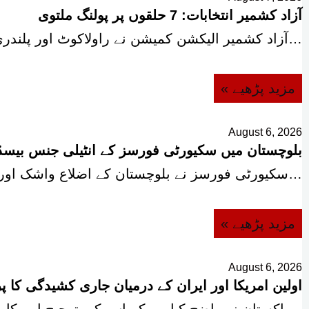
آزاد کشمیر انتخابات: 7 حلقوں پر پولنگ ملتوی
آزاد کشمیر الیکشن کمیشن نے راولاکوٹ اور پلندری کے مجموعی…
« مزید پڑھیے
August 6, 2026
بلوچستان میں سکیورٹی فورسز کے انٹیلی جنس بیسڈ آپریشنز، 12 دہ
سکیورٹی فورسز نے بلوچستان کے اضلاع واشک اور مستونگ میں…
« مزید پڑھیے
August 6, 2026
اولین امریکا اور ایران کے درمیان جاری کشیدگی کا 