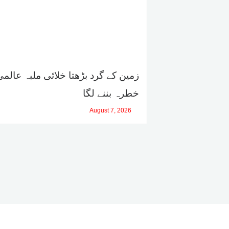
زمین کے گرد بڑھتا خلائی ملبہ عالمی
خطرہ بننے لگا
August 7, 2026