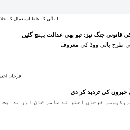
 قانونی جنگ تیز: تبو بھی عدالت پہنچ گئیں
 خبروں کی تردید کر دی