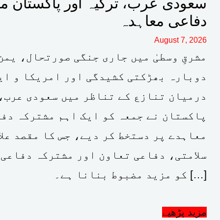
سعودی عرب، ترکیہ اور پاکستان م
دفاعی معاہدہ
August 7, 2026
مشرقِ وسطیٰ میں جاری جنگی صورتحال، یمن
دوبارہ بھڑکتی کشیدگی اور امریکا و ای
درمیان تنازع کے تناظر میں سعودی عرب،
پاکستان نے جمعہ کو ایک اہم مشترکہ دف
معاہدے پر دستخط کر دیے، جس کا مقصد علا
سلامتی، دفاعی تعاون اور مشترکہ دفاعی 
کو مزید مضبوط بنانا ہے۔ […]
مزید پڑھیے