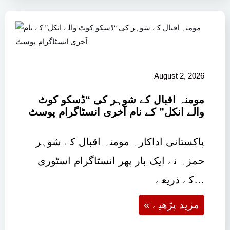
August 2, 2026
مومنہ اقبال کے شوہر کی “ڈسکو کوٹ
والے انکل” کے نام آخری انسٹاگرام پوسٹ
پاکستانی اداکارہ مومنہ اقبال کے شوہر
حمزہ نے ایک بار پھر انسٹاگرام اسٹوری
کے ذریعے…
« مزید پڑھیے