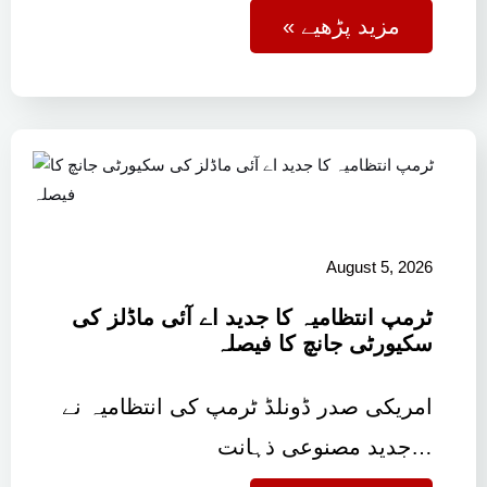
« مزید پڑھیے
August 5, 2026
ٹرمپ انتظامیہ کا جدید اے آئی ماڈلز کی
سکیورٹی جانچ کا فیصلہ
امریکی صدر ڈونلڈ ٹرمپ کی انتظامیہ نے
جدید مصنوعی ذہانت…