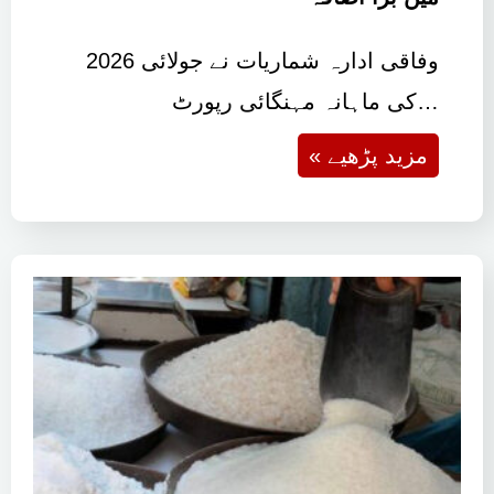
وفاقی ادارہ شماریات نے جولائی 2026
کی ماہانہ مہنگائی رپورٹ…
« مزید پڑھیے