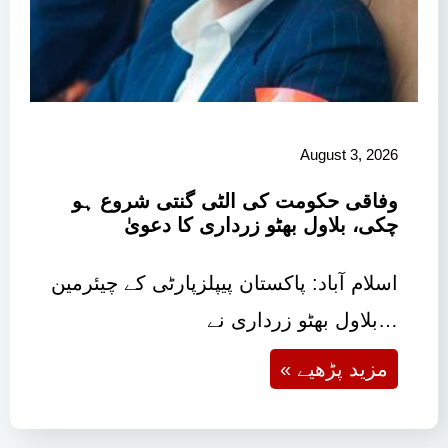
August 3, 2026
وفاقی حکومت کی الٹی گنتی شروع ہو
چکی، بلاول بھٹو زرداری کا دعویٰ
اسلام آباد: پاکستان پیپلزپارٹی کے چیئرمین
بلاول بھٹو زرداری نے…
« مزید پڑھیے