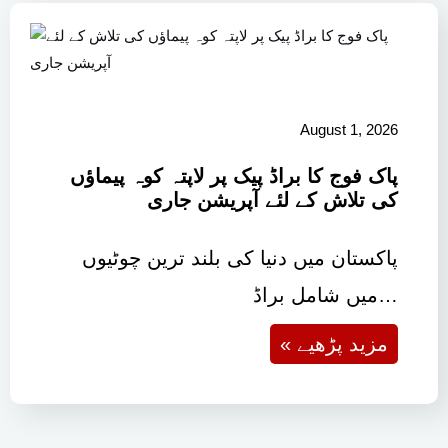
August 1, 2026
پاک فوج کا براڈ پیک پر لاپتہ کوہ پیماؤں
کی تلاش کے لئے آپریشن جاری
پاکستان میں دنیا کی بلند ترین چوٹیوں
میں شامل براڈ…
« مزید پڑھیے