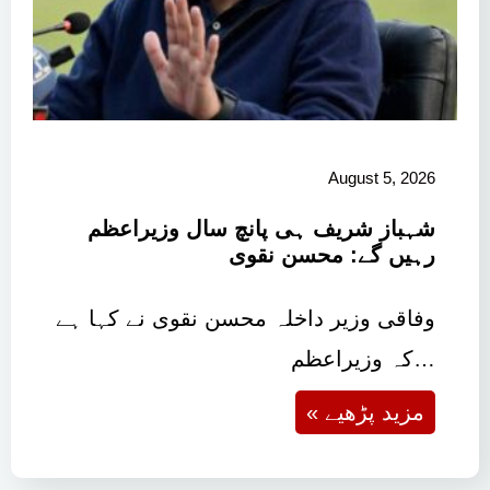
August 5, 2026
شہباز شریف ہی پانچ سال وزیراعظم
رہیں گے: محسن نقوی
وفاقی وزیر داخلہ محسن نقوی نے کہا ہے
کہ وزیراعظم…
« مزید پڑھیے