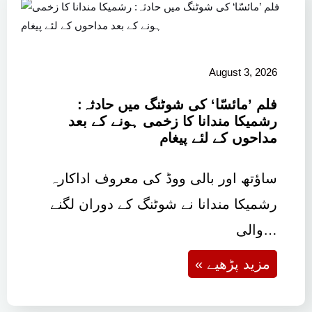
August 3, 2026
فلم ’مائسّا‘ کی شوٹنگ میں حادثہ:
رشمیکا مندانا کا زخمی ہونے کے بعد
مداحوں کے لئے پیغام
ساؤتھ اور بالی ووڈ کی معروف اداکارہ
رشمیکا مندانا نے شوٹنگ کے دوران لگنے
والی…
« مزید پڑھیے