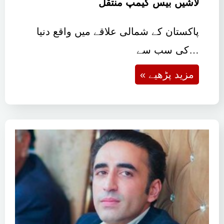
لاشیں بیس کیمپ منتقل
پاکستان کے شمالی علاقے میں واقع دنیا
کی سب سے…
« مزید پڑھیے