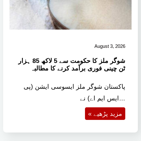
August 3, 2026
شوگر ملز کا حکومت سے 5 لاکھ 85 ہزار
ٹن چینی فوری برآمد کرنے کا مطالبہ
پاکستان شوگر ملز ایسوسی ایشن (پی
ایس ایم اے) نے…
« مزید پڑھیے