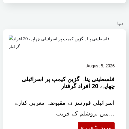
دنیا
August 5, 2026
فلسطینی پناہ گزین کیمپ پر اسرائیلی
چھاپہ، 20 افراد گرفتار
اسرائیلی فورسز نے مقبوضہ مغربی کنارے
میں یروشلم کے قریب…
« مزید پڑھیے