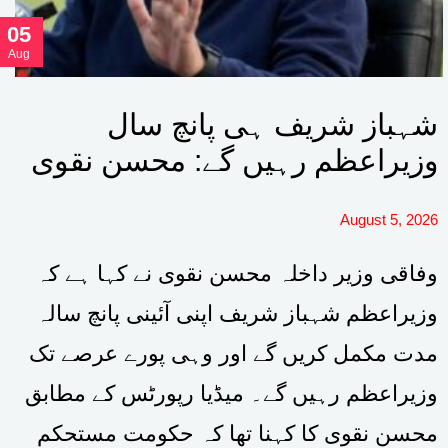
05
Aug
شہباز شریف ہی پانچ سال
وزیراعظم رہیں گے: محسن نقوی
August 5, 2026
وفاقی وزیر داخلہ محسن نقوی نے کہا ہے کہ
وزیراعظم شہباز شریف اپنی آئینی پانچ سالہ
مدت مکمل کریں گے اور وہی پورے عرصے تک
وزیراعظم رہیں گے۔ میڈیا رپورٹس کے مطابق
محسن نقوی کا کہنا تھا کہ حکومت مستحکم