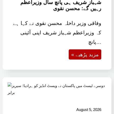
شہباز شریف ہی پانچ سال وزیراعظم
رہیں گے: محسن نقوی
وفاقی وزیر داخلہ محسن نقوی نے کہا ہے
کہ وزیراعظم شہباز شریف اپنی آئینی
پانچ…
« مزید پڑھیے
August 5, 2026