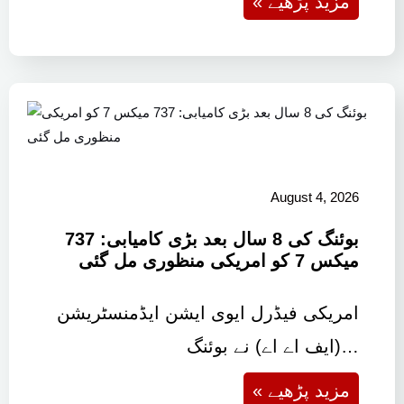
« مزید پڑھیے
August 4, 2026
بوئنگ کی 8 سال بعد بڑی کامیابی: 737
میکس 7 کو امریکی منظوری مل گئی
امریکی فیڈرل ایوی ایشن ایڈمنسٹریشن
(ایف اے اے) نے بوئنگ…
« مزید پڑھیے