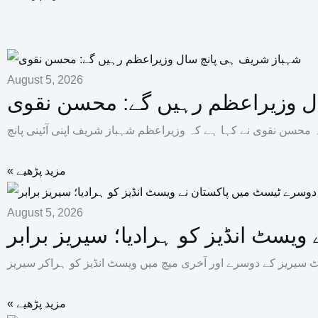
August 5, 2026
ل وزیراعظم رہیں گے: محسن نقوی
« مزید پڑھیے
August 5, 2026
یسٹ انڈیز کو ہرادیا؛ سیریز برابر
« مزید پڑھیے