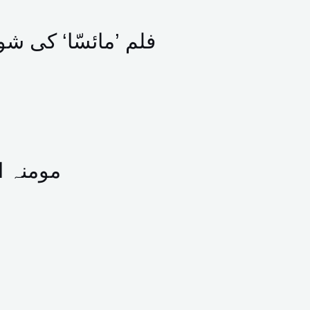
فلم ’مائسّا‘ کی شو
مومنہ ا