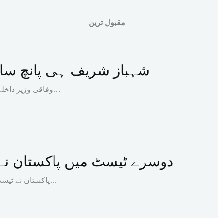
مقبول ترین
شہباز شریف ہی پانچ سا
وفاقی وزیر داخلہ محسن نقوی نے کہا ہے کہ وزیراعظم شہباز شریف اپنی آئینی پانچ…
دوسرے ٹیسٹ میں پاکستان نے و
پاکستان نے ٹیسٹ سیریز کے دوسرے اور آخری میچ میں ویسٹ انڈیز کو ہراکر سیریز…