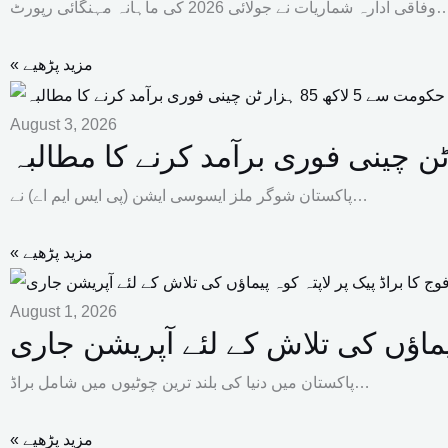
ریات نے جولائی 2026 کی ماہانہ مہنگائی رپورٹ…
« مزید پڑھیے
August 3, 2026
پاکستان شوگر ملز ایسوسی ایشن (پی ایس ایم اے) نے…
« مزید پڑھیے
August 1, 2026
 پیماؤں کی تلاش کے لئے آپریشن جاری
پاکستان میں دنیا کی بلند ترین چوٹیوں میں شامل براڈ…
« مزید پڑھیے