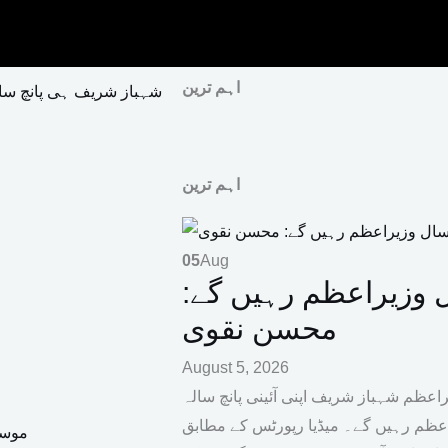
اہم ترین
شہباز شریف ہی پانچ سا
اہم ترین
05
Aug
 وزیراعظم رہیں گے:
محسن نقوی
August 5, 2026
اعظم شہباز شریف اپنی آئینی پانچ سالہ
عظم رہیں گے۔ میڈیا رپورٹس کے مطابق
موسم