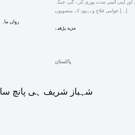
ور اپنی آئینی مدت پوری کرے گی، جبکہ
عوامی فلاح و بہبود کے منصوبوں […]
رواں ماہ 
مزید پڑھیے
پاکستان
شہباز شریف ہی پانچ سا