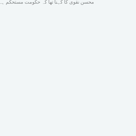
محسن نقوی کا کہنا تھا کہ حکومت مستحکم ہے ا