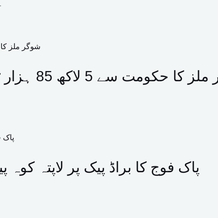
وفاقی ادارہ شما
ومت سے 5 لاکھ 85 ہزار ٹن چینی فوری برآمد کرنے کا مطالبہ
پاک فوج کا براڈ پیک پر لاپتہ کوہ