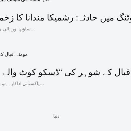
ٹنگ میں حادثہ: رشمیکا مندانا کا زخم
ساؤتھ اور بالی ووڈ کی معروف اداکارہ رشمیکا مندانا نے شوٹنگ کے دوران لگنے والی…
قبال کے شوہر کی “ڈسکو کوٹ والے ا
پاکستانی اداکارہ مومنہ اقبال کے شوہر حمزہ نے ایک بار پھر انسٹاگرام اسٹوری کے ذریعے…
دنیا