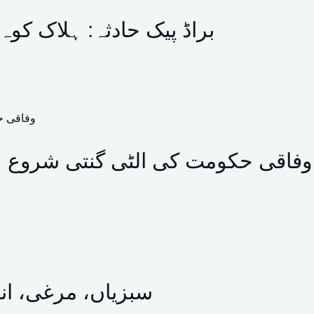
براڈ پیک حادثہ: ہلاک کو
وفاقی حکومت کی الٹی گنتی شروع ہو 
سبزیاں، مرغی، انڈ