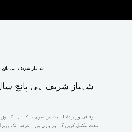
شہباز شریف ہی پانچ سال
وفاقی وزیر داخلہ محسن نقوی نے کہا ہے کہ وزیر
مدت مکمل کریں گے اور وہی پورے عرصے تک وزیرا