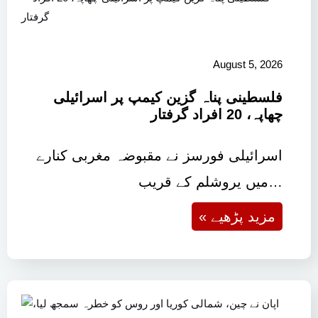
August 5, 2026
فلسطینی پناہ گزین کیمپ پر اسرائیلی
چھاپہ، 20 افراد گرفتار
اسرائیلی فورسز نے مقبوضہ مغربی کنارے
میں یروشلم کے قریب…
« مزید پڑھیے