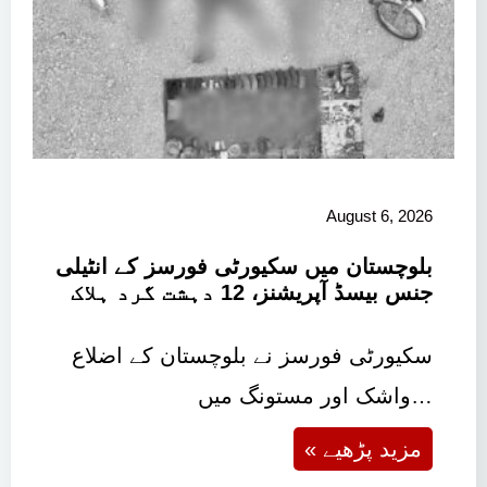
August 6, 2026
بلوچستان میں سکیورٹی فورسز کے انٹیلی
جنس بیسڈ آپریشنز، 12 دہشت گرد ہلاک
سکیورٹی فورسز نے بلوچستان کے اضلاع
واشک اور مستونگ میں…
« مزید پڑھیے