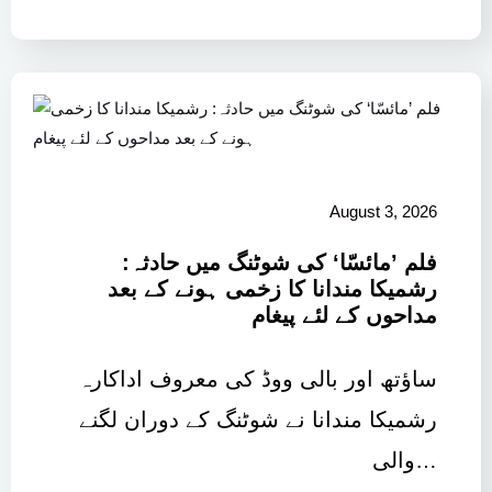
August 3, 2026
فلم ’مائسّا‘ کی شوٹنگ میں حادثہ:
رشمیکا مندانا کا زخمی ہونے کے بعد
مداحوں کے لئے پیغام
ساؤتھ اور بالی ووڈ کی معروف اداکارہ
رشمیکا مندانا نے شوٹنگ کے دوران لگنے
والی…