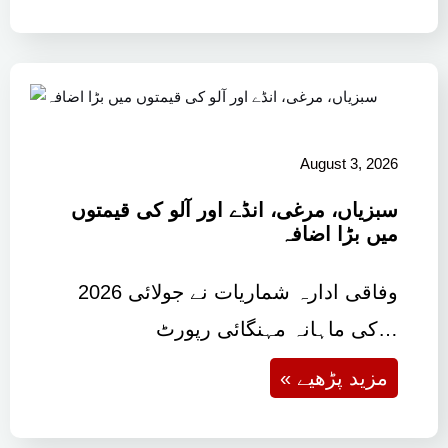
August 3, 2026
سبزیاں، مرغی، انڈے اور آلو کی قیمتوں
میں بڑا اضافہ
وفاقی ادارہ شماریات نے جولائی 2026
کی ماہانہ مہنگائی رپورٹ…
« مزید پڑھیے