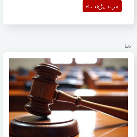
« مزید پڑھیے
دنیا