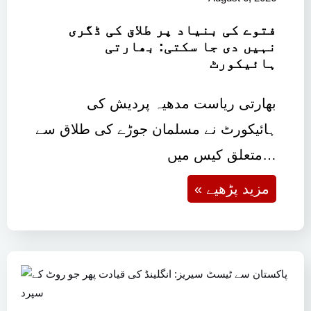
فتوے کی بنیاد پر طلاق کی ڈگری
نہیں دی جا سکتی: بھارتی
ہائیکورٹ
بھارتی ریاست مدھیہ پردیش کی
ہائیکورٹ نے مسلمان جوڑے کی طلاق سے
متعلق کیس میں…
« مزید پڑھیے