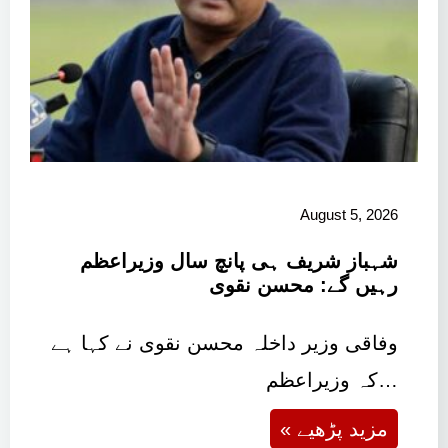
August 5, 2026
شہباز شریف ہی پانچ سال وزیراعظم
رہیں گے: محسن نقوی
وفاقی وزیر داخلہ محسن نقوی نے کہا ہے
کہ وزیراعظم…
« مزید پڑھیے