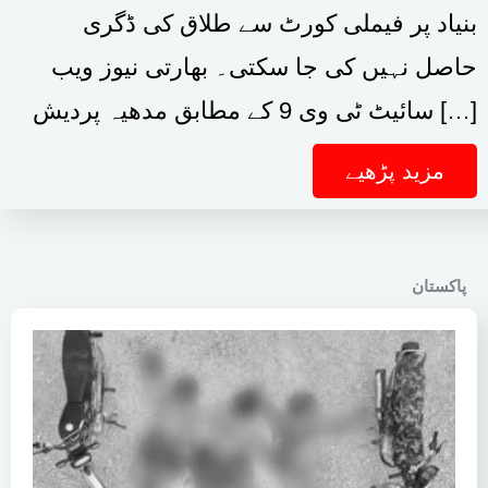
بنیاد پر فیملی کورٹ سے طلاق کی ڈگری
حاصل نہیں کی جا سکتی۔ بھارتی نیوز ویب
سائیٹ ٹی وی 9 کے مطابق مدھیہ پردیش […]
مزید پڑھیے
پاکستان