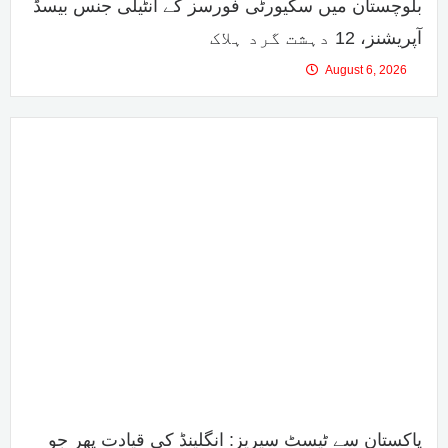
بلوچستان میں سکیورٹی فورسز کے انٹیلی جنس بیسڈ
آپریشنز، 12 دہشت گرد ہلاک
August 6, 2026
پاکستان سے ٹیسٹ سیریز: انگلینڈ کی قیادت پھر جو