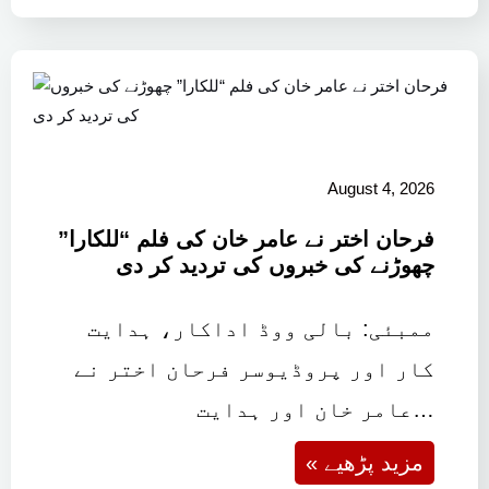
August 4, 2026
فرحان اختر نے عامر خان کی فلم “للکارا”
چھوڑنے کی خبروں کی تردید کر دی
ممبئی: بالی ووڈ اداکار، ہدایت
کار اور پروڈیوسر فرحان اختر نے
عامر خان اور ہدایت…
« مزید پڑھیے