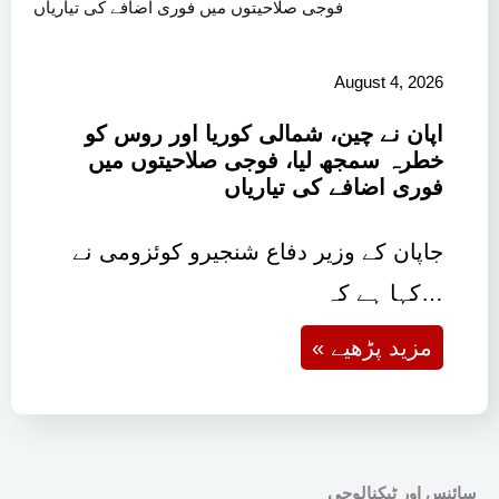
August 4, 2026
اپان نے چین، شمالی کوریا اور روس کو
خطرہ سمجھ لیا، فوجی صلاحیتوں میں
فوری اضافے کی تیاریاں
جاپان کے وزیر دفاع شنجیرو کوئزومی نے
کہا ہے کہ…
« مزید پڑھیے
سائنس اور ٹیکنالوجی