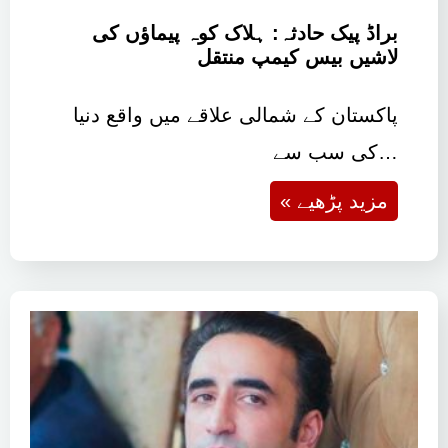
براڈ پیک حادثہ: ہلاک کوہ پیماؤں کی
لاشیں بیس کیمپ منتقل
پاکستان کے شمالی علاقے میں واقع دنیا
کی سب سے…
« مزید پڑھیے