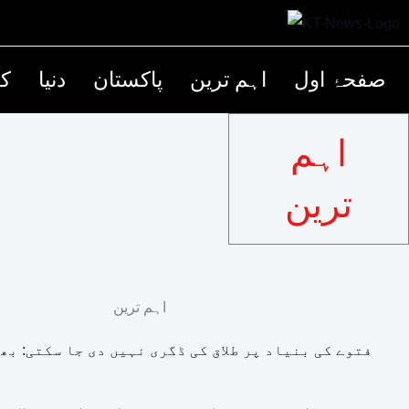
صفحۂ اول
اہم ترین
پاکستان
دنیا
کھ
اہم
ترین
اہم ترین