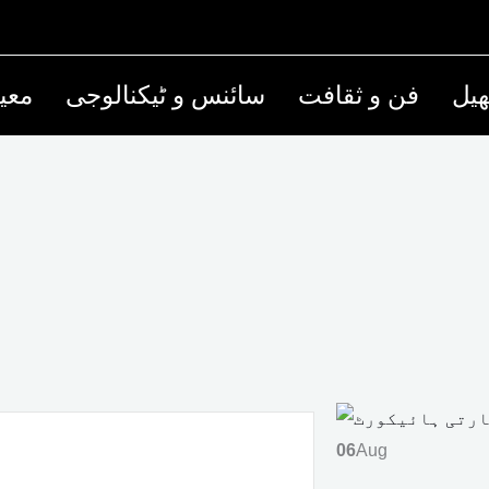
یل
فن و ثقافت
سائنس و ٹیکنالوجی
معی
06
Aug