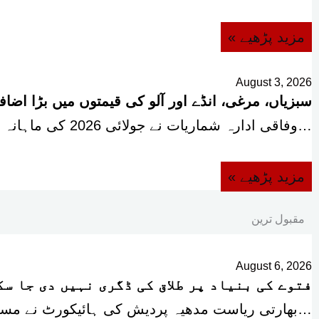
« مزید پڑھیے
August 3, 2026
سبزیاں، مرغی، انڈے اور آلو کی قیمتوں میں بڑا اضاف
وفاقی ادارہ شماریات نے جولائی 2026 کی ماہانہ مہنگائی رپورٹ…
« مزید پڑھیے
مقبول ترین
August 6, 2026
فتوے کی بنیاد پر طلاق کی ڈگری نہیں دی جا س
بھارتی ریاست مدھیہ پردیش کی ہائیکورٹ نے مسلمان جوڑے کی طلاق سے متعلق کیس میں…