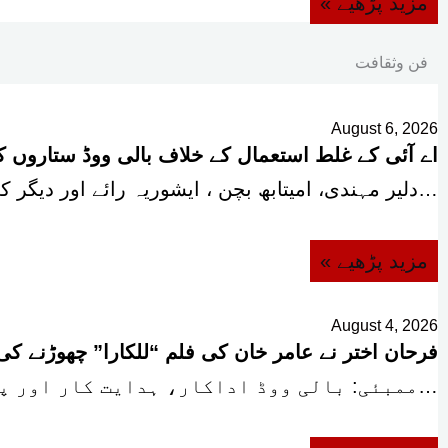
« مزید پڑھیے
فن وثقافت
August 6, 2026
اے آئی کے غلط استعمال کے خلاف بالی ووڈ ستاروں کی
دلیر مہندی، امیتابھ بچن ، ایشوریہ رائے اور دیگر کی طرح بالی ووڈ کی معروف…
« مزید پڑھیے
August 4, 2026
فرحان اختر نے عامر خان کی فلم “للکارا” چھوڑنے کی
ممبئی: بالی ووڈ اداکار، ہدایت کار اور پروڈیوسر فرحان اختر نے عامر خان اور ہدایت…