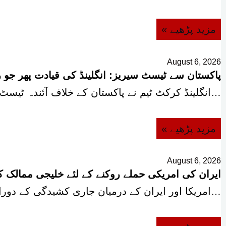
« مزید پڑھیے
August 6, 2026
پاکستان سے ٹیسٹ سیریز: انگلینڈ کی قیادت پھر جو 
انگلینڈ کرکٹ ٹیم نے پاکستان کے خلاف آئندہ ٹیسٹ سیریز کے لیے 16 رکنی اسکواڈ…
« مزید پڑھیے
August 6, 2026
ایران کی امریکی حملے روکنے کے لئے خلیجی ممالک کو
امریکا اور ایران کے درمیان جاری کشیدگی کے دوران ایران نے خلیجی ممالک کے ساتھ…