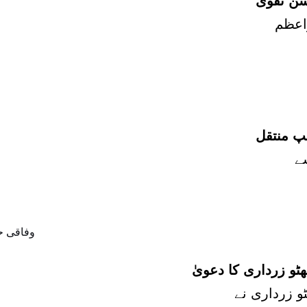
سن نقوی
مپ منتقل
و زرداری کا دعویٰ