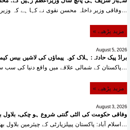
شہباز شریف ہی پانچ سال وزیراعظم رہیں گے: مح
وفاقی وزیر داخلہ محسن نقوی نے کہا ہے کہ وزیراعظم…
« مزید پڑھیے
August 5, 2026
براڈ پیک حادثہ: ہلاک کوہ پیماؤں کی لاشیں بیس کی
پاکستان کے شمالی علاقے میں واقع دنیا کی سب سے…
« مزید پڑھیے
August 3, 2026
وفاقی حکومت کی الٹی گنتی شروع ہو چکی، بلاول بھٹ
اسلام آباد: پاکستان پیپلزپارٹی کے چیئرمین بلاول بھٹو زرداری نے…