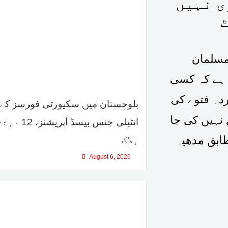
ی نہیں
مسلمان
 ہے کہ کسی
ردہ فتوے کی
بلوچستان میں سکیورٹی فورسز کے
نہیں کی جا
انٹیلی جنس بیسڈ آپ
ویب سائیٹ ٹی وی 9 کے مطابق مدھیہ
ہلاک
August 6, 2026