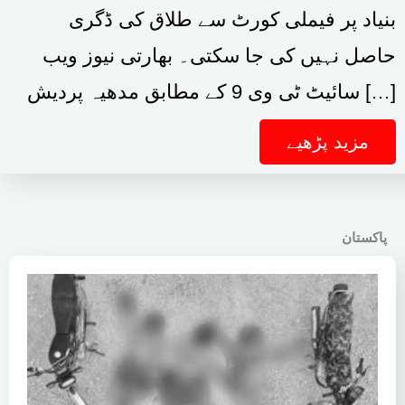
بنیاد پر فیملی کورٹ سے طلاق کی ڈگری
حاصل نہیں کی جا سکتی۔ بھارتی نیوز ویب
سائیٹ ٹی وی 9 کے مطابق مدھیہ پردیش […]
مزید پڑھیے
پاکستان