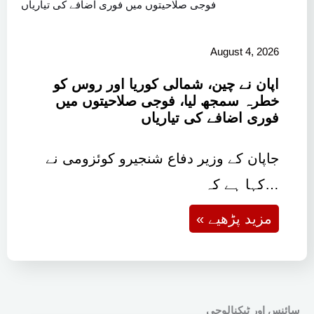
August 4, 2026
اپان نے چین، شمالی کوریا اور روس کو
خطرہ سمجھ لیا، فوجی صلاحیتوں میں
فوری اضافے کی تیاریاں
جاپان کے وزیر دفاع شنجیرو کوئزومی نے
کہا ہے کہ…
« مزید پڑھیے
سائنس اور ٹیکنالوجی