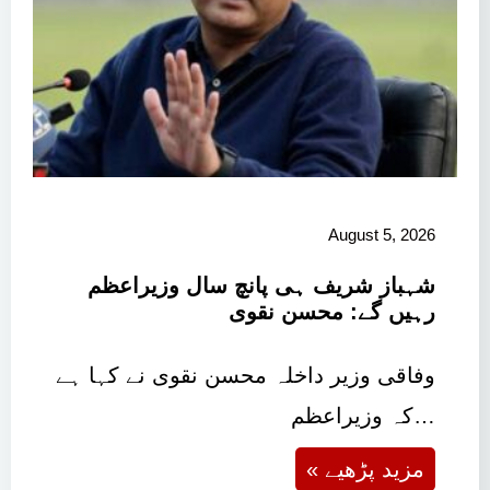
August 5, 2026
شہباز شریف ہی پانچ سال وزیراعظم
رہیں گے: محسن نقوی
وفاقی وزیر داخلہ محسن نقوی نے کہا ہے
کہ وزیراعظم…
« مزید پڑھیے