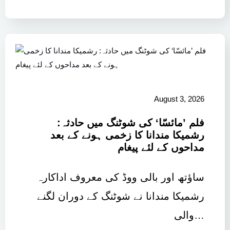
August 3, 2026
فلم ’مائسّا‘ کی شوٹنگ میں حادثہ:
رشمیکا مندانا کا زخمی ہونے کے بعد
مداحوں کے لئے پیغام
ساؤتھ اور بالی ووڈ کی معروف اداکارہ
رشمیکا مندانا نے شوٹنگ کے دوران لگنے
والی…