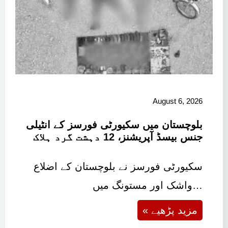
August 6, 2026
بلوچستان میں سکیورٹی فورسز کے انٹیلی
جنس بیسڈ آپریشنز، 12 دہشت گرد ہلاک
سکیورٹی فورسز نے بلوچستان کے اضلاع
واشک اور مستونگ میں…
« مزید پڑھیے