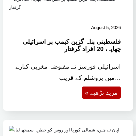
August 5, 2026
فلسطینی پناہ گزین کیمپ پر اسرائیلی
چھاپہ، 20 افراد گرفتار
اسرائیلی فورسز نے مقبوضہ مغربی کنارے
میں یروشلم کے قریب…
« مزید پڑھیے