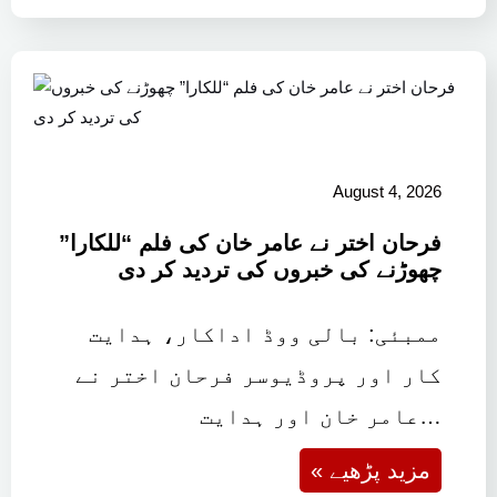
August 4, 2026
فرحان اختر نے عامر خان کی فلم “للکارا”
چھوڑنے کی خبروں کی تردید کر دی
ممبئی: بالی ووڈ اداکار، ہدایت
کار اور پروڈیوسر فرحان اختر نے
عامر خان اور ہدایت…
« مزید پڑھیے