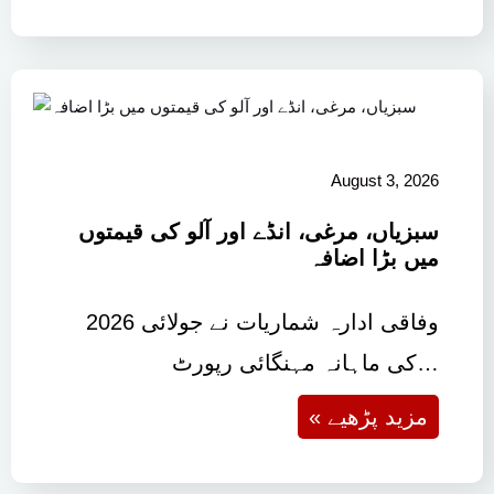
August 3, 2026
سبزیاں، مرغی، انڈے اور آلو کی قیمتوں
میں بڑا اضافہ
وفاقی ادارہ شماریات نے جولائی 2026
کی ماہانہ مہنگائی رپورٹ…
« مزید پڑھیے