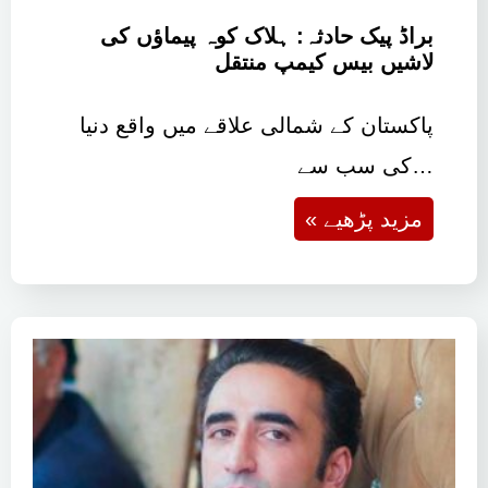
براڈ پیک حادثہ: ہلاک کوہ پیماؤں کی
لاشیں بیس کیمپ منتقل
پاکستان کے شمالی علاقے میں واقع دنیا
کی سب سے…
« مزید پڑھیے