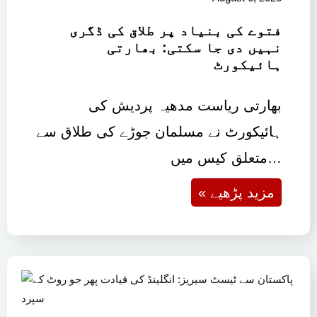
فتوے کی بنیاد پر طلاق کی ڈگری
نہیں دی جا سکتی: بھارتی
ہائیکورٹ
بھارتی ریاست مدھیہ پردیش کی
ہائیکورٹ نے مسلمان جوڑے کی طلاق سے
متعلق کیس میں…
« مزید پڑھیے