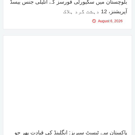
بلوچستان میں سکیورٹی فورسز کے انٹیلی جنس بیسڈ
آپریشنز، 12 دہشت گرد ہلاک
August 6, 2026
پاکستان سے ٹیسٹ سیریز: انگلینڈ کی قیادت پھر جو