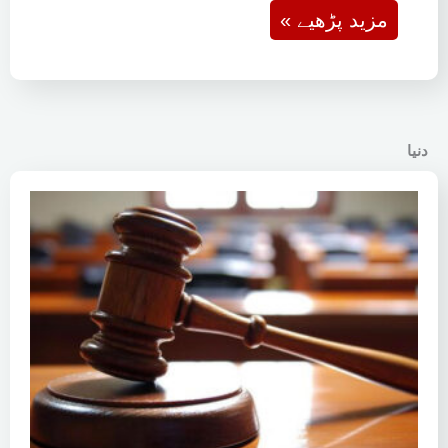
« مزید پڑھیے
دنیا