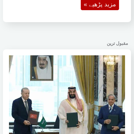
« مزید پڑھیے
مقبول ترین