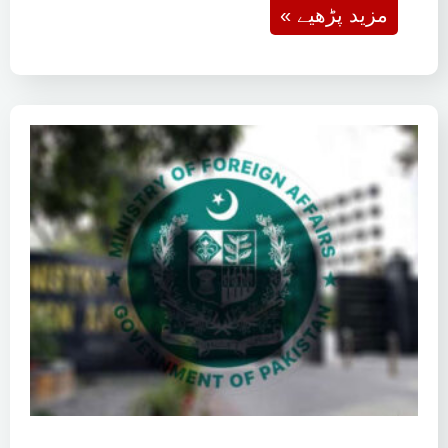
« مزید پڑھیے