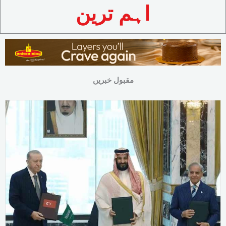
اہم ترین
مقبول خبریں