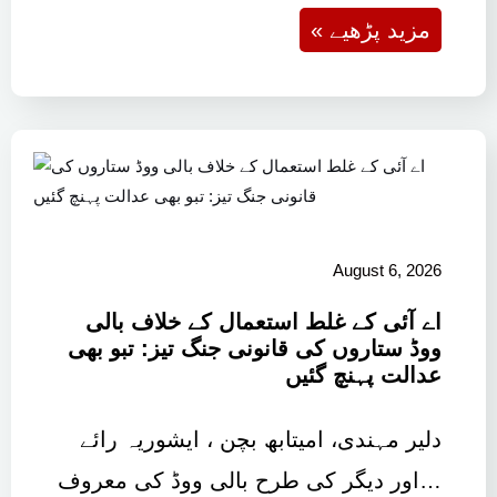
« مزید پڑھیے
August 6, 2026
اے آئی کے غلط استعمال کے خلاف بالی
ووڈ ستاروں کی قانونی جنگ تیز: تبو بھی
عدالت پہنچ گئیں
دلیر مہندی، امیتابھ بچن ، ایشوریہ رائے
اور دیگر کی طرح بالی ووڈ کی معروف…