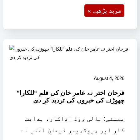
« مزید پڑھیے
August 4, 2026
فرحان اختر نے عامر خان کی فلم “للکارا”
چھوڑنے کی خبروں کی تردید کر دی
ممبئی: بالی ووڈ اداکار، ہدایت
کار اور پروڈیوسر فرحان اختر نے