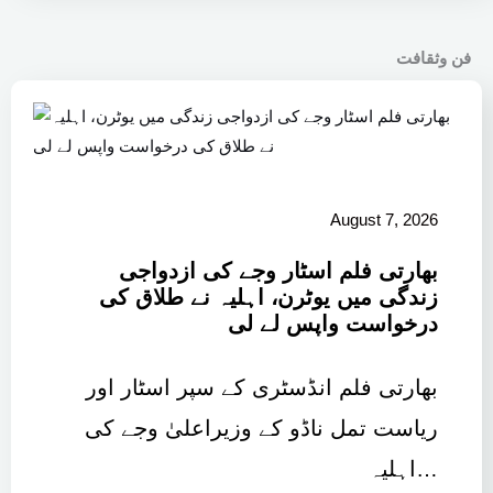
فن وثقافت
August 7, 2026
بھارتی فلم اسٹار وجے کی ازدواجی
زندگی میں یوٹرن، اہلیہ نے طلاق کی
درخواست واپس لے لی
بھارتی فلم انڈسٹری کے سپر اسٹار اور
ریاست تمل ناڈو کے وزیراعلیٰ وجے کی
اہلیہ…