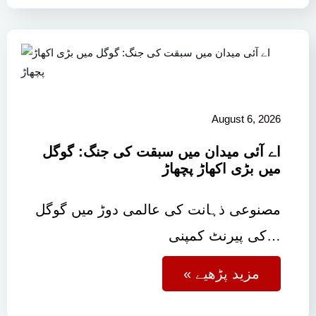
August 6, 2026
اے آئی میدان میں سبقت کی جنگ: گوگل
میں بڑی اکھاڑ پچھاڑ
مصنوعی ذہانت کی عالمی دوڑ میں گوگل
کی پیرنٹ کمپنی…
« مزید پڑھیے