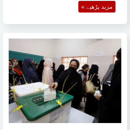
« مزید پڑھیے