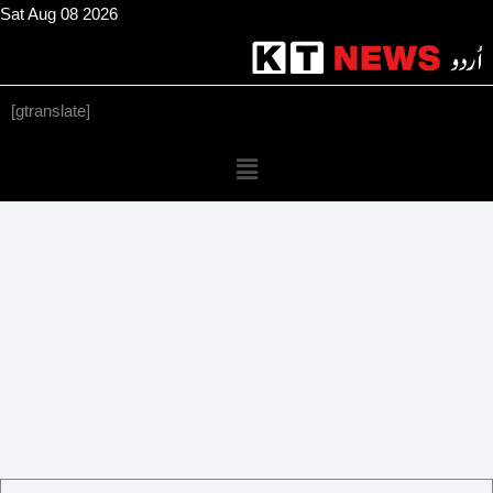
Skip
Sat Aug 08 2026
to
content
[gtranslate]
Menu