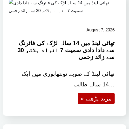
August 7, 2026
تھائی لینڈ میں 14 سالہ لڑکے کی فائرنگ
سے دادا دادی سمیت 7 افراد ہلاک، 30
سے زائد زخمی
تھائی لینڈ کے صوبے نونتھابوری میں ایک
14 سالہ طالب…
« مزید پڑھیے