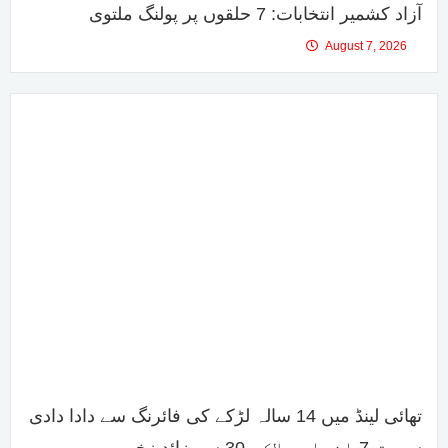
آزاد کشمیر انتخابات: 7 حلقوں پر پولنگ ملتوی
August 7, 2026
تھائی لینڈ میں 14 سالہ لڑکے کی فائرنگ سے دادا دادی
سمیت 7 افراد ہلاک، 30 سے زائد زخمی