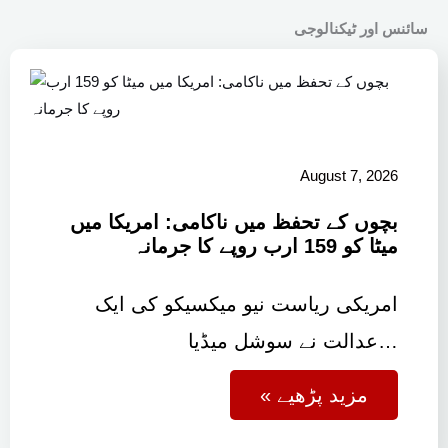
سائنس اور ٹیکنالوجی
August 7, 2026
بچوں کے تحفظ میں ناکامی: امریکا میں
میٹا کو 159 ارب روپے کا جرمانہ
امریکی ریاست نیو میکسیکو کی ایک
عدالت نے سوشل میڈیا…
« مزید پڑھیے