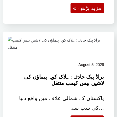
« مزید پڑھیے
August 5, 2026
براڈ پیک حادثہ: ہلاک کوہ پیماؤں کی
لاشیں بیس کیمپ منتقل
پاکستان کے شمالی علاقے میں واقع دنیا
کی سب سے…