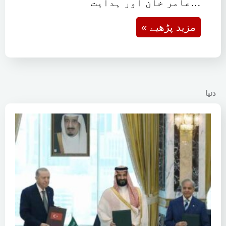
عامر خان اور ہدایت…
« مزید پڑھیے
دنیا