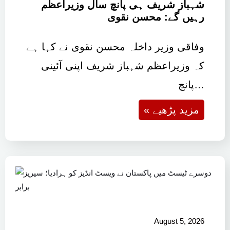
شہباز شریف ہی پانچ سال وزیراعظم
رہیں گے: محسن نقوی
وفاقی وزیر داخلہ محسن نقوی نے کہا ہے
کہ وزیراعظم شہباز شریف اپنی آئینی
پانچ…
« مزید پڑھیے
August 5, 2026