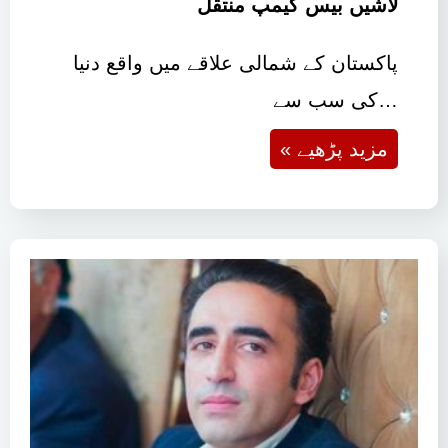
لاشیں بیس کیمپ منتقل
پاکستان کے شمالی علاقے میں واقع دنیا
کی سب سے…
« مزید پڑھیے