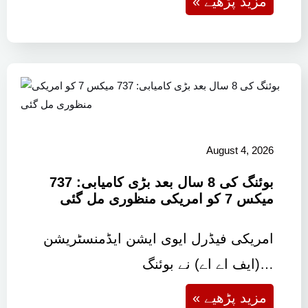
« مزید پڑھیے
August 4, 2026
بوئنگ کی 8 سال بعد بڑی کامیابی: 737
میکس 7 کو امریکی منظوری مل گئی
امریکی فیڈرل ایوی ایشن ایڈمنسٹریشن
(ایف اے اے) نے بوئنگ…
« مزید پڑھیے