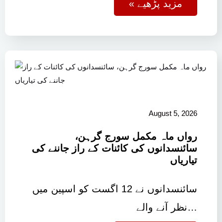
« مزید پڑھیے
August 5, 2026
رواں ماہ مکمل سورج گرہن،
سائنسدانوں کی کائنات کے راز جاننے کی
تیاریاں
سائنسدانوں نے 12 اگست کو اسپین میں
نظر آنے والے…