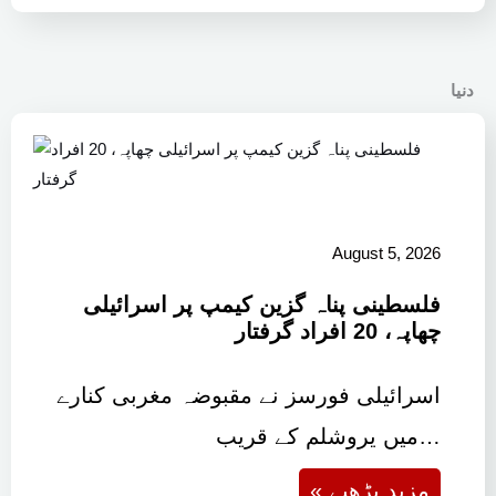
دنیا
August 5, 2026
فلسطینی پناہ گزین کیمپ پر اسرائیلی
چھاپہ، 20 افراد گرفتار
اسرائیلی فورسز نے مقبوضہ مغربی کنارے
میں یروشلم کے قریب…
« مزید پڑھیے