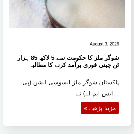
August 3, 2026
شوگر ملز کا حکومت سے 5 لاکھ 85 ہزار
ٹن چینی فوری برآمد کرنے کا مطالبہ
پاکستان شوگر ملز ایسوسی ایشن (پی
ایس ایم اے) نے…
« مزید پڑھیے