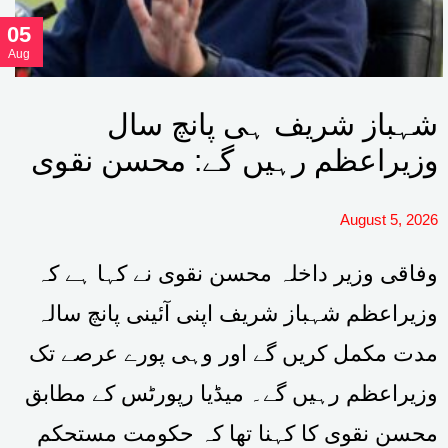
05
Aug
شہباز شریف ہی پانچ سال
وزیراعظم رہیں گے: محسن نقوی
August 5, 2026
وفاقی وزیر داخلہ محسن نقوی نے کہا ہے کہ
وزیراعظم شہباز شریف اپنی آئینی پانچ سالہ
مدت مکمل کریں گے اور وہی پورے عرصے تک
وزیراعظم رہیں گے۔ میڈیا رپورٹس کے مطابق
محسن نقوی کا کہنا تھا کہ حکومت مستحکم