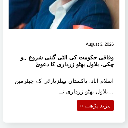
August 3, 2026
وفاقی حکومت کی الٹی گنتی شروع ہو
چکی، بلاول بھٹو زرداری کا دعویٰ
اسلام آباد: پاکستان پیپلزپارٹی کے چیئرمین
بلاول بھٹو زرداری نے…
« مزید پڑھیے