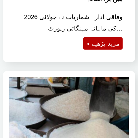
وفاقی ادارہ شماریات نے جولائی 2026
کی ماہانہ مہنگائی رپورٹ…
« مزید پڑھیے