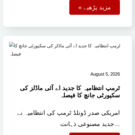
« مزید پڑھیے
August 5, 2026
ٹرمپ انتظامیہ کا جدید اے آئی ماڈلز کی
سکیورٹی جانچ کا فیصلہ
امریکی صدر ڈونلڈ ٹرمپ کی انتظامیہ نے
جدید مصنوعی ذہانت…