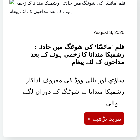
August 3, 2026
فلم ’مائسّا‘ کی شوٹنگ میں حادثہ:
رشمیکا مندانا کا زخمی ہونے کے بعد
مداحوں کے لئے پیغام
ساؤتھ اور بالی ووڈ کی معروف اداکارہ
رشمیکا مندانا نے شوٹنگ کے دوران لگنے
والی…
« مزید پڑھیے