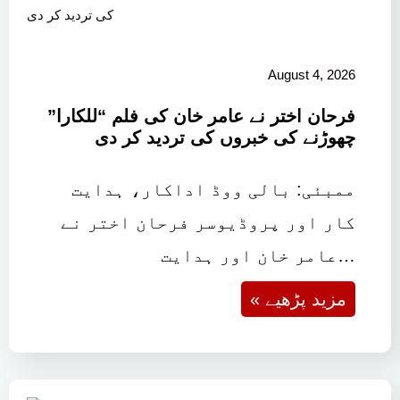
August 4, 2026
فرحان اختر نے عامر خان کی فلم “للکارا”
چھوڑنے کی خبروں کی تردید کر دی
ممبئی: بالی ووڈ اداکار، ہدایت
کار اور پروڈیوسر فرحان اختر نے
عامر خان اور ہدایت…
« مزید پڑھیے