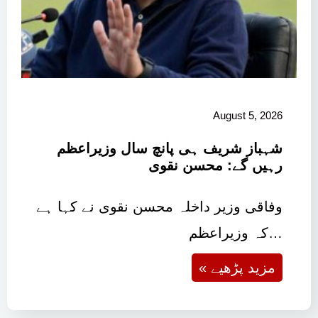
August 5, 2026
شہباز شریف ہی پانچ سال وزیراعظم
رہیں گے: محسن نقوی
وفاقی وزیر داخلہ محسن نقوی نے کہا ہے
کہ وزیراعظم…
« مزید پڑھیے