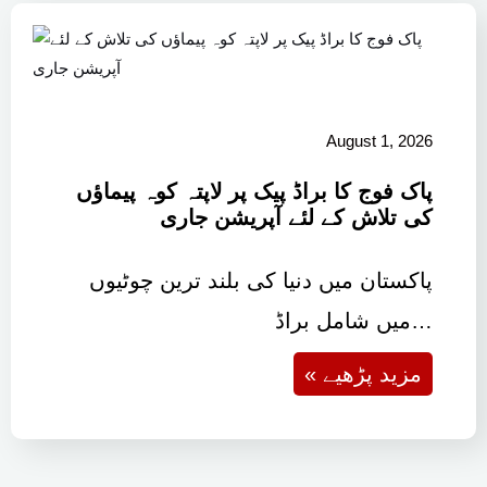
August 1, 2026
پاک فوج کا براڈ پیک پر لاپتہ کوہ پیماؤں
کی تلاش کے لئے آپریشن جاری
پاکستان میں دنیا کی بلند ترین چوٹیوں
میں شامل براڈ…
« مزید پڑھیے