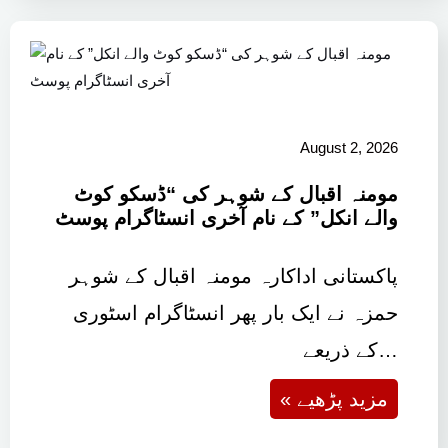
August 2, 2026
مومنہ اقبال کے شوہر کی “ڈسکو کوٹ
والے انکل” کے نام آخری انسٹاگرام پوسٹ
پاکستانی اداکارہ مومنہ اقبال کے شوہر
حمزہ نے ایک بار پھر انسٹاگرام اسٹوری
کے ذریعے…
« مزید پڑھیے