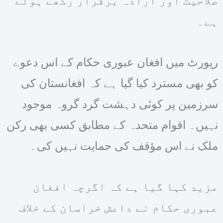
صلاحیت اور ارادہ برقرار رکھے ہوئے
ہے۔
رپورٹ میں افغان عبوری حکام کے اس دعوے
کو بھی مسترد کیا گیا ہے کہ افغانستان کی
سرزمین پر کوئی دہشت گرد گروہ موجود
نہیں۔ اقوام متحدہ کے مطابق کسی بھی رکن
ملک نے اس مؤقف کی حمایت نہیں کی۔
مزید کہا گیا ہے کہ اگرچہ افغان
عبوری حکام نے داعش خراسان کے خلاف