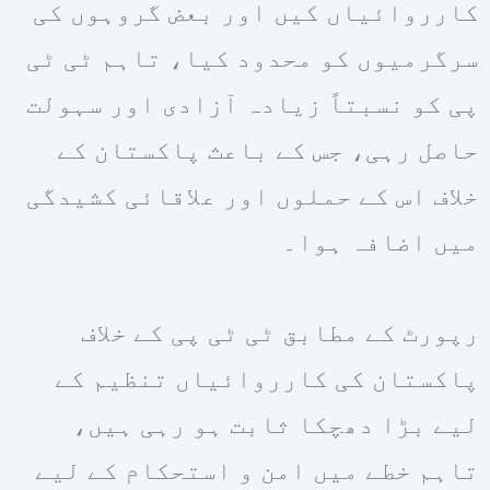
کارروائیاں کیں اور بعض گروہوں کی
سرگرمیوں کو محدود کیا، تاہم ٹی ٹی
پی کو نسبتاً زیادہ آزادی اور سہولت
حاصل رہی، جس کے باعث پاکستان کے
خلاف اس کے حملوں اور علاقائی کشیدگی
میں اضافہ ہوا۔
رپورٹ کے مطابق ٹی ٹی پی کے خلاف
پاکستان کی کارروائیاں تنظیم کے
لیے بڑا دھچکا ثابت ہو رہی ہیں،
تاہم خطے میں امن و استحکام کے لیے