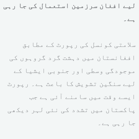
لیے افغان سرزمین استعمال کی جا رہی
ہے۔
سلامتی کونسل کی رپورٹ کے مطابق
افغانستان میں دہشت گرد گروہوں کی
موجودگی وسطی اور جنوبی ایشیا کے
لیے سنگین تشویش کا باعث ہے۔ رپورٹ
ایسے وقت میں سامنے آئی ہے جب
پاکستان میں تشدد کی نئی لہر دیکھی
جا رہی ہے۔