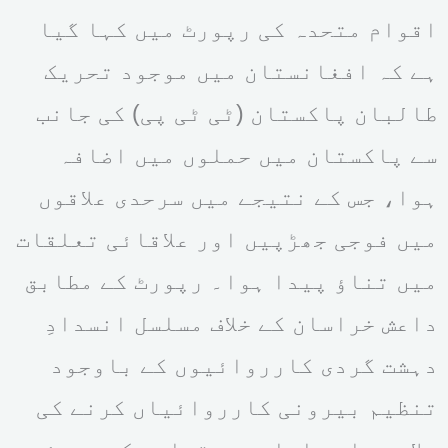
اقوام متحدہ کی رپورٹ میں کہا گیا
ہے کہ افغانستان میں موجود تحریک
طالبان پاکستان (ٹی ٹی پی) کی جانب
سے پاکستان میں حملوں میں اضافہ
ہوا، جس کے نتیجے میں سرحدی علاقوں
میں فوجی جھڑپیں اور علاقائی تعلقات
میں تناؤ پیدا ہوا۔ رپورٹ کے مطابق
داعش خراسان کے خلاف مسلسل انسدادِ
دہشت گردی کارروائیوں کے باوجود
تنظیم بیرونی کارروائیاں کرنے کی